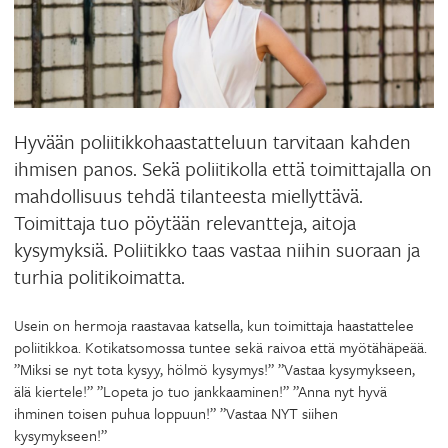
Hyvään poliitikkohaastatteluun tarvitaan kahden
ihmisen panos. Sekä poliitikolla että toimittajalla on
mahdollisuus tehdä tilanteesta miellyttävä.
Toimittaja tuo pöytään relevantteja, aitoja
kysymyksiä. Poliitikko taas vastaa niihin suoraan ja
turhia politikoimatta.
Usein on hermoja raastavaa katsella, kun toimittaja haastattelee
poliitikkoa. Kotikatsomossa tuntee sekä raivoa että myötähäpeää.
”Miksi se nyt tota kysyy, hölmö kysymys!” ”Vastaa kysymykseen,
älä kiertele!” ”Lopeta jo tuo jankkaaminen!” ”Anna nyt hyvä
ihminen toisen puhua loppuun!” ”Vastaa NYT siihen
kysymykseen!”