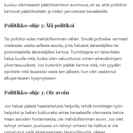
kuuluu olennaisesti päätöksenteon avoimuus, eli se, että poliitikot
kertovat päätöksistään ja niiden perusteista kansalaisille.
Poliitikko-ohje 2: Älä politikoi
Tai politikoi edes mahdollisimman vähän. Sinulla polttelee varmasti
mielessäsi useita sellaisia asioita, joita haluaisit äänestäjillesi tai
potentiaalisille äänestäjillesi kertoa. Toimittajana en tietenkään
halua kuulla niitä, koska olen vakuuttunut omien aihevalintojeni
ylivertaisuudesta. Jos kuitenkin päätät kertoa niitä, niin pyydän:
sijoittele niitä lauseisiisi vasta sen jälkeen, kun olet vastannut
alkuperäiseen kysymykseen.
Poliitikko-ohje 3: Ole avoin
Jos haluat päästä haastattelusta helpolla, tehdä toimittajan työn
helpoksi ja kaiken kukkuraksi antaa kansalaisille olennaista tietoa
maan asioiden hoitamisesta, ole mahdollisimman avoin. Jos olet
tehnyt virheen, puolueesi on tehnyt virheen tai hallitus ei ole
onnistunut vielä aikaansaamaan täystyöllisyyttä, pääset