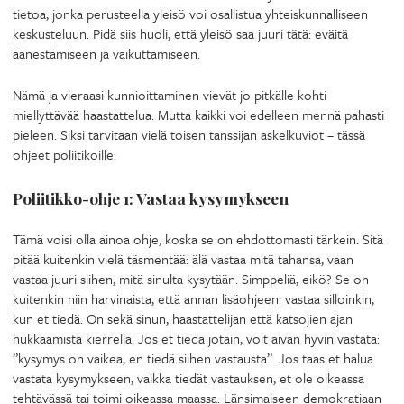
tietoa, jonka perusteella yleisö voi osallistua yhteiskunnalliseen
keskusteluun. Pidä siis huoli, että yleisö saa juuri tätä: eväitä
äänestämiseen ja vaikuttamiseen.
Nämä ja vieraasi kunnioittaminen vievät jo pitkälle kohti
miellyttävää haastattelua. Mutta kaikki voi edelleen mennä pahasti
pieleen. Siksi tarvitaan vielä toisen tanssijan askelkuviot – tässä
ohjeet poliitikoille:
Poliitikko-ohje 1: Vastaa kysymykseen
Tämä voisi olla ainoa ohje, koska se on ehdottomasti tärkein. Sitä
pitää kuitenkin vielä täsmentää: älä vastaa mitä tahansa, vaan
vastaa juuri siihen, mitä sinulta kysytään. Simppeliä, eikö? Se on
kuitenkin niin harvinaista, että annan lisäohjeen: vastaa silloinkin,
kun et tiedä. On sekä sinun, haastattelijan että katsojien ajan
hukkaamista kierrellä. Jos et tiedä jotain, voit aivan hyvin vastata:
”kysymys on vaikea, en tiedä siihen vastausta”. Jos taas et halua
vastata kysymykseen, vaikka tiedät vastauksen, et ole oikeassa
tehtävässä tai toimi oikeassa maassa. Länsimaiseen demokratiaan