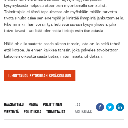
kysymyksestä helposti eteenpäin myöntämällä sen auliisti.
Toimittajalla ei tässä tapauksessa ole myöskään mitään tarvetta
tivata sinulta asiaa sen enempää ja kiristää ilmapiiriä jankuttamisella.
Pikemminkin hän voi siirtyä heti seuraavaan kysymykseen, joka
toivottavasti tuo lisää olennaisia tietoja esiin itse asiasta.
Näillä ohjeilla saatatte saada aikaan tanssin, jota on ilo sekä tehdä
että katsoa. Ja ennen kaikkea tanssin, joka palvelee tavoitettaan:
katsojien oikeutta saada tietää, miten maata johdetaan.
ILMOITTAUDU RETORIIKAN KESÄKOULUUN
HAASTATTELU
MEDIA
POLIITTINEN
JAA
ARTIKKELI:
VIESTINTÄ
POLITIIKKA
TOIMITTAJAT