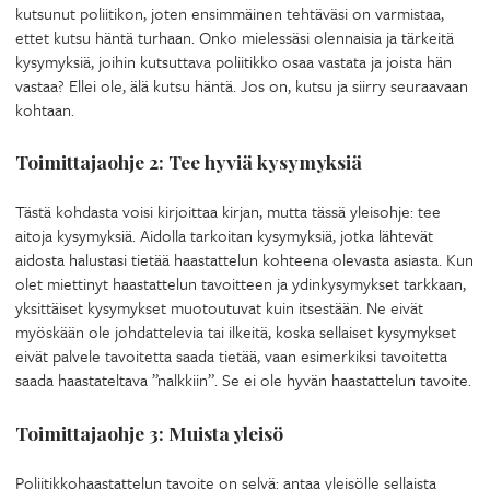
kutsunut poliitikon, joten ensimmäinen tehtäväsi on varmistaa,
ettet kutsu häntä turhaan. Onko mielessäsi olennaisia ja tärkeitä
kysymyksiä, joihin kutsuttava poliitikko osaa vastata ja joista hän
vastaa? Ellei ole, älä kutsu häntä. Jos on, kutsu ja siirry seuraavaan
kohtaan.
Toimittajaohje 2: Tee hyviä kysymyksiä
Tästä kohdasta voisi kirjoittaa kirjan, mutta tässä yleisohje: tee
aitoja kysymyksiä. Aidolla tarkoitan kysymyksiä, jotka lähtevät
aidosta halustasi tietää haastattelun kohteena olevasta asiasta. Kun
olet miettinyt haastattelun tavoitteen ja ydinkysymykset tarkkaan,
yksittäiset kysymykset muotoutuvat kuin itsestään. Ne eivät
myöskään ole johdattelevia tai ilkeitä, koska sellaiset kysymykset
eivät palvele tavoitetta saada tietää, vaan esimerkiksi tavoitetta
saada haastateltava ”nalkkiin”. Se ei ole hyvän haastattelun tavoite.
Toimittajaohje 3: Muista yleisö
Poliitikkohaastattelun tavoite on selvä: antaa yleisölle sellaista