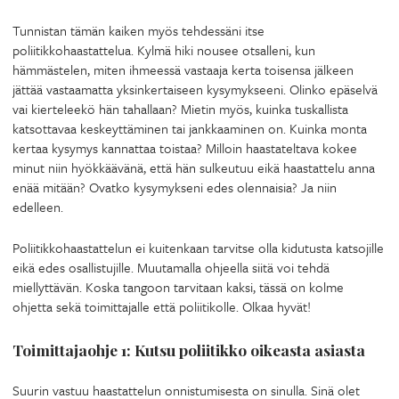
Tunnistan tämän kaiken myös tehdessäni itse
poliitikkohaastattelua. Kylmä hiki nousee otsalleni, kun
hämmästelen, miten ihmeessä vastaaja kerta toisensa jälkeen
jättää vastaamatta yksinkertaiseen kysymykseeni. Olinko epäselvä
vai kierteleekö hän tahallaan? Mietin myös, kuinka tuskallista
katsottavaa keskeyttäminen tai jankkaaminen on. Kuinka monta
kertaa kysymys kannattaa toistaa? Milloin haastateltava kokee
minut niin hyökkäävänä, että hän sulkeutuu eikä haastattelu anna
enää mitään? Ovatko kysymykseni edes olennaisia? Ja niin
edelleen.
Poliitikkohaastattelun ei kuitenkaan tarvitse olla kidutusta katsojille
eikä edes osallistujille. Muutamalla ohjeella siitä voi tehdä
miellyttävän. Koska tangoon tarvitaan kaksi, tässä on kolme
ohjetta sekä toimittajalle että poliitikolle. Olkaa hyvät!
Toimittajaohje 1: Kutsu poliitikko oikeasta asiasta
Suurin vastuu haastattelun onnistumisesta on sinulla. Sinä olet