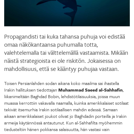
Propagandisti tai kuka tahansa puhuja voi edistää
omaa näkökantaansa puhumalla totta,
valehtelemalla tai välttelemällä vastaamista. Mikään
näistä strategioista ei ole riskitön. Jokaisessa on
mahdollisuus, että se kääntyy puhujaa vastaan.
Toisen Persianlahden sodan aikana koko maailma sai ihastella
Irakin hallituksen tiedottajan
Muhammad Saeed al-Sahhafin
,
liikanimeltään Baghdad Bobin, lehdistötilaisuuksia, joissa muun
muassa kerrottiin vakavalla naamalla, kuinka amerikkalaiset sotilaat
tekivät itsemurhia Irakin sotilaallisen mahdin edessä. Samaan
aikaan amerikkalaiset joukot olivat jo Baghdadin porteilla ja Irakin
armeija käytännössä antautunut. Kun al-Sahhafilta myöhemmin
tiedusteltiin hänen pokkansa salaisuutta, hän vastasi vain