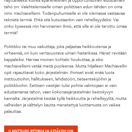
näyttäneeksi kuinka epärehellinen ja opportunistinen edustamani
taho on. Valehtelemiselle oman poliittisen edun tähden on oma
nimi: machiavellismi. Todenpuhumiselle ei ole olemassa vastaavaa
teknistä termiä. Ehkä sitä kutsutaankin vain rehellisyydeksi. Vai
onko kyseessä niin harvinainen ilmiö, että sille ei ole tarvittu omaa
termiä?
Poliitikko tai muu vaikuttaja, joka paljastaa heikkoutensa ja
virheensä, on kuin vertavuotava uimari haitankissa. Hänet revitään
kappaleiksi. Harvaa moinen kohtalo houkuttaa, ja siksi
machiavellismi vetää meitä puoleensa. Mutta hiljalleen Machiavellin
opit rapauttavat koko järjestelmän. Ihmiset eivät enää luota
instituutioihin, hallitukseen, lehdistöön, tieteentekijöihin ja
poliitikkoihin. Eettisen viestijän tulisi pohtia valintojaan ei vain
edustamansa tahon, vaan kokonaisjärjestelmän kestokyvyn
kannalta. Järjestelmä kestää kyllä heikkoutta ja rehellisyyttä, mutta
valheiden ja välttelyn kautta menetettyä luottamusta on vaikea
palauttaa.
ILMOITTAUDU RETORIIKAN KESÄKOULUUN