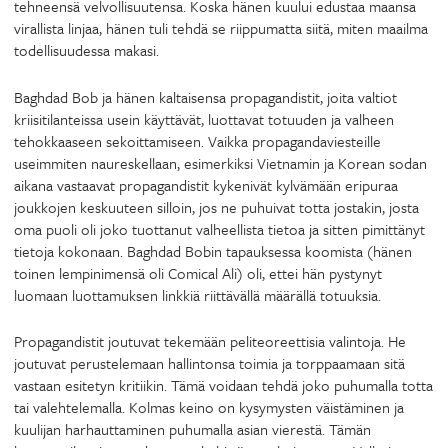
tehneensä velvollisuutensa. Koska hänen kuului edustaa maansa
virallista linjaa, hänen tuli tehdä se riippumatta siitä, miten maailma
todellisuudessa makasi.
Baghdad Bob ja hänen kaltaisensa propagandistit, joita valtiot
kriisitilanteissa usein käyttävät, luottavat totuuden ja valheen
tehokkaaseen sekoittamiseen. Vaikka propagandaviesteille
useimmiten naureskellaan, esimerkiksi Vietnamin ja Korean sodan
aikana vastaavat propagandistit kykenivät kylvämään eripuraa
joukkojen keskuuteen silloin, jos ne puhuivat totta jostakin, josta
oma puoli oli joko tuottanut valheellista tietoa ja sitten pimittänyt
tietoja kokonaan. Baghdad Bobin tapauksessa koomista (hänen
toinen lempinimensä oli Comical Ali) oli, ettei hän pystynyt
luomaan luottamuksen linkkiä riittävällä määrällä totuuksia.
Propagandistit joutuvat tekemään peliteoreettisia valintoja. He
joutuvat perustelemaan hallintonsa toimia ja torppaamaan sitä
vastaan esitetyn kritiikin. Tämä voidaan tehdä joko puhumalla totta
tai valehtelemalla. Kolmas keino on kysymysten väistäminen ja
kuulijan harhauttaminen puhumalla asian vierestä. Tämän