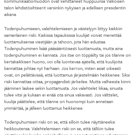
kommunikaatiomuodon ovat kehittäneet huippuunsa Valkoisen
talon lehdistösihteerit varsinkin nykyisen ja edellisen presidentin
aikana.
Todenpuhumiseen, valehtelemiseen ja väistelyyn liittyy kaikkiin
samanlainen riski. Kaikissa tapauksissa kuulijat voivat menettää
luottamuksensa viestijään ja tahoon, jota hän edustaa.
Todenpuhuminen lisää pääsääntöisesti luottamusta, mutta aina
todenpuhuminen ei kannata. Jos itse on töppäilty tai jos tilanne on
kertakaikkisen huono, voi olla luontevaa ajatella, että kuulijoita
kannattaa johtaa nyt harhaan. Jos kerron, miten asiat oikeasti
ovat, on pelättävissä, että luottamus järjestelmään heikkenee. Siksi
riski kannattaa ottaa, propagandisti järkeilee. Mutta valheesta kiinni
jääminen laskee sekin luottamusta. Jos valehtelet liikaa, sinusta
tulee vitsi ja kukaan ei enää ota sinua vakavasti. Jos välttelet,
kuulija päättelee, että tilanne on huonompi kuin annetaan
ymmärtää, ja jälleen luottamus heikkenee.
Todenpuhumisen riski on se, että silloin tulee näyttäneeksi
heikkoutensa. Valehtelemisen riski on se, että tällöin tulee