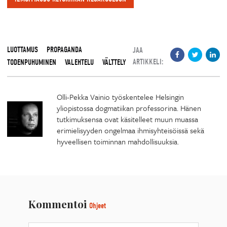
LUOTTAMUS
PROPAGANDA
JAA
ARTIKKELI:
TODENPUHUMINEN
VALEHTELU
VÄLTTELY
Olli-Pekka Vainio työskentelee Helsingin
yliopistossa dogmatiikan professorina. Hänen
tutkimuksensa ovat käsitelleet muun muassa
erimielisyyden ongelmaa ihmisyhteisöissä sekä
hyveellisen toiminnan mahdollisuuksia.
Kommentoi
Ohjeet