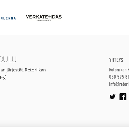
YHTEYS
an järjestää Retoriikan
Retoriikan
1-5)
050 595 8
info@retori