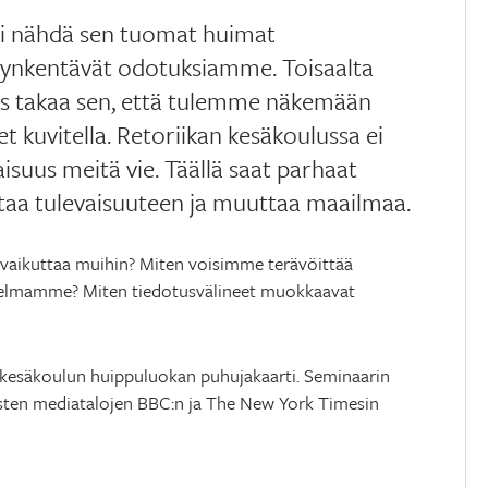
ai nähdä sen tuomat huimat
ynkentävät odotuksiamme. Toisaalta
s takaa sen, että tulemme näkemään
t kuvitella. Retoriikan kesäkoulussa ei
isuus meitä vie. Täällä saat parhaat
uttaa tulevaisuuteen ja muuttaa maailmaa.
a vaikuttaa muihin? Miten voisimme terävöittää
ngelmamme? Miten tiedotusvälineet muokkaavat
n kesäkoulun huippuluokan puhujakaarti. Seminaarin
isten mediatalojen BBC:n ja The New York Timesin