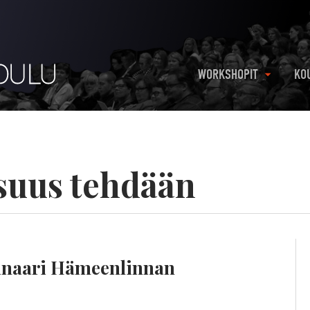
WORKSHOPIT
KO
suus tehdään
inaari Hämeenlinnan