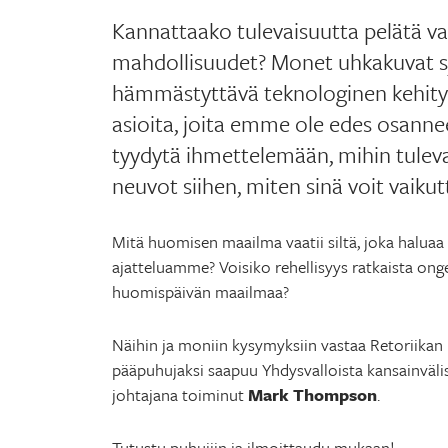
Kannattaako tulevaisuutta pelätä v
mahdollisuudet? Monet uhkakuvat s
hämmästyttävä teknologinen kehity
asioita, joita emme ole edes osannee
tyydytä ihmettelemään, mihin tuleva
neuvot siihen, miten sinä voit vaik
Mitä huomisen maailma vaatii siltä, joka halua
ajatteluamme? Voisiko rehellisyys ratkaista o
huomispäivän maailmaa?
Näihin ja moniin kysymyksiin vastaa Retoriika
pääpuhujaksi saapuu Yhdysvalloista kansainväl
johtajana toiminut
Mark Thompson
.
Tutustu puhujiin ja ilmoittaudu mukaan!