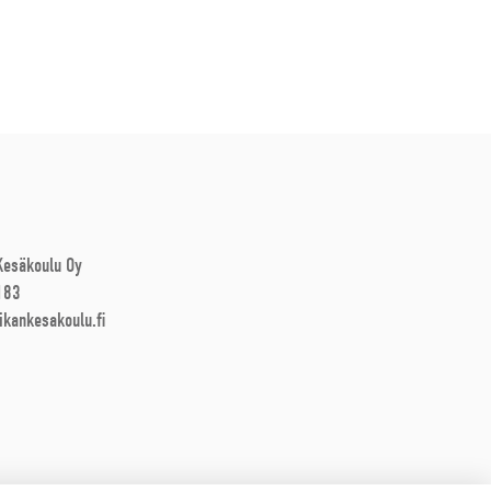
 Kesäkoulu Oy
183
ikankesakoulu.fi