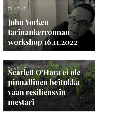
29.8.2022
John Yorken
tarinankerronnan
workshop 16.11.2022
24.5.2022
Scarlett O’Hara ei ole
pinnallinen heitukka
vaan resilienssin
mestari