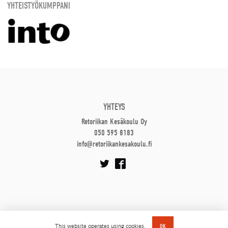
YHTEISTYÖKUMPPANI
YHTEYS
Retoriikan Kesäkoulu Oy
050 595 8183
info@retoriikankesakoulu.fi
This website operates using cookies.
OK