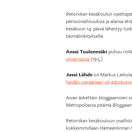
Retoriikan kesäkoulun
opettajat
persoonallisuuksia ja alansa ehd
kesäkuun 14. päivä lähestyy tus
täsmälinkityksellä:
Anssi Tuulenmäki
puhuu rohk
ohjelmassa
(19.5.).
Jussi Lähde
on Markus Leikolan
heidän vieraanaan oli eduskun
Aivan äskettäin bloggaamisen sa
Metropoliassa pitämä
Bloggaam
Retoriikan kesäkouluun osallistu
kukkeimmillaan Hämeenlinnan Ve