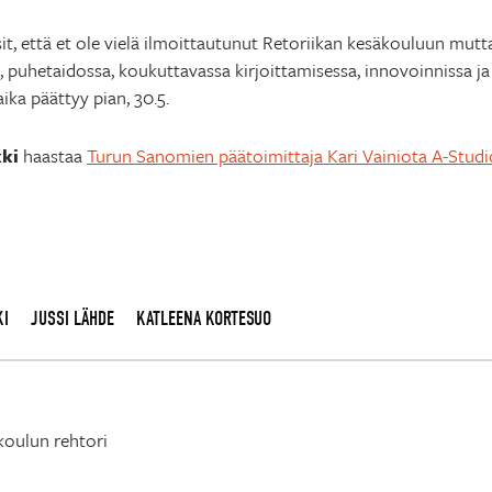
sit, että et ole vielä ilmoittautunut Retoriikan kesäkouluun mut
 puhetaidossa, koukuttavassa kirjoittamisessa, innovoinnissa ja
aika päättyy pian, 30.5.
kki
haastaa
Turun Sanomien päätoimittaja Kari Vainiota A-Stud
KI
JUSSI LÄHDE
KATLEENA KORTESUO
koulun rehtori