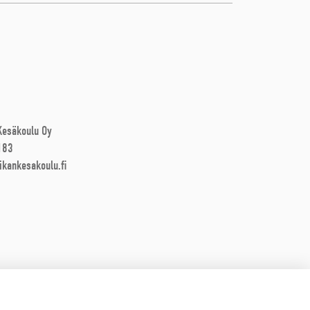
 Kesäkoulu Oy
183
ikankesakoulu.fi