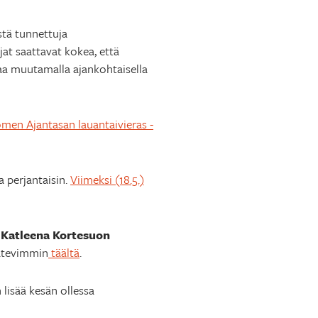
stä tunnettuja
at saattavat kokea, että
kaa muutamalla ajankohtaisella
men Ajantasan lauantaivieras -
 perjantaisin.
Viimeksi (18.5.)
n
Katleena Kortesuon
 kätevimmin
täältä
.
lisää kesän ollessa