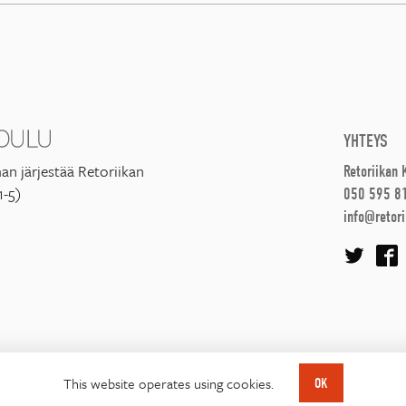
YHTEYS
an järjestää Retoriikan
Retoriikan
1-5)
050 595 8
info@retori
This website operates using cookies.
OK