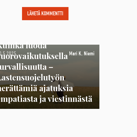
Kuinka luoda
vuorovaikutuksella
0.5.2025
Mari K. Niemi
turvallisuutta –
Lastensuojelutyön
herättämiä ajatuksia
empatiasta ja viestinnästä