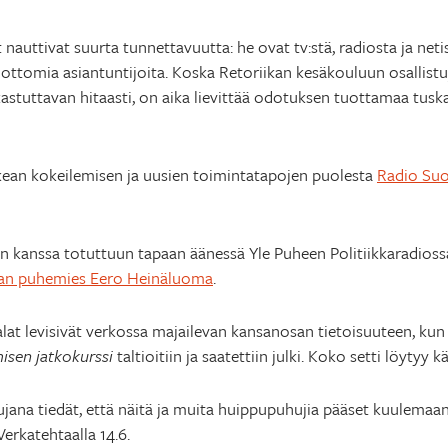
 nauttivat suurta tunnettavuutta: he ovat tv:stä, radiosta ja neti
ottomia asiantuntijoita. Koska Retoriikan kesäkouluun osallistuj
kastuttavan hitaasti, on aika lievittää odotuksen tuottamaa tus
ean kokeilemisen ja uusien toimintatapojen puolesta
Radio Suo
 kanssa totuttuun tapaan äänessä Yle Puheen Politiikkaradiossa
nan puhemies Eero Heinäluoma
.
lat levisivät verkossa majailevan kansanosan tietoisuuteen, ku
isen jatkokurssi
taltioitiin ja saatettiin julki. Koko setti löytyy
jana tiedät, että näitä ja muita huippupuhujia pääset kuulemaan 
rkatehtaalla 14.6.