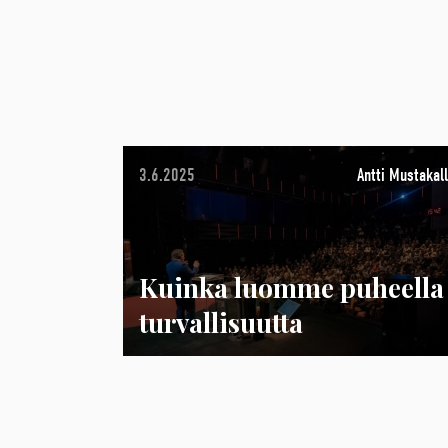
3.6.2025
Antti Mustakall
Kuinka luomme puheella
turvallisuutta