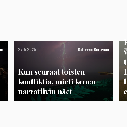
io
27.5.2025
Katleena Kortesuo
2
Kun seuraat toisten
konfliktia, mieti kenen
narratiivin näet