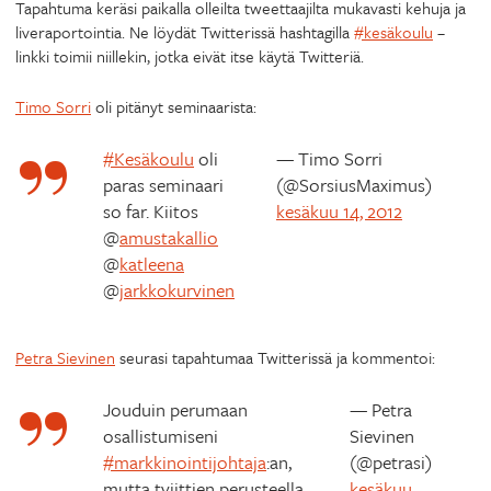
Tapahtuma keräsi paikalla olleilta tweettaajilta mukavasti kehuja ja
liveraportointia. Ne löydät Twitterissä hashtagilla
#kesäkoulu
–
linkki toimii niillekin, jotka eivät itse käytä Twitteriä.
Timo Sorri
oli pitänyt seminaarista:
#Kesäkoulu
oli
— Timo Sorri
paras seminaari
(@SorsiusMaximus)
so far. Kiitos
kesäkuu 14, 2012
@
amustakallio
@
katleena
@
jarkkokurvinen
Petra Sievinen
seurasi tapahtumaa Twitterissä ja kommentoi:
Jouduin perumaan
— Petra
osallistumiseni
Sievinen
#markkinointijohtaja
:an,
(@petrasi)
mutta tviittien perusteella
kesäkuu