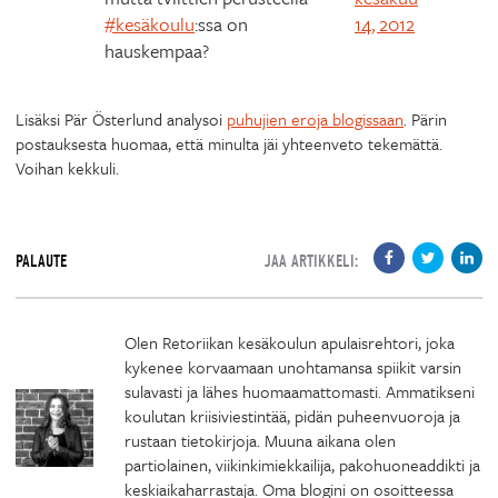
#kesäkoulu
:ssa on
14, 2012
hauskempaa?
Lisäksi Pär Österlund analysoi
puhujien eroja blogissaan
. Pärin
postauksesta huomaa, että minulta jäi yhteenveto tekemättä.
Voihan kekkuli.
PALAUTE
JAA ARTIKKELI:
Olen Retoriikan kesäkoulun apulaisrehtori, joka
kykenee korvaamaan unohtamansa spiikit varsin
sulavasti ja lähes huomaamattomasti. Ammatikseni
koulutan kriisiviestintää, pidän puheenvuoroja ja
rustaan tietokirjoja. Muuna aikana olen
partiolainen, viikinkimiekkailija, pakohuoneaddikti ja
keskiaikaharrastaja. Oma blogini on osoitteessa