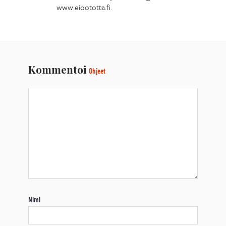
www.eioototta.fi.
Kommentoi
Ohjeet
Nimi