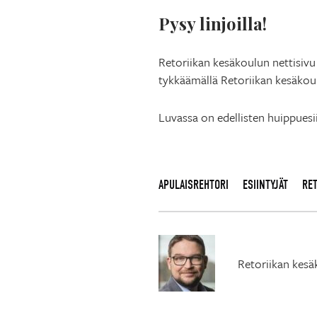
Pysy linjoilla!
Retoriikan kesäkoulun nettisivu 
tykkäämällä Retoriikan kesäko
Luvassa on edellisten huippuesii
APULAISREHTORI
ESIINTYJÄT
RE
Retoriikan kesä