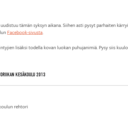
uudistuu tämän syksyn aikana. Siihen asti pysyt parhaiten kärryil
ulun
Facebook-sivusta
.
ntyjien lisäksi todella kovan luokan puhujanimiä. Pysy siis kuulo
TORIIKAN KESÄKOULU 2013
koulun rehtori