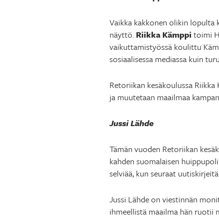
Vaikka kakkonen olikin lopulta
näyttö.
Riikka Kämppi
toimi H
vaikuttamistyössä koulittu Kämpp
sosiaalisessa mediassa kuin turuil
Retoriikan kesäkoulussa Riikka
ja muutetaan maailmaa kampanja
Jussi Lähde
Tämän vuoden Retoriikan kesäk
kahden suomalaisen huippupoliiti
selviää, kun seuraat uutiskirjeitä
Jussi Lähde on viestinnän monit
ihmeellistä maailma hän ruotii