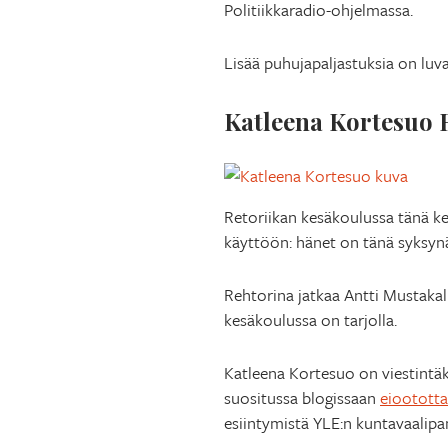
Politiikkaradio-ohjelmassa.
Lisää puhujapaljastuksia on luv
Katleena Kortesuo 
Retoriikan kesäkoulussa tänä k
käyttöön: hänet on tänä syksynä
Rehtorina jatkaa Antti Mustakall
kesäkoulussa on tarjolla.
Katleena Kortesuo on viestintäko
suositussa blogissaan
eioototta.
esiintymistä YLE:n kuntavaalipan