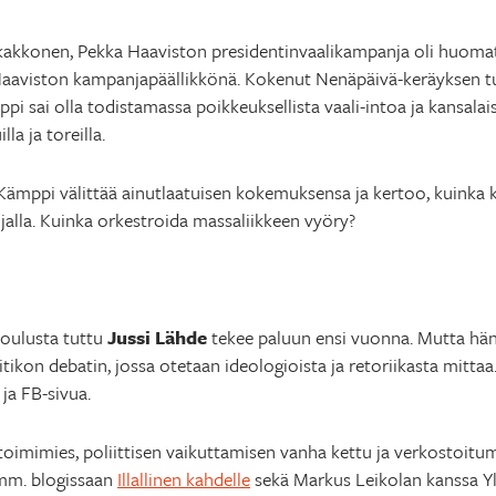
 kakkonen, Pekka Haaviston presidentinvaalikampanja oli huomat
aaviston kampanjapäällikkönä. Kokenut Nenäpäivä-keräyksen t
i sai olla todistamassa poikkeuksellista vaali-intoa ja kansalai
la ja toreilla.
 Kämppi välittää ainutlaatuisen kokemuksensa ja kertoo, kuinka
lla. Kuinka orkestroida massaliikkeen vyöry?
oulusta tuttu
Jussi Lähde
tekee paluun ensi vuonna. Mutta hän 
kon debatin, jossa otetaan ideologioista ja retoriikasta mittaa. 
 ja FB-sivua.
oimimies, poliittisen vaikuttamisen vanha kettu ja verkostoitumi
 mm. blogissaan
Illallinen kahdelle
sekä Markus Leikolan kanssa Y