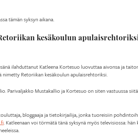
assa tämän syksyn aikana.
Retoriikan kesäkoulun apulaisrehtoriks
esänä ilahduttanut Katleena Kortesuo luovuttaa aivonsa ja tait
 nimetty Retoriikan kesäkoulun apulaisrehtoriksi.
io. Parivaljakko Mustakallio ja Kortesuo on siten vastuussa siit
uluttaja, bloggaaja ja tietokirjailija, jonka tuoreisiin pohdint
fi
. Katleenaan voi törmätä tänä syksynä myös televisiossa: hä
eeleissa.