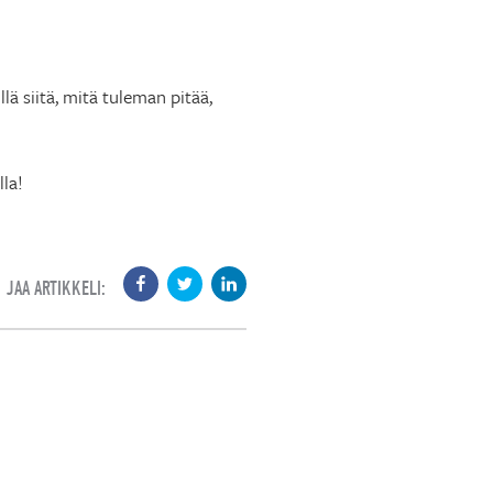
lä siitä, mitä tuleman pitää,
lla!
JAA ARTIKKELI: