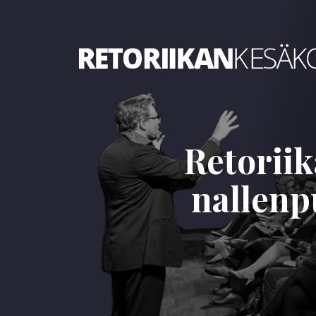
Retoriikan kesäkoulu 2025
Retoriik
nallenp