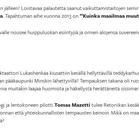
än jälleen! Loistavaa palautetta saanut vaikuttamistaitojen semi
la
. Tapahtuman aihe vuonna 2013 on
”Kuinka maailmaa muut
valle nousee huippuluokan esiintyjiä ja omien alojensa suvereene
aattori Lukashenkaa kiusattiin kesällä hellyttävillä teddykarhuil
van pääkaupunki Minskin lähettyvillä? Tempauksen takana oli ru
nia muitakin laajaa huomiota ja häkellystä herättäneitä sissimark
i ja lentokoneen pilotti
Tomas Mazetti
tulee Retoriikan kes
nnan että yhteiskunnallisten tempausten keinoin. Mikä on ma
a?