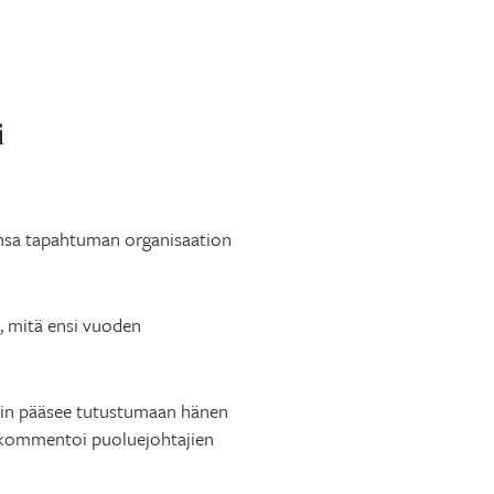
i
onsa tapahtuman organisaation
ä, mitä ensi vuoden
oihin pääsee tutustumaan hänen
n kommentoi puoluejohtajien