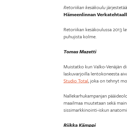
Retoriikan kesäkoulu
järjestetä
Hämeenlinnan Verkatehtaal
Retoriikan kesäkoulussa 2013 la
puhujista kolme.
Tomas Mazetti
Muistatko kun Valko-Venäjän dikt
laskuvarjoilla lentokoneesta ai
Studio Total
, joka on tehnyt mo
Nallekarhukampanjan pääideolog
maailmaa muutetaan sekä maino
sissimarkkinointi-iskun anatomi
Riikka Kämppi