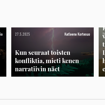
io
27.5.2025
Katleena Kortesuo
2
Kun seuraat toisten
konfliktia, mieti kenen
narratiivin näet