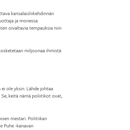
tava kansalaisliikehdinnän
uottaja ja monessa
sten oivaltavia tempauksia niin
 kosketetaan miljoonaa ihmistä
ei ole yksin. Lähde johtaa
Se, keitä nämä poliitikot ovat,
sen mestari. Politiikan
le Puhe -kanavan