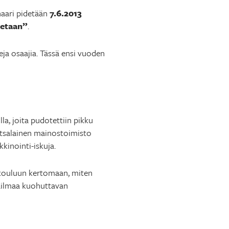
naari pidetään
7.6.2013
etaan”
.
ja osaajia. Tässä ensi vuoden
la, joita pudotettiin pikku
otsalainen mainostoimisto
kinointi-iskuja.
äkouluun kertomaan, miten
ailmaa kuohuttavan