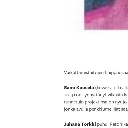
Vaikuttamistaitojen huippuosaa
Sami Kuusela
(kuvassa oikeall
2013) on synnyttänyt vilkasta k
tunnetuin projektinsa on nyt j
jonka avulla penkkiurheilijat s
Juhana Torkki
puhui Retoriika