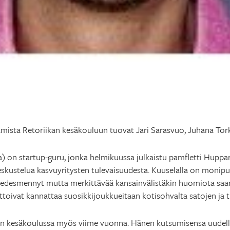
mista Retoriikan kesäkouluun tuovat Jari Sarasvuo, Juhana Tork
a) on startup-guru, jonka helmikuussa julkaistu pamfletti Huppa
eskustelua kasvuyritysten tulevaisuudesta. Kuuselalla on monipu
o edesmennyt mutta merkittävää kansainvälistäkin huomiota sa
aattoivat kannattaa suosikkijoukkueitaan kotisohvalta satojen ja
n kesäkoulussa myös viime vuonna. Hänen kutsumisensa uudellee