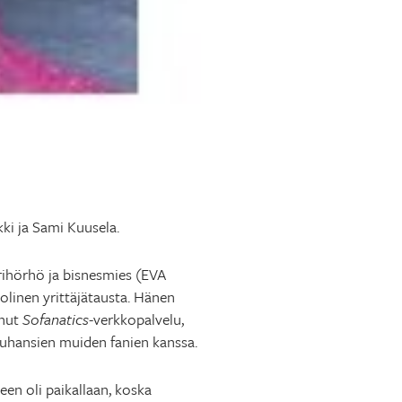
ki ja Sami Kuusela.
rihörhö ja bisnesmies (EVA
olinen yrittäjätausta. Hänen
anut
Sofanatics
-verkkopalvelu,
 tuhansien muiden fanien kanssa.
n oli paikallaan, koska