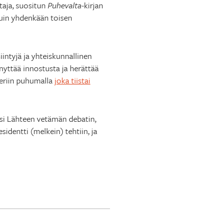
taja, suositun
Puhevalta
-kirjan
kuin yhdenkään toisen
iintyjä ja yhteiskunnallinen
nyttää innostusta ja herättää
teriin puhumalla
joka tiistai
ssi Lähteen vetämän debatin,
identti (melkein) tehtiin, ja