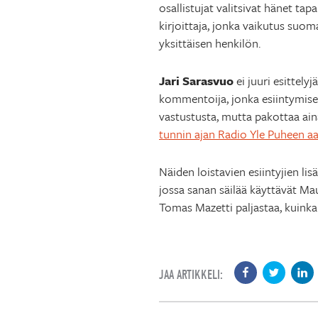
osallistujat valitsivat hänet t
kirjoittaja, jonka vaikutus suo
yksittäisen henkilön.
Jari Sarasvuo
ei juuri esittely
kommentoija, jonka esiintymiset
vastustusta, mutta pakottaa ain
tunnin ajan Radio Yle Puheen aal
Näiden loistavien esiintyjien li
jossa sanan säilää käyttävät Mau
Tomas Mazetti paljastaa, kuinka
JAA ARTIKKELI: