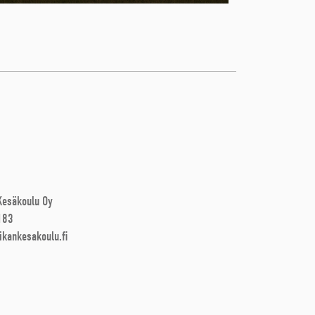
 Kesäkoulu Oy
183
ikankesakoulu.fi