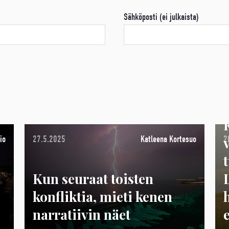
Sähköposti (ei julkaista)
io
27.5.2025
Katleena Kortesuo
2
Kun seuraat toisten
konfliktia, mieti kenen
narratiivin näet