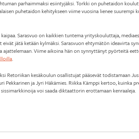
apahtuman parhaimmaksi esiintyjäksi. Torkki on puhetaidon koulut
malaisen puhetaidon kehitykseen viime vuosina lienee suurempi 
jä kaipaa. Sarasvuo on kaikkien tuntema yrityskouluttaja, mediaes
 eivät jätä ketään kylmäksi. Sarasvuon ehtymätön ideavirta syn
a ajattelemaan. Viime aikoina hän on synnyttänyt pyörteitä eet
loilla
.
säksi Retoriikan kesäkoulun osallistujat pääsevät todistamaan Ju
ri Pekkarinen ja Jyri Häkämies. Riikka Kämppi kertoo, kuinka pres
 sissimarkkinoija voi saada diktaattorin erottamaan kenraaleja.