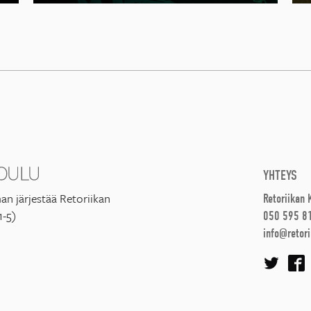
YHTEYS
an järjestää Retoriikan
Retoriikan
1-5)
050 595 8
info@retori