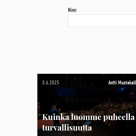
Nimi
3.6.2025
Antti Mustakall
Kuinka luomme puheella
turvallisuutta