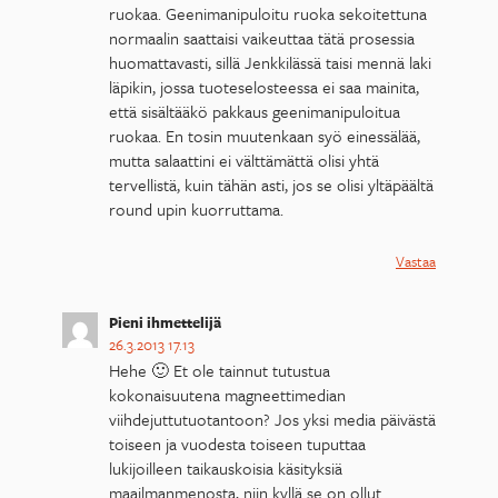
ruokaa. Geenimanipuloitu ruoka sekoitettuna
normaalin saattaisi vaikeuttaa tätä prosessia
huomattavasti, sillä Jenkkilässä taisi mennä laki
läpikin, jossa tuoteselosteessa ei saa mainita,
että sisältääkö pakkaus geenimanipuloitua
ruokaa. En tosin muutenkaan syö einessälää,
mutta salaattini ei välttämättä olisi yhtä
tervellistä, kuin tähän asti, jos se olisi yltäpäältä
round upin kuorruttama.
Vastaa
Pieni ihmettelijä
26.3.2013 17.13
Hehe 🙂 Et ole tainnut tutustua
kokonaisuutena magneettimedian
viihdejuttutuotantoon? Jos yksi media päivästä
toiseen ja vuodesta toiseen tuputtaa
lukijoilleen taikauskoisia käsityksiä
maailmanmenosta, niin kyllä se on ollut