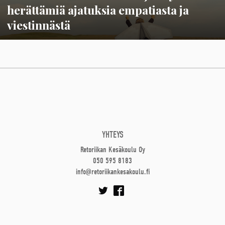
herättämiä ajatuksia empatiasta ja
viestinnästä
YHTEYS
Retoriikan Kesäkoulu Oy
050 595 8183
info@retoriikankesakoulu.fi