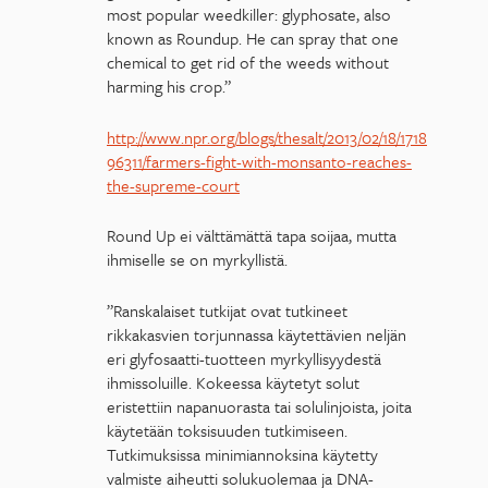
most popular weedkiller: glyphosate, also
known as Roundup. He can spray that one
chemical to get rid of the weeds without
harming his crop.”
http://www.npr.org/blogs/thesalt/2013/02/18/1718
96311/farmers-fight-with-monsanto-reaches-
the-supreme-court
Round Up ei välttämättä tapa soijaa, mutta
ihmiselle se on myrkyllistä.
”Ranskalaiset tutkijat ovat tutkineet
rikkakasvien torjunnassa käytettävien neljän
eri glyfosaatti-tuotteen myrkyllisyydestä
ihmissoluille. Kokeessa käytetyt solut
eristettiin napanuorasta tai solulinjoista, joita
käytetään toksisuuden tutkimiseen.
Tutkimuksissa minimiannoksina käytetty
valmiste aiheutti solukuolemaa ja DNA-