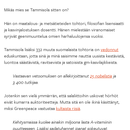
Mikäs mies se Tammisola sitten on?
Hän on maatalous- ja metsätieteiden tohtori, filosofian lisensiaatti
ja kasvinjalostuksen dosentti. Hänen mielestään viranomaiset
syrjivät geenimuuntelua omien harhaluulojensa vuoksi.
Tammisola lisäksi 332 muuta suomalaista tohtoria on
vedonnut
eduskuntaan, jotta sinä ja minä saisimme nauttia uusista kestävistä,
luontoa säästävistä, ravitsevista ja satoisista gm-kasvilajikkeista.
Vastaavan vetoomuksen on allekirjoittanut
25 nobelistia
ja
3 400 tutkijaa.
Jotenkin sen vielä ymmärrän, että salaliittoihin uskovat hörhöt
eivät kumarra auktoriteetteja. Mutta sitä en ole ikinä käsittänyt,
miksi Greenpeace vastustaa
kultaista riisiä
.
Kehitysmaissa kuolee ainakin miljoona lasta A-vitamiinin
puutteeseen. Lisäksi sadatuhannet ipanat sokeutuvat.