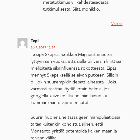
metatutkimus yli kahdestasadasta
tutkimuksesta. Siitä monikko.
Vastaa
Tepi
26.3.2013 12.25
Taisipa Skepsis haukkua Magneettimedian
lyttyyn sen vuoksi, että siellä oli varsin kriittisiä
mielipiteitä sikainfluenssa rokotteesta. Eipäs
mennyt Skepsiksellä se aivan putkeen. Silloin
oli jokin suurempikin debatti aiheesta… Joku
varmasti saattaa löytää jotain helmiä, jos
googlella kaivelee. Itseäni niin kiinnosta
kummankaan osapuolen jutut.
Suurin huolenaihe tässä geenimanipulaatiossa
taitaa kuitenkin kohdistua siihen, että
Monsanto yrittää patentoida kaiken maan ja
taivaan väliltä.