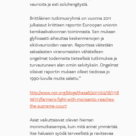
vaurioita ja esti soluhengitystä.
Brittiläinen tutkimusryhmä on vuonna 2011
julkaissut kriittisen raportin Euroopan unionin
kemikaalivalvonnan toiminnasta. Sen mukaan
glyfosaatti aiheuttaa keskenmenojen ja
sikiövaurioiden vaaran. Raportissa väitetään
saksalaisten viranomaisten vähätelleen
ongelmat todenneita tieteellisiä tutkimuksia ja
turvautuneen alan omiin selvityksiin. Ongelmat
olisivat raportin mukaan olleet tiedossa jo
1990-luvulla mutta salattu.”
http://www.npr.org/blogs/thesalt/2013/02/18/1718
96311/farmers-fight-with-monsanto-reaches-
the-supreme-court
Asiat vaikuttaisivat olevan hieman
monimutkaisempia, kuin mitä annat ymmärtää.
Itse haluaisin syödä terveellistä ja ravitsevaa