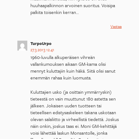
huuhaapalkinnon arvoinen suoritus. Voisipa
palkita toisenkin kerran…
Vastaa
TurpoUrpo
27.3.2013 12.41
1960-luvulla alkuperäisen vihreän
vallankumouksen aikaan GM-kama olisi
mennyt kuluttajiin kuin häkä. Siitä olisi sanut
enemmän rahaa kuin luomusta.
Kuluttajien usko (ja osittain ymmärryskin)
tieteestä on vain muuttunut 180 astetta sen
jälkeen. Jokaisen uuden tuotteen tai
tieteellisen edistysaskeleen takana uskotaan
olevan salaliitto ja virheellistä tiedettä. Joskus
näin onkin, joskus taas ei. Moni GM-kehittäjä
voisi lähettää laskun Monsantolle, jonka