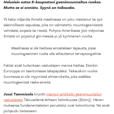
Haluaisin ostaa K-kaupastani geenimuunneltua ruokaa.
Mutta se ei onnistu. Syynä on taikausko.
Yli kaksi miljardia ihmistä maailmassa on joko maistanut tai syö
säännöllisesti sapuskaa, joka on valmistettu muuntogeenisestä
vehnästä, soijasta tai riisistä. Pohjois-Amerikassa 300 miljoonaa
ihmistä on popsinut gm-maissia jo yli kymmenen vuotta.
Maailmassa ei ole tiedossa ainoatakaan tapausta, jossa
muuntogeeninen ruoka olisi aiheuttanut terveysongelmia.
Faktat eivät kuitenkaan vastustajien menoa haittaa. Etenkin
Eurooppa on taantumassa takapajulaksi. Taikauskon vuoksi
Suomessa ei ole myynnissä elintarviketta, joka sisältäisi
muuntogeenisiä raaka-aineita.
Jussi Tammisola
kirjoitti
mainion artikkelin geenimuuntelun
vastustajista
Talouselämä-lehteen helmikuussa (8/2013). Hänen
mukaansa fundamentalistien perustelut ovat kelvottomia. Ne eivät
pohjaudu tieteeseen.