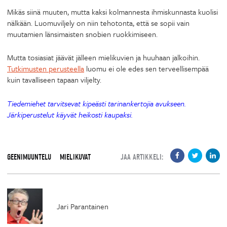
Mikäs siinä muuten, mutta kaksi kolmannesta ihmiskunnasta kuolisi
nälkään. Luomuviljely on niin tehotonta, että se sopii vain
muutamien länsimaisten snobien ruokkimiseen.
Mutta tosiasiat jäävät jälleen mielikuvien ja huuhaan jalkoihin.
Tutkimusten perusteella
luomu ei ole edes sen terveellisempää
kuin tavalliseen tapaan viljelty.
Tiedemiehet tarvitsevat kipeästi tarinankertojia avukseen.
Järkiperustelut käyvät heikosti kaupaksi.
GEENIMUUNTELU
MIELIKUVAT
JAA ARTIKKELI:
Jari Parantainen