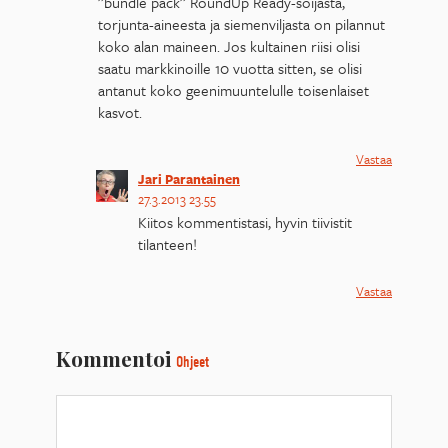
”bundle pack” RoundUp Ready-soijasta,
torjunta-aineesta ja siemenviljasta on pilannut
koko alan maineen. Jos kultainen riisi olisi
saatu markkinoille 10 vuotta sitten, se olisi
antanut koko geenimuuntelulle toisenlaiset
kasvot.
Vastaa
Jari Parantainen
27.3.2013 23.55
Kiitos kommentistasi, hyvin tiivistit
tilanteen!
Vastaa
Kommentoi
Ohjeet