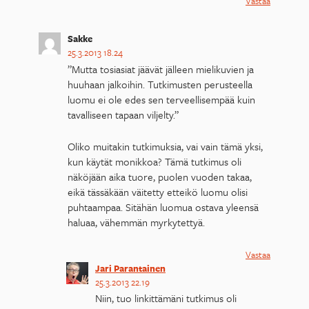
Vastaa
Sakke
25.3.2013 18.24
”Mutta tosiasiat jäävät jälleen mielikuvien ja
huuhaan jalkoihin. Tutkimusten perusteella
luomu ei ole edes sen terveellisempää kuin
tavalliseen tapaan viljelty.”
Oliko muitakin tutkimuksia, vai vain tämä yksi,
kun käytät monikkoa? Tämä tutkimus oli
näköjään aika tuore, puolen vuoden takaa,
eikä tässäkään väitetty etteikö luomu olisi
puhtaampaa. Sitähän luomua ostava yleensä
haluaa, vähemmän myrkytettyä.
Vastaa
Jari Parantainen
25.3.2013 22.19
Niin, tuo linkittämäni tutkimus oli