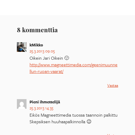
8 kommenttia
kMikko
25.3.2013 09.05
Oikein Jari Oikein 🙂
http://www.magneettimedia.com/geenimuunne
llun-ruoan-vaarat/
Vastaa
Pieni ihmettelijä
25.3.2013 14.35
Eikös Magneettimedia tuossa taannoin palkittu
Skepsiksen huuhaapalkinnolla 😉