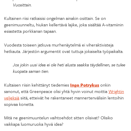
Vuosittain.
Kultainen riisi ratkaisisi ongelman ainakin osittain. Se on
geenimuunneltu, hiukan kellertävä lajike, joka sisältää A-vitamiinin
esiastetta porkkanan tapaan.
Vuodesta toiseen jatkuva murhenäytelmä ei viheraktivisteja
hetkauta. Järjestön argumentit ovat tuttuja jokaiselta työpaikalta.
Jos jokin uusi idea ei ole heti alusta saakka täydellinen, se tulee
kuopata saman tien.
Kultaisen riisin kehittänyt tiedemies
Ingo Potrykus
onkin
sanonut, että Greenpeace olisi yhtä hyvin voinut moittia
Wrightin
veljeksiä
siitä, etteivät he rakentaneet mannertenvälisiin lentoihin
sopivaa konetta.
Mitä ne geenimuuntelun vaihtoehdot sitten olisivat? Olisiko
vaikkapa luomuruoka hyvä idea?