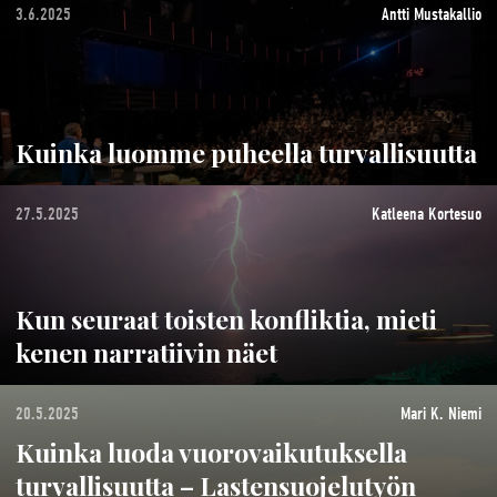
3.6.2025
Antti Mustakallio
Kuinka luomme puheella turvallisuutta
27.5.2025
Katleena Kortesuo
Kun seuraat toisten konfliktia, mieti
kenen narratiivin näet
20.5.2025
Mari K. Niemi
Kuinka luoda vuorovaikutuksella
turvallisuutta – Lastensuojelutyön