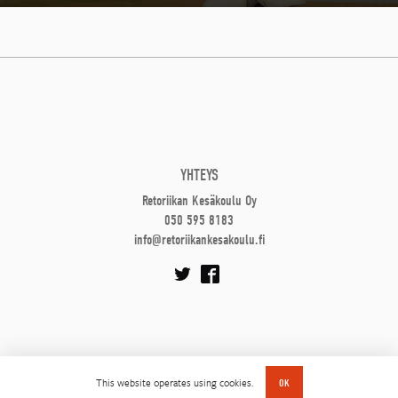
YHTEYS
Retoriikan Kesäkoulu Oy
050 595 8183
info@retoriikankesakoulu.fi
This website operates using cookies.
OK