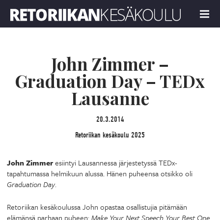
Retoriikan kesäkoulu 2025
MENU
John Zimmer –
Graduation Day – TEDx
Lausanne
20.3.2014
Retoriikan kesäkoulu 2025
John Zimmer
esiintyi Lausannessa järjestetyssä TEDx-
tapahtumassa helmikuun alussa. Hänen puheensa otsikko oli
Graduation Day
.
Retoriikan kesäkoulussa John opastaa osallistujia pitämään
elämänsä parhaan puheen:
Make Your Next Speech Your Best One