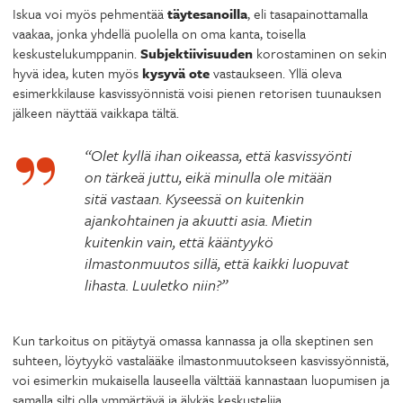
Iskua voi myös pehmentää
täytesanoilla
, eli tasapainottamalla
vaakaa, jonka yhdellä puolella on oma kanta, toisella
keskustelukumppanin.
Subjektiivisuuden
korostaminen on sekin
hyvä idea, kuten myös
kysyvä ote
vastaukseen. Yllä oleva
esimerkkilause kasvissyönnistä voisi pienen retorisen tuunauksen
jälkeen näyttää vaikkapa tältä.
“Olet kyllä ihan oikeassa, että kasvissyönti
on tärkeä juttu, eikä minulla ole mitään
sitä vastaan. Kyseessä on kuitenkin
ajankohtainen ja akuutti asia. Mietin
kuitenkin vain, että kääntyykö
ilmastonmuutos sillä, että kaikki luopuvat
lihasta. Luuletko niin?”
Kun tarkoitus on pitäytyä omassa kannassa ja olla skeptinen sen
suhteen, löytyykö vastalääke ilmastonmuutokseen kasvissyönnistä,
voi esimerkin mukaisella lauseella välttää kannastaan luopumisen ja
samalla silti olla ymmärtävä ja älykäs keskustelija.