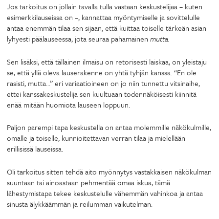
Jos tarkoitus on jollain tavalla tulla vastaan keskustelijaa – kuten
esimerkkilauseissa on –, kannattaa myöntymiselle ja sovittelulle
antaa enemmän tilaa sen sijaan, että kuittaa toiselle tärkeän asian
lyhyesti päälauseessa, jota seuraa pahamainen
mutta.
Sen lisäksi, että tällainen ilmaisu on retorisesti laiskaa, on yleistaju
se, että yllä oleva lauserakenne on yhtä tyhjän kanssa. “En ole
rasisti, mutta…” eri variaatioineen on jo niin tunnettu vitsinaihe,
ettei kanssakeskustelija sen kuultuaan todennäköisesti kiinnitä
enää mitään huomiota lauseen loppuun.
Paljon parempi tapa keskustella on antaa molemmille näkökulmille,
omalle ja toiselle, kunnioitettavan verran tilaa ja mielellään
erillisissä lauseissa.
Oli tarkoitus sitten tehdä aito myönnytys vastakkaisen näkökulman
suuntaan tai ainoastaan pehmentää omaa iskua, tämä
lähestymistapa tekee keskustelulle vähemmän vahinkoa ja antaa
sinusta älykkäämmän ja reilumman vaikutelman.