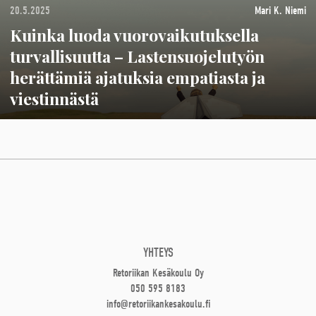
20.5.2025
Mari K. Niemi
Kuinka luoda vuorovaikutuksella
turvallisuutta – Lastensuojelutyön
herättämiä ajatuksia empatiasta ja
viestinnästä
YHTEYS
Retoriikan Kesäkoulu Oy
050 595 8183
info@retoriikankesakoulu.fi