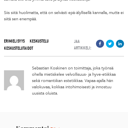
Siis siitä huolimatta, että on selvästi epä-älyllisellä kannalla,
mutta
ei
siitä sen enempää.
ERIMIELISYYS
KESKUSTELU
JAA
ARTIKKELI:
KESKUSTELUTAIDOT
Sebastian Koskinen on toimittaja, joka työnsä
ohella mietiskelee velvollisuus- ja hyve-etiikkaa
sekä romantiikan estetiikkaa. Vapaa-ajalla hän
valokuvaa, kokkaa intohimoisesti ja innostuu
uusista oluista.
Kommentoi