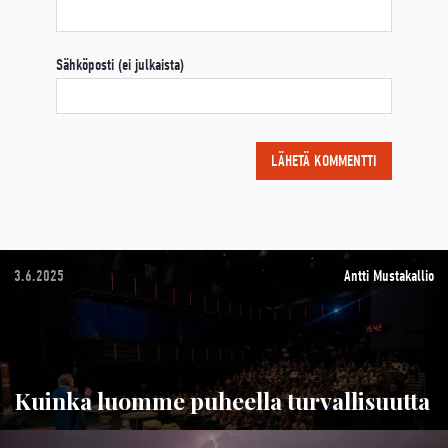
Sähköposti (ei julkaista)
3.6.2025
Antti Mustakallio
Kuinka luomme puheella turvallisuutta