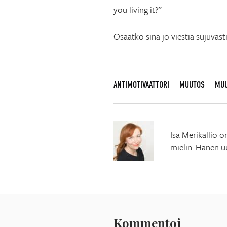
you living it?”
Osaatko sinä jo viestiä sujuvast
ANTIMOTIVAATTORI
MUUTOS
MUU
Isa Merikallio o
mielin. Hänen u
Kommentoi