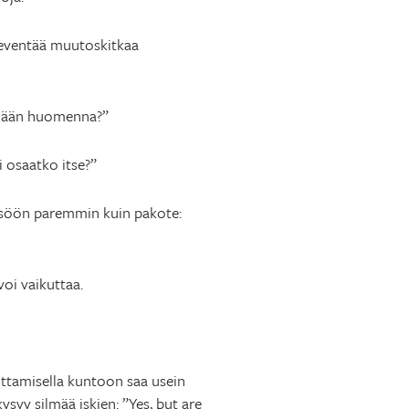
eventää muutoskitkaa
kimään huomenna?”
i osaatko itse?”
isöön paremmin kuin pakote:
oi vaikuttaa.
ittamisella kuntoon saa usein
ysyy silmää iskien: ”Yes, but are