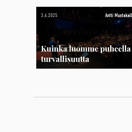
3.6.2025
Antti Mustakall
Kuinka luomme puheella
turvallisuutta