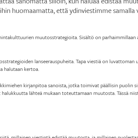
ättää sanomatta silloin, kun haluaa edistää muut
ihin huomaamatta, että ydinviestimme samalla 
ntakulttuurien muutosstrategioita. Sisältö on parhaimmillaan aiv
strategioiden lanseerauspuheita. Tapa viestiä on luvattoman u
sa halutaan kertoa.
kkimiehen kirjanpitoa sanoista, jotka toimivat päällisin puolin s
at halukkuutta lähteä mukaan toteuttamaan muutosta. Tässä niist
iitä, millainen viestintä edistää muutosta, ja millainen puolesta