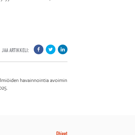
JAA ARTIKKELI:
n ilmiöiden havainnointia avoimin
025.
Ohjeet