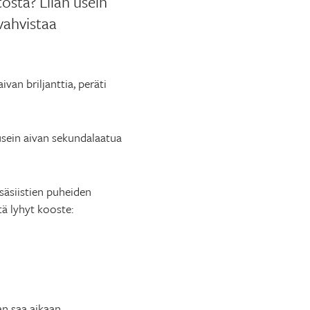
osta? Liian usein
vahvistaa
an briljanttia, peräti
sein aivan sekundalaatua
isäsiistien puheiden
ä lyhyt kooste:
an saa aikaan