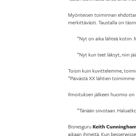
Myönteisen toiminnan ehdottam
merkittävästi. Taustalla on täsmä
”Nyt on aika lähteä kotiin.
”Nyt kun teet läksyt, niin j
Toisin kuin kuvittelemme, toim
”Päivästä XX lähtien toimimme 
Ilmoituksen jälkeen huomio on h
”Tänään siivotaan. Haluatk
Bisnesguru
Keith Cunningha
aikaan ihmeitä. Kun besserwisser