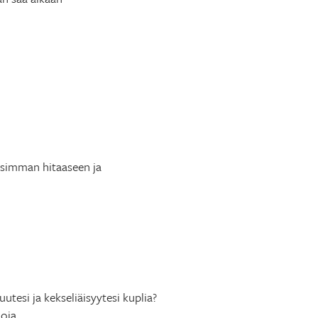
lisimman hitaaseen ja
tesi ja kekseliäisyytesi kuplia?
oja.