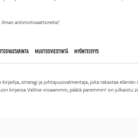
i ilman antimotivaattoreita?
TOSVASTARINTA
MUUTOSVIESTINTÄ
MYÖNTEISYYS
n kirjailija, strategi ja johtajuusvalmentaja, joka rakastaa elämä
usin kirjansa Valitse viisaammin, päätä paremmin! on julkaistu 2