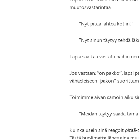
muutosvastarintaa.
”Nyt pitää lähteä kotiin.”
”Nyt sinun täytyy tehdä läks
Lapsi saattaa vastata näihin ne
Jos vastaan: ”on pakko”, lapsi 
vähäeleiseen ”pakon” suorittam
Toimimme aivan samoin aikuisi
”Meidän täytyy saada tämä 
Kuinka usein sinä reagoit
pitää-
Tästä huolimatta lähes aina muut