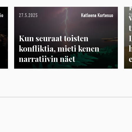
io
27.5.2025
Katleena Kortesuo
2
Kun seuraat toisten
konfliktia, mieti kenen
narratiivin näet