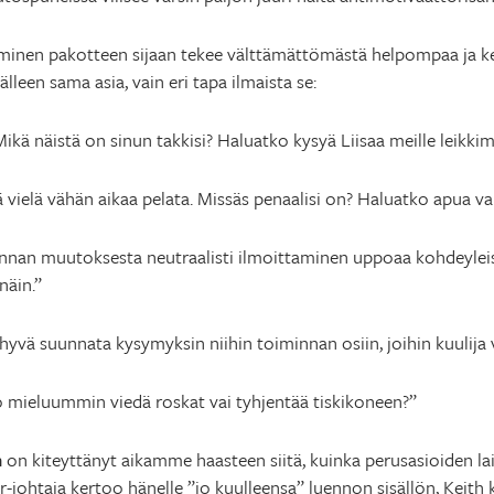
inen pakotteen sijaan tekee välttämättömästä helpompaa ja k
lleen sama asia, vain eri tapa ilmaista se:
 Mikä näistä on sinun takkisi? Haluatko kysyä Liisaa meille leik
ää vielä vähän aikaa pelata. Missäs penaalisi on? Haluatko apua va
innan muutoksesta neutraalisti ilmoittaminen uppoaa kohdeyle
näin.”
yvä suunnata kysymyksin niihin toiminnan osiin, joihin kuulija v
o mieluummin viedä roskat vai tyhjentää tiskikoneen?”
m
on kiteyttänyt aikamme haasteen siitä, kuinka perusasioiden la
-johtaja kertoo hänelle ”jo kuulleensa” luennon sisällön, Keith k