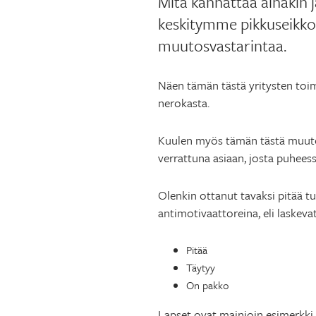
Mitä kannattaa ainakin j
keskitymme pikkuseikko
muutosvastarintaa.
Näen tämän tästä yritysten toimi
nerokasta.
Kuulen myös tämän tästä muutos
verrattuna asiaan, josta puhees
Olenkin ottanut tavaksi pitää tu
antimotivaattoreina, eli laskev
Pitää
Täytyy
On pakko
Lapset ovat mainioin esimerkki s