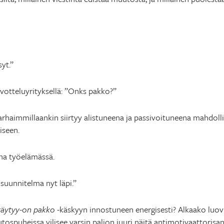
yt.”
uvotteluyrityksellä: ”Onks pakko?”
parhaimmillaankin siirtyy alistuneena ja passivoituneena mahdol
iseen.
na työelämässä.
suunnitelma nyt läpi.”
täytyy-on pakko
-käskyyn innostuneen energisesti? Alkaako luovuu
ospuheissa vilisee varsin paljon juuri näitä antimotivaattorisan