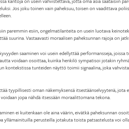
ssä kantoja on usein vahvistettava, jotta oma asia saataisiin pa
luksi. Jos joku toinen vain paheksuu, toisen on vaadittava polii
elleen.
isiin paremmin esiin, ongelmatilanteita on usein luotava keinotek
sittää suurina. Vastaavasti moraalisen paheksunnan rajoja on jatk
kyvyyden saaminen voi usein edellyttää performansseja, joissa t
autta voidaan osoittaa, kuinka henkilö sympatisoi jotakin ryhmä
n kontekstissa tunteiden näyttö toimii signaalina, joka vahvistaa
sittää tyypillisesti oman näkemyksensä itsestäänselvyytenä, jota e
 voidaan jopa nähdä itsessään moraalittomana tekona.
inen ei kuitenkaan ole aina väärin, eivätkä paheksunnan osoitta
 yllämainituilla perusteilla jotakuta toista patsastelusta voi oll