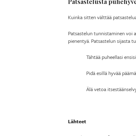
Patsastelusta puhehyve
Kuinka sitten välttää patsastelu
Patsastelun tunnistaminen voi au
pienentyä. Patsastelun sijasta tu
Tähtää puheellasi ensis
Pidä esillä hyvää päämä
Älä vetoa itsestäänselvy
Lähteet