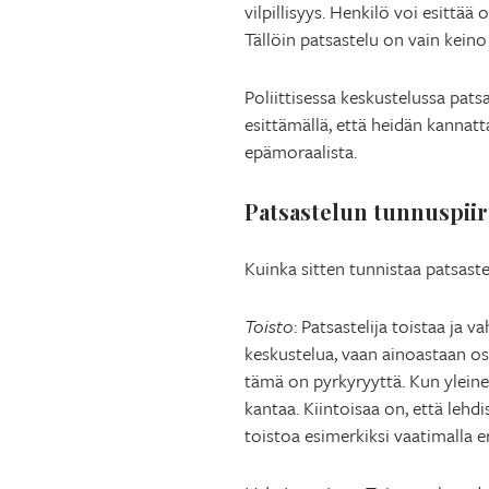
vilpillisyys. Henkilö voi esittä
Tällöin patsastelu on vain keino
Poliittisessa keskustelussa pats
esittämällä, että heidän kannatt
epämoraalista.
Patsastelun tunnuspiir
Kuinka sitten tunnistaa patsast
Toisto
: Patsastelija toistaa ja
keskustelua, vaan ainoastaan os
tämä on pyrkyryyttä. Kun yleinen
kantaa. Kiintoisaa on, että lehd
toistoa esimerkiksi vaatimalla er