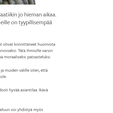
aatiikin jo hieman aikaa.
eille on tyypillisempää
jat olivat kiinnittäneet huomiota
rvoiseksi. Tätä ihmisille varsin
a moraaliseksi patsasteluksi.
ja muiden välille siten, että
 ole.
osti hyvää asiantilaa. Ikävä
teluun voi yhdistyä myös