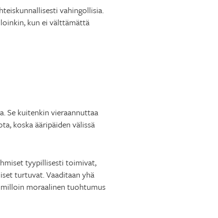
teiskunnallisesti vahingollisia.
loinkin, kun ei välttämättä
. Se kuitenkin vieraannuttaa
iota, koska ääripäiden välissä
hmiset tyypillisesti toimivat,
set turtuvat. Vaaditaan yhä
n, milloin moraalinen tuohtumus