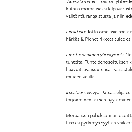
Vahvistaminen
: Toiston yhteyde
kutsua moraaliseksi kilpavaruste
välitöntä rangaistusta ja niin ed
Liioittelu
: Jotta oma asia saata
härkäsiä. Pienet rikkeet tulee e
Emotionaalinen ylireagointi
: Nä
tunteita. Tunteidenosoituksen k
haavoittuvaisuutensa. Patsastelu
muiden välillä.
Itsestäänselvyys
: Patsastelija e
tarjoaminen tai sen pyytäminen
Moraalisen paheksunnan osoittam
Lisäksi pyrkimys syyttää vaikkapa