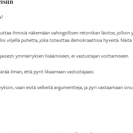
isiin
a?
ttaa ihmisiä näkemään vahingollisen retoriikan lävitse, jolloin 
lisi viljellä puhetta, joka toteuttaa demokraattisia hyveitä. Näit
ijaisesti ymmärryksen lisäämiseen, ei vastustajan voittamiseen.
ärää ilman, että pyrit likaamaan vastustajaasi.
yksiin, vaan esitä selkeitä argumentteja, ja pyri vastaamaan sinu