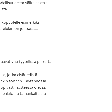
dellisuudessa välitä asiasta.
usta.
ulkopuolelle esimerkiksi
stelukin on jo itsessään
vat viisi tyypillistä piirrettä.
la, jotka eivät edistä
onkin toiseen. Käytännössä
 sopivasti nosteessa olevaa
 henkilöiltä tämänkaltaista