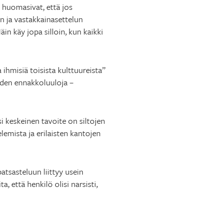
1) huomasivat, että jos
n ja vastakkainasettelun
in käy jopa silloin, kun kaikki
ihmisiä toisista kulttuureista”
iden ennakkoluuloja –
i keskeinen tavoite on siltojen
emista ja erilaisten kantojen
atsasteluun liittyy usein
, että henkilö olisi narsisti,