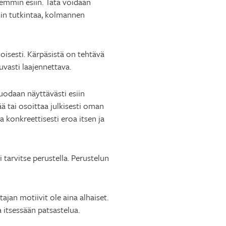
remmin esiin. Tätä voidaan
sin tutkintaa, kolmannen
oisesti. Kärpäsistä on tehtävä
uvasti laajennettava.
uodaan näyttävästi esiin
ä tai osoittaa julkisesti oman
 konkreettisesti eroa itsen ja
i tarvitse perustella. Perustelun
jan motiivit ole aina alhaiset.
a itsessään patsastelua.