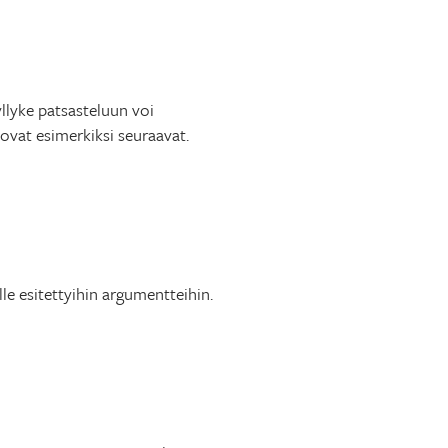
yllyke patsasteluun voi
ä ovat esimerkiksi seuraavat.
lle esitettyihin argumentteihin.