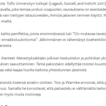
ota
. Tufts Universityn tutkijat (Legault, Gutsell, and Inzlicht 201
 tavalla, joka leimaa jonkun osapuolen, seurauksena on asenteide
 vain tiettyjen latautuneiden, ihmisiä jakavien termien käyttö. Nä
 mieltä.
 kahta pamflettia, joista ensimmäisessä luki ”On mukavaa tavata 
at ennakkoluulottomia”. Jälkimmäinen ei vähentänyt koehenkilö
enteita.
t ihanteet
. Menestyksekkään julkisen keskustelun ja politiikan yks
ksen saavuttaminen. Tämä pakostakin edellyttää toisten kuuntel
aa sekä laajaa huolta kaikista yhteiskunnan jäsenistä.
isöstä itseensä ainakin osittain. Tosi ja Warmke arvioivat, että p
uus. Samalla he korostavat, että patsastelu ei välttämättä tarkoita
leen myös muita motiiveja.