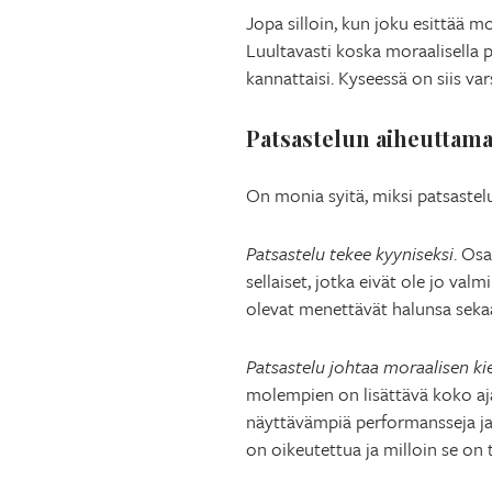
Jopa silloin, kun joku esittää mo
Luultavasti koska moraalisella p
kannattaisi. Kyseessä on siis va
Patsastelun aiheuttama
On monia syitä, miksi patsastelul
Patsastelu tekee kyyniseksi
. Os
sellaiset, jotka eivät ole jo val
olevat menettävät halunsa sekaa
Patsastelu johtaa moraalisen kie
molempien on lisättävä koko aja
näyttävämpiä performansseja ja
on oikeutettua ja milloin se on 