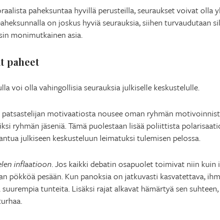
raalista paheksuntaa hyvillä perusteilla, seuraukset voivat olla yh
aheksunnalla on joskus hyviä seurauksia, siihen turvaudutaan sil
rsin monimutkainen asia.
t paheet
la voi olla vahingollisia seurauksia julkiselle keskustelulle.
a patsastelijan motivaatiosta nousee oman ryhmän motivoinnista
miiksi ryhmän jäseniä. Tämä puolestaan lisää poliittista polarisaat
ntua julkiseen keskusteluun leimatuksi tulemisen pelossa.
len inflaatioon
. Jos kaikki debatin osapuolet toimivat niin kuin i
n pökköä pesään. Kun panoksia on jatkuvasti kasvatettava, ihmi
 suurempia tunteita. Lisäksi rajat alkavat hämärtyä sen suhtee
turhaa.