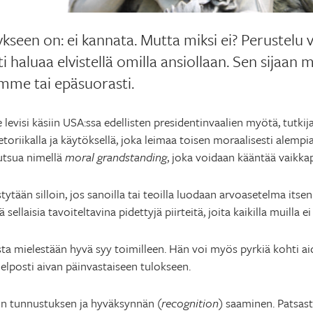
kseen on: ei kannata. Mutta miksi ei? Perustelu v
haluaa elvistellä omilla ansiollaan. Sen sijaan m
me tai epäsuorasti.
e levisi käsiin USA:ssa edellisten presidentinvaalien myötä, tutki
retoriikalla ja käytöksellä, joka leimaa toisen moraalisesti alempia
kutsua nimellä
moral grandstanding
, joka voidaan kääntää vaikkap
ytään silloin, jos sanoilla tai teoilla luodaan arvoasetelma itsen 
sellaisia tavoiteltavina pidettyjä piirteitä, joita kaikilla muilla ei
asta mielestään hyvä syy toimilleen. Hän voi myös pyrkiä kohti aid
 helposti aivan päinvastaiseen tulokseen.
on tunnustuksen ja hyväksynnän (
recognition
) saaminen. Patsas