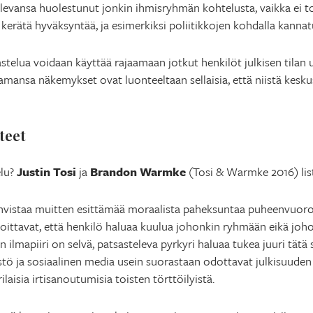
ä olevansa huolestunut jonkin ihmisryhmän kohtelusta, vaikka ei to
 kerätä hyväksyntää, ja esimerkiksi poliitikkojen kohdalla kannat
astelua voidaan käyttää rajaamaan jotkut henkilöt julkisen tilan 
amansa näkemykset ovat luonteeltaan sellaisia, että niistä kesku
teet
elu?
Justin Tosi
ja
Brandon Warmke
(Tosi & Warmke 2016) listaa
 vahvistaa muitten esittämää moraalista paheksuntaa puheenvuoroil
oittavat, että henkilö haluaa kuulua johonkin ryhmään eikä joh
 ilmapiiri on selvä, patsasteleva pyrkyri haluaa tukea juuri tätä
istö ja sosiaalinen media usein suorastaan odottavat julkisuuden
ilaisia irtisanoutumisia toisten törttöilyistä.