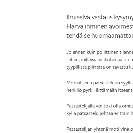
Ilmiselvä vastaus kysymy
Harva ihminen avoimesti 
tehdä se huomaamattam
Jo ennen kuin poliittinen tilann
siihen, millaisia vaikutuksia on 
tyypillistä piirrettä on tavattu 
Moraaliseen patsasteluun syyllist
henkilö pyrkii liittämään itseensä 
Patsastelijalla voi toki olla om
kyllä patsastelu johtaa erittäin
Patsastelijan yhtenä motiivina 