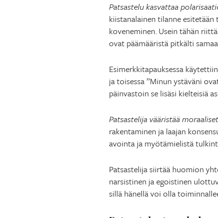
Patsastelu kasvattaa polarisaati
kiistanalainen tilanne esitetään
koveneminen. Usein tähän riittää
ovat päämääristä pitkälti samaa
Esimerkkitapauksessa käytettiin
ja toisessa ”Minun ystäväni ov
päinvastoin se lisäsi kielteisiä as
Patsastelija vääristää moraalise
rakentaminen ja laajan konsensu
avointa ja myötämielistä tulkint
Patsastelija siirtää huomion yhte
narsistinen ja egoistinen ulottuv
sillä hänellä voi olla toiminnal