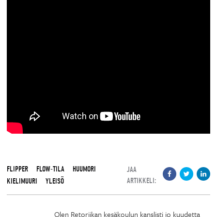
FLIPPER
FLOW-TILA
HUUMORI
JAA
ARTIKKELI:
KIELIMUURI
YLEISÖ
Olen Retoriikan kesäkoulun kanslisti jo kuudetta