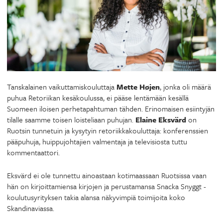
Tanskalainen vaikuttamiskouluttaja
Mette Højen
, jonka oli määrä
puhua Retoriikan kesäkoulussa, ei pääse lentämään kesällä
Suomeen iloisen perhetapahtuman tähden. Erinomaisen esiintyjän
tilalle saamme toisen loisteliaan puhujan.
Elaine Eksvärd
on
Ruotsin tunnetuin ja kysytyin retoriikkakouluttaja: konferenssien
pääpuhuja, huippujohtajien valmentaja ja televisiosta tuttu
kommentaattori.
Eksvärd ei ole tunnettu ainoastaan kotimaassaan Ruotsissa vaan
hän on kirjoittamiensa kirjojen ja perustamansa Snacka Snyggt -
koulutusyrityksen takia alansa näkyvimpiä toimijoita koko
Skandinaviassa.