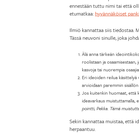
ennestään tuttu nimi tai että o
etumatkaa:
hyvännäköiset panki
Ilmiö kannattaa siis tiedostaa. 
Tässä neuvoni sinulle, joka johd
Älä anna tärkeän ideointikokou
roolistaan ja osaamisestaan, j
kasvoja tai nuorempia osaajia
Eri ideoiden reilua käsittelyä
arvioidaan paremmin sisällön 
Jos kuitenkin huomaat, että 
ideavarkaus muistuttamalla, e
pointti, Pekka. Tämä muistutt
Sekin kannattaa muistaa, että id
herpaantuu.