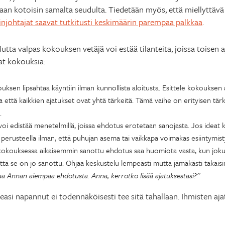
llaan kotoisin samalta seudulta. Tiedetään myös, että miellyttäv
njohtajat saavat tutkitusti keskimäärin parempaa palkkaa
.
Mutta valpas kokouksen vetäjä voi estää tilanteita, joissa toisen 
at kokouksia:
ksen lipsahtaa käyntiin ilman kunnollista aloitusta. Esittele kokouksen a
a että kaikkien ajatukset ovat yhtä tärkeitä. Tämä vaihe on erityisen tärk
.
 voi edistää menetelmillä, joissa ehdotus erotetaan sanojasta. Jos ideat k
perusteella ilman, että puhujan asema tai vaikkapa voimakas esiintymisty
kokouksessa aikaisemmin sanottu ehdotus saa huomiota vasta, kun joku
ttä se on jo sanottu. Ohjaa keskustelu lempeästi mutta jämäkästi takaisi
aa Annan aiempaa ehdotusta. Anna, kerrotko lisää ajatuksestasi?”
easi napannut ei todennäköisesti tee sitä tahallaan. Ihmisten aja