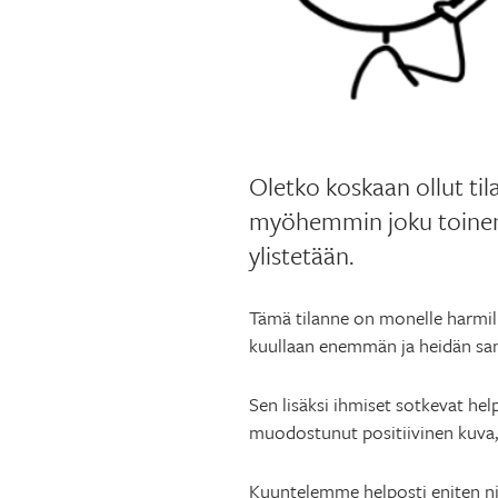
Oletko koskaan ollut til
myöhemmin joku toinen 
ylistetään.
Tämä tilanne on monelle harmill
kuullaan enemmän ja heidän san
Sen lisäksi ihmiset sotkevat hel
muodostunut positiivinen kuva, 
Kuuntelemme helposti eniten niit