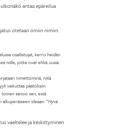
ä ulkonäkö antaa epäreilua
ajatus otetaan omiin nimiin.
lussa osallistujat, kerro heidän
eä niille, jotka ovat ehkä uusia
irjataan nimettöminä, niitä
yli vaikuttaa päätöksiin.
 toinen sanoo sen, estä
n alkuperäiseen ideaan: ”
Hyvä
tus vaeltelee ja keskittyminen