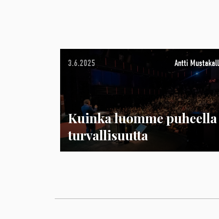
3.6.2025
Antti Mustakall
Kuinka luomme puheella
turvallisuutta