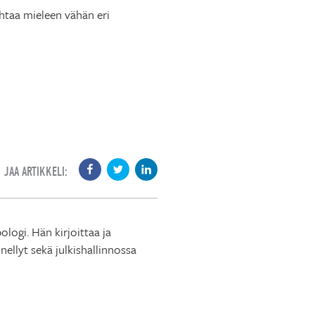
ahtaa mieleen vähän eri
JAA ARTIKKELI:
logi. Hän kirjoittaa ja
ellyt sekä julkishallinnossa