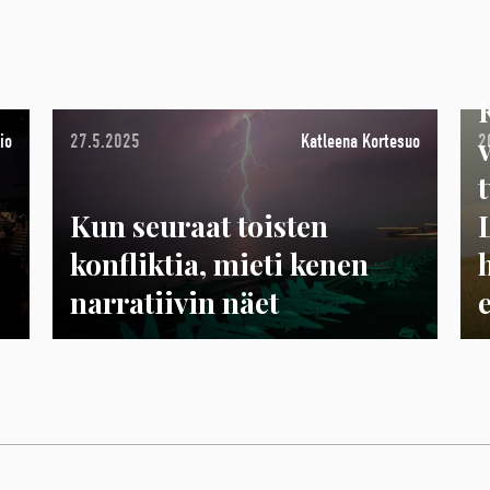
io
27.5.2025
Katleena Kortesuo
2
Kun seuraat toisten
konfliktia, mieti kenen
narratiivin näet