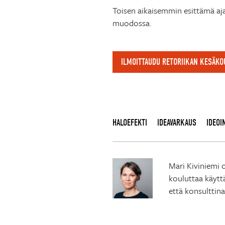
Toisen aikaisemmin esittämä aja
muodossa.
ILMOITTAUDU RETORIIKAN KESÄK
HALOEFEKTI
IDEAVARKAUS
IDEOI
Mari Kiviniemi o
kouluttaa käytt
että konsulttina,