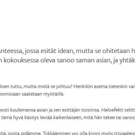
anteessa, jossa esität idean, mutta se ohitetaan h
kokouksessa oleva sanoo saman asian, ja yhtäk
isen tuttu, mutta mistä se johtuu? Henkilön asema tietenkin vai
omisiaan saatetaan myötäillä.
posti kuulemansa asian ja sen esittäjän toisiinsa.
Haloefekti
selit
tämä hyvä käsitys leviää kaikenlaiseen, mitä hän tekee tai sanoo
ä, joista pidämme. Tykkääminen voi olla kiinni myös triviaaleist