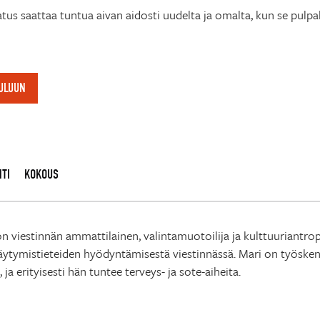
tus saattaa tuntua aivan aidosti uudelta ja omalta, kun se pulp
OULUUN
NTI
KOKOUS
n viestinnän ammattilainen, valintamuotoilija ja kulttuuriantropo
äytymistieteiden hyödyntämisestä viestinnässä. Mari on työskenn
 ja erityisesti hän tuntee terveys- ja sote-aiheita.