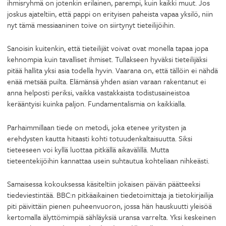
ihmisryhmä on jotenkin erilainen, parempi, kuin kaikki muut. Jos
joskus ajateltiin, että pappi on erityisen paheista vapaa yksilö, niin
nyt tämä messiaaninen toive on siirtynyt tieteilijöihin.
Sanoisin kuitenkin, että tieteilijät voivat ovat monella tapaa jopa
kehnompia kuin tavalliset ihmiset. Tullakseen hyväksi tieteilijäksi
pitää hallita yksi asia todella hyvin. Vaarana on, että tällöin ei nähdä
enää metsää puilta. Elämänsä yhden asian varaan rakentanut ei
anna helposti periksi, vaikka vastakkaista todistusaineistoa
kerääntyisi kuinka paljon. Fundamentalismia on kaikkialla.
Parhaimmillaan tiede on metodi, joka etenee yritysten ja
erehdysten kautta hitaasti kohti totuudenkaltaisuutta. Siksi
tieteeseen voi kyllä luottaa pitkällä aikavälillä. Mutta
tieteentekijöihin kannattaa usein suhtautua kohteliaan nihkeästi.
Samaisessa kokouksessa käsiteltiin jokaisen päivän päätteeksi
tiedeviestintää. BBC:n pitkäaikainen tiedetoimittaja ja tietokirjailija
piti päivittäin pienen puheenvuoron, jossa hän hauskuutti yleisöä
kertomalla älyttömimpiä sähläyksiä uransa varrelta. Yksi keskeinen