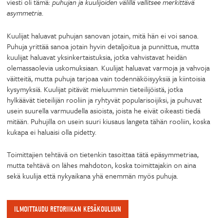
viesti oli tämä:
puhujan ja kuulijoiden välillä vallitsee merkittävä
asymmetria
.
Kuulijat haluavat puhujan sanovan jotain, mitä hän ei voi sanoa.
Puhuja yrittää sanoa jotain hyvin detaljoitua ja punnittua, mutta
kuulijat haluavat yksinkertaistuksia, jotka vahvistavat heidän
olemassaolevia uskomuksiaan. Kuulijat haluavat varmoja ja vahvoja
väitteitä, mutta puhuja tarjoaa vain todennäköisyyksiä ja kiintoisia
kysymyksiä. Kuulijat pitävät mieluummin tieteilijöistä, jotka
hylkäävät tieteilijän rooliin ja ryhtyvät popularisoijiksi, ja puhuvat
usein suurella varmuudella asioista, joista he eivät oikeasti tiedä
mitään. Puhujilla on usein suuri kiusaus langeta tähän rooliin, koska
kukapa ei haluaisi olla pidetty.
Toimittajien tehtävä on tietenkin tasoittaa tätä epäsymmetriaa,
mutta tehtävä on lähes mahdoton, koska toimittajakin on aina
sekä kuulija että nykyaikana yhä enemmän myös puhuja.
ILMOITTAUDU RETORIIKAN KESÄKOULUUN