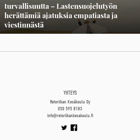
turvallisuutta – Lastensuojelutyön
herättämiä ajatuksia empatiasta ja
viestinnästä
YHTEYS
Retoriikan Kesäkoulu Oy
050 595 8183
info@retoriikankesakoulu.fi