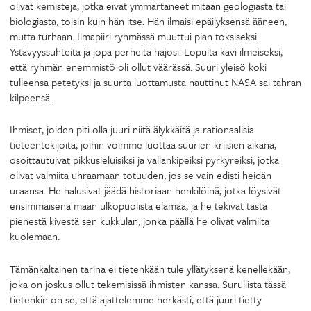
olivat kemistejä, jotka eivät ymmärtäneet mitään geologiasta tai
biologiasta, toisin kuin hän itse. Hän ilmaisi epäilyksensä ääneen,
mutta turhaan. Ilmapiiri ryhmässä muuttui pian toksiseksi.
Ystävyyssuhteita ja jopa perheitä hajosi. Lopulta kävi ilmeiseksi,
että ryhmän enemmistö oli ollut väärässä. Suuri yleisö koki
tulleensa petetyksi ja suurta luottamusta nauttinut NASA sai tahran
kilpeensä.
Ihmiset, joiden piti olla juuri niitä älykkäitä ja rationaalisia
tieteentekijöitä, joihin voimme luottaa suurien kriisien aikana,
osoittautuivat pikkusieluisiksi ja vallankipeiksi pyrkyreiksi, jotka
olivat valmiita uhraamaan totuuden, jos se vain edisti heidän
uraansa. He halusivat jäädä historiaan henkilöinä, jotka löysivät
ensimmäisenä maan ulkopuolista elämää, ja he tekivät tästä
pienestä kivestä sen kukkulan, jonka päällä he olivat valmiita
kuolemaan.
Tämänkaltainen tarina ei tietenkään tule yllätyksenä kenellekään,
joka on joskus ollut tekemisissä ihmisten kanssa. Surullista tässä
tietenkin on se, että ajattelemme herkästi, että juuri tietty