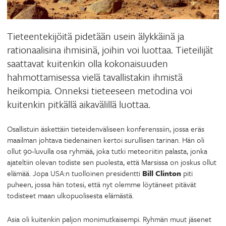
Tieteentekijöitä pidetään usein älykkäinä ja
rationaalisina ihmisinä, joihin voi luottaa. Tieteilijät
saattavat kuitenkin olla kokonaisuuden
hahmottamisessa vielä tavallistakin ihmistä
heikompia. Onneksi tieteeseen metodina voi
kuitenkin pitkällä aikavälillä luottaa.
Osallistuin äskettäin tieteidenväliseen konferenssiin, jossa eräs
maailman johtava tiedenainen kertoi surullisen tarinan. Hän oli
ollut 90-luvulla osa ryhmää, joka tutki meteoriitin palasta, jonka
ajateltiin olevan todiste sen puolesta, että Marsissa on joskus ollut
elämää. Jopa USA:n tuolloinen presidentti
Bill Clinton
piti
puheen, jossa hän totesi, että nyt olemme löytäneet pitävät
todisteet maan ulkopuolisesta elämästä.
Asia oli kuitenkin paljon monimutkaisempi. Ryhmän muut jäsenet