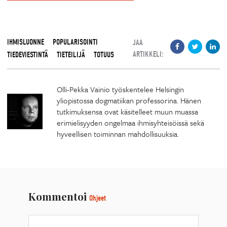
IHMISLUONNE
POPULARISOINTI
JAA
ARTIKKELI:
TIEDEVIESTINTÄ
TIETEILIJÄ
TOTUUS
Olli-Pekka Vainio työskentelee Helsingin
yliopistossa dogmatiikan professorina. Hänen
tutkimuksensa ovat käsitelleet muun muassa
erimielisyyden ongelmaa ihmisyhteisöissä sekä
hyveellisen toiminnan mahdollisuuksia.
Kommentoi
Ohjeet