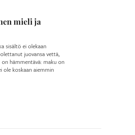
nen mieli ja
ka sisältö ei olekaan
olettanut juovansa vettä,
us on hämmentävä: maku on
a ei ole koskaan aiemmin