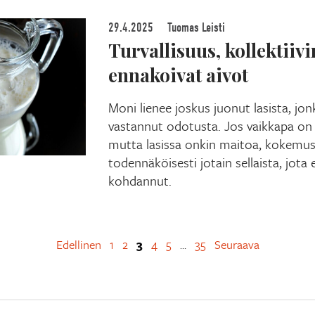
29.4.2025
Tuomas Leisti
Turvallisuus, kollektiivi
ennakoivat aivot
Moni lienee joskus juonut lasista, jon
vastannut odotusta. Jos vaikkapa on 
mutta lasissa onkin maitoa, kokem
todennäköisesti jotain sellaista, jot
kohdannut.
Edellinen
1
2
3
4
5
35
Seuraava
…