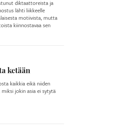
stunut diktaattoreista ja
stus lähti liikkeelle
laisesta motiivista, mutta
toista kiinnostavaa sen
ta ketään
osta kaikkia eikä niiden
miksi jokin asia ei sytytä