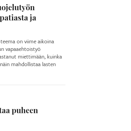
uojelutyön
patiasta ja
 -teema on viime aikoina
un vapaaehtoistyö
astanut miettimään, kuinka
 näin mahdollistaa lasten
staa puheen