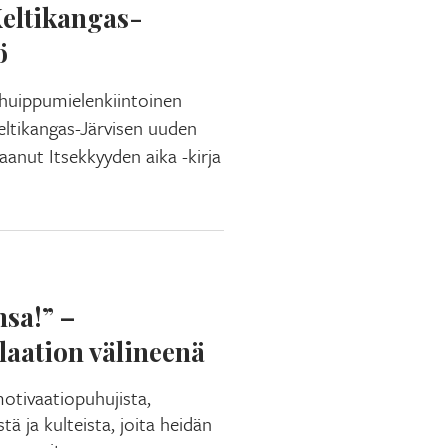
Keltikangas-
ö
 huippumielenkiintoinen
eltikangas-Järvisen uuden
aanut Itsekkyyden aika -kirja
nsa!” –
aation välineenä
otivaatiopuhujista,
tä ja kulteista, joita heidän