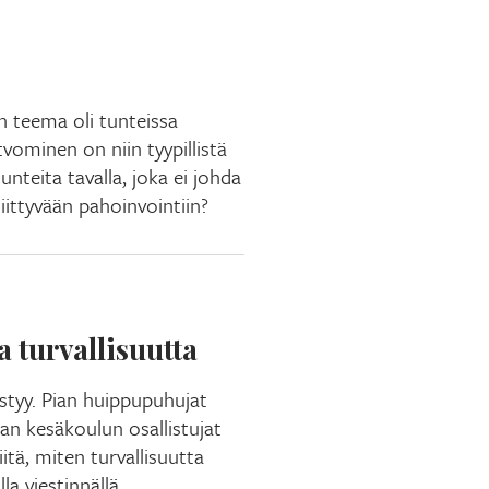
 teema oli tunteissa
atvominen on niin tyypillistä
 tunteita tavalla, joka ei johda
iittyvään pahoinvointiin?
 turvallisuutta
styy. Pian huippupuhujat
an kesäkoulun osallistujat
itä, miten turvallisuutta
la viestinnällä.