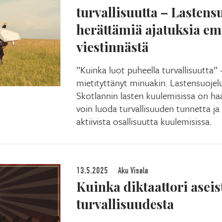
turvallisuutta – Lastens
herättämiä ajatuksia em
viestinnästä
”Kuinka luot puheella turvallisuutta”
mietityttänyt minuakin. Lastensuojel
Skotlannin lasten kuulemisissa on ha
voin luoda turvallisuuden tunnetta ja
aktiivista osallisuutta kuulemisissa.
13.5.2025
Aku Visala
Kuinka diktaattori asei
turvallisuudesta