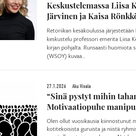
Keskustelemassa Liisa 
Järvinen ja Kaisa Rönkk
Retoriikan kesäkoulussa järjestetään
keskustelu professori emerita Liisa K
kirjan pohjalta. Runsaasti huomiota s
(WSOY) kuvaa…
27.1.2026
Aku Visala
“Sinä pystyt mihin taha
Motivaatiopuhe manipul
Olen ollut vuosikausia kiinnostunut m
kotitekoisista guruista ja niistä ryhmis