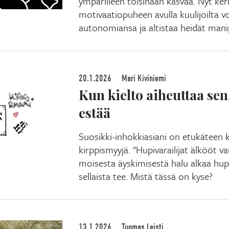
ympärilleen toisinaan kasvaa. Nyt ke
motivaatiopuheen avulla kuulijoilta v
autonomiansa ja altistaa heidät manip
20.1.2026
Mari Kiviniemi
Kun kielto aiheuttaa sen,
estää
Suosikki-inhokkiasiani on etukäteen 
kirppismyyjä. "Hupivarailijat älkööt v
moisesta äyskimisestä halu alkaa hup
sellaista tee. Mistä tässä on kyse?
13.1.2026
Tuomas Leisti