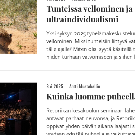
Tunteissa vellominen ja
ultraindividualismi
Yksi syksyn 2025 työelämäkeskustelun
vellominen. Miksi tunteisiin liittyvä v
tälle ajalle? Miten olisi syytä käsitellä
niiden turhaan vatvomiseen ja siihen l
3.6.2025
Antti Mustakallio
Kuinka luomme puheella
Retoriikan kesäkoulun seminaari lähe
antavat parhaat neuvonsa, ja Retoriik
oppivat yhden päivän aikana laajasti si
voidaan edistää puheella ja vaikuttaval