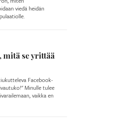
rron, miten
oidaan viedä heidän
ulaatiolle.
 mitä se yrittää
kiukutteleva Facebook-
aivautuko!" Minulle tulee
ivarailemaan, vaikka en