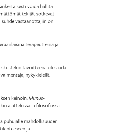
nkertaisesti voida hallita
tymättömät tekijät sotkevat
en suhde vastaanottajiin on
eräänlaisina terapeutteina ja
keskustelun tavoitteena oli saada
valmentaja, nykykielellä
uksen keinoin.
Munus
-
in ajattelussa ja filosofiassa.
aa puhujalle mahdollisuuden
tilanteeseen ja