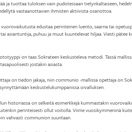
 itää ja tuottaa tuloksen vain pudotessaan tietynkaltaiseen, hedel
 edellytä vastaanottavien ihmisten aktiivista osanottoa.
vuorovaikutusta edustaa perinteinen luento, saarna tai opetusp
 tai asiantuntija, puhuu ja muut kuuntelevat hiljaa. Viesti pätee k
ototyyppi on taas Sokrateen keskusteleva metodi. Tässä mallissa
tasapuolisesti jostakin asiasta.
ttaja on tiedon jakaja, niin
communio
-mallissa opettaja on Sok
 synnyttämään keskustelukumppanissa oivalluksen.
lun historiassa on selkeitä esimerkkejä kummastakin vuorovaiku
itenkin perinteisesti ollut voitolla. Viime vuosikymmeninä kuit
yvin vahvasti
communio
n suuntaan.