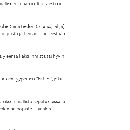
mälliseen maahan. Itse viesti on
uhe. Siinä tiedon (
munus
, lahja)
uulijoista ja heidän tilanteestaan
 yleensä kaksi ihmistä tai hyvin
rateen tyyppinen ”kätilö”, joka
tuksen mallista. Opetuksessa ja
enkin painopiste – ainakin