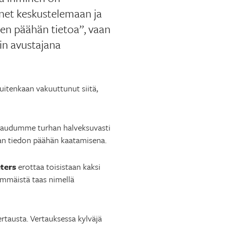
änet keskustelemaan ja
den päähän tietoa”, vaan
uin avustajana
uitenkaan vakuuttunut siitä,
htaudumme turhan halveksuvasti
an tiedon päähän kaatamisena.
ters
erottaa toisistaan kaksi
älkimmäistä taas nimellä
tausta. Vertauksessa kylväjä