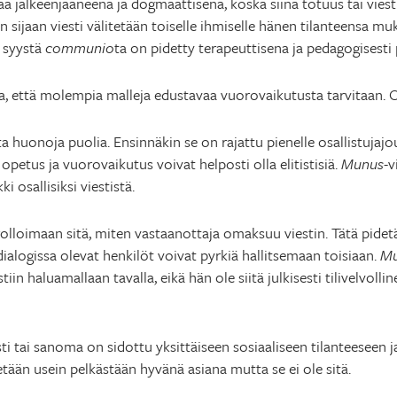
tää jälkeenjääneenä ja dogmaattisena, koska siinä totuus tai vie
n sijaan viesti välitetään toiselle ihmiselle hänen tilanteensa m
ä syystä
communio
ta on pidetty terapeuttisena ja pedagogisest
a, että molempia malleja edustavaa vuorovaikutusta tarvitaan. O
a huonoja puolia. Ensinnäkin se on rajattu pienelle osallistujajou
petus ja vuorovaikutus voivat helposti olla elitistisiä.
Munus
-v
ki osallisiksi viestistä.
olloimaan sitä, miten vastaanottaja omaksuu viestin. Tätä pide
ialogissa olevat henkilöt voivat pyrkiä hallitsemaan toisiaan.
M
in haluamallaan tavalla, eikä hän ole siitä julkisesti tilivelvollin
sti tai sanoma on sidottu yksittäiseen sosiaaliseen tilanteeseen 
tään usein pelkästään hyvänä asiana mutta se ei ole sitä.