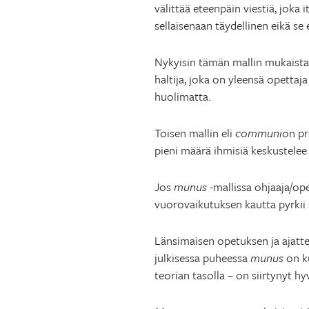
välittää eteenpäin viestiä, joka
sellaisenaan täydellinen eikä se
Nykyisin tämän mallin mukaista 
haltija, joka on yleensä opettaja
huolimatta.
Toisen mallin eli
communio
n pr
pieni määrä ihmisiä keskustelee 
Jos
munus
-mallissa ohjaaja/ope
vuorovaikutuksen kautta pyrkii
Länsimaisen opetuksen ja ajatte
julkisessa puheessa
munus
on ku
teorian tasolla – on siirtynyt h