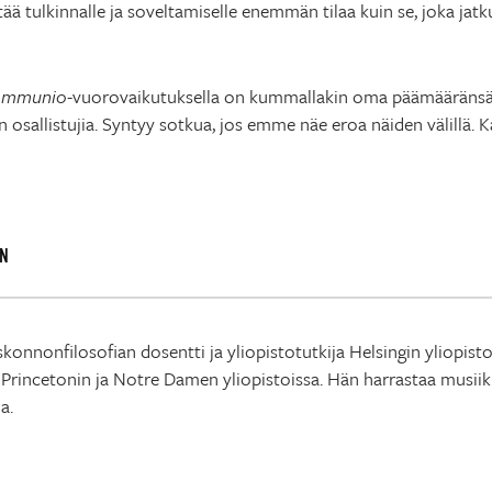
ä tulkinnalle ja soveltamiselle enemmän tilaa kuin se, joka jatkuv
ommunio
-vuorovaikutuksella on kummallakin oma päämääränsä
n osallistujia. Syntyy sotkua, jos emme näe eroa näiden välillä. K
N
konnonfilosofian dosentti ja yliopistotutkija Helsingin yliopist
Princetonin ja Notre Damen yliopistoissa. Hän harrastaa musiikk
a.