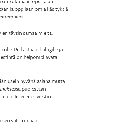
sti on kokonaan opettajan
ukaan ja oppilaan omia käsityksiä
i parempana.
len täysin samaa mieltä.
kolle. Pelkästään dialogille ja
iestintä on helpompi avata
tään usein hyvänä asiana mutta
unuk
sessa puolestaan
en muille, ei edes viestin
ja sen välittömään