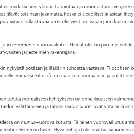
vat esimerkiksi pienryhmän toimintaan ja muodostumiseen, ei yksi
at jäävät toisinaan jakamatta, koska ei-tiedolliset ja asiaan liit
puolestaan tällaista vaaraa ei ole: viesti on vapaa juuri koska s
ä juuri
communio
-vuorovaikutus. Heidät olisikin parempi nähdä 
afyysisten järjestelmien rakentajana.
ikin nykyistä potilaan ja lääkärin suhdetta vastaava. Filosofisen 
nellisemmaksi. Filosofi on ikään kuin moraalinen ja poliittinen 
kaan tähtää moraaliseen kehitykseen tai onnellisuuteen valmenn
tiedon välittämiseen ja tämän taidon juuret ovat yhtä lailla antiik
 edessä on
munus
-vuorovaikutusta. Tällainen vuorovaikutus ant
sitä mahdollisimman hyvin. Hyvä puhuja toki sovittaa sanomansa 