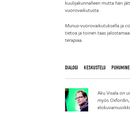
kuulijakunnalleen mutta hän jättä
vuorovaikutusta.
Munus
-vuorovaikutuksella ja
c
tietoa ja toinen taas jalostamaa
terapiaa.
DIALOGI
KESKUSTELU
PUHUMINE
Aku Visala on us
myös Oxfordin, 
elokuvamusiikki