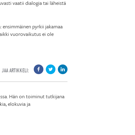
asti vaatii dialogia tai läheistä
: ensimmäinen pyrkii jakamaa
aikki vuorovaikutus ei ole
JAA ARTIKKELI:
ossa. Hän on toiminut tutkijana
ia, elokuvia ja