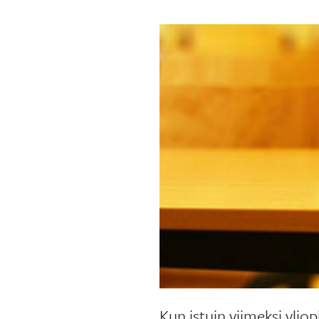
Kun istuin viimeksi ylio