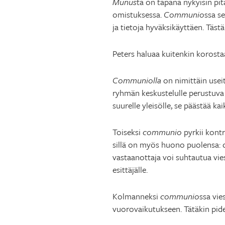
Munus
ta on tapana nykyisin pi
omistuksessa.
Communio
ssa se
ja tietoja hyväksikäyttäen. Täst
Peters haluaa kuitenkin korosta
Communiolla
on nimittäin useit
ryhmän keskustelulle perustuva o
suurelle yleisölle, se päästää kaik
Toiseksi
communio
pyrkii kontr
sillä on myös huono puolensa: d
vastaanottaja voi suhtautua viesti
esittäjälle.
Kolmanneksi
communio
ssa vie
vuorovaikutukseen. Tätäkin pide