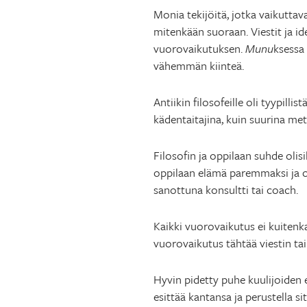
Monia tekijöitä, jotka vaikutta
mitenkään suoraan. Viestit ja ide
vuorovaikutuksen.
Munu
ksessa 
vähemmän kiinteä.
Antiikin filosofeille oli tyypillist
kädentaitajina, kuin suurina met
Filosofin ja oppilaan suhde olis
oppilaan elämä paremmaksi ja on
sanottuna konsultti tai coach.
Kaikki vuorovaikutus ei kuiten
vuorovaikutus tähtää viestin tai 
Hyvin pidetty puhe kuulijoiden
esittää kantansa ja perustella 