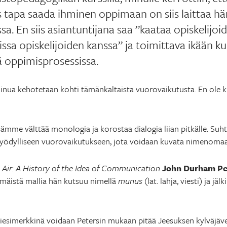
as tapa saada ihminen oppimaan on siis laittaa h
a. En siis asiantuntijana saa ”kaataa opiskelijoi
ssa opiskelijoiden kanssa” ja toimittava ikään k
ä oppimisprosessissa.
inua kehotetaan kohti tämänkaltaista vuorovaikutusta. En ole k
me välttää monologia ja korostaa dialogia liian pitkälle. Su
 hyödylliseen vuorovaikutukseen, jota voidaan kuvata nimenoma
 Air: A History of the Idea of Communication
John Durham Pe
mäistä mallia hän kutsuu nimellä
munus
(lat. lahja, viesti) ja j
esimerkkinä voidaan Petersin mukaan pitää Jeesuksen kylväjäver