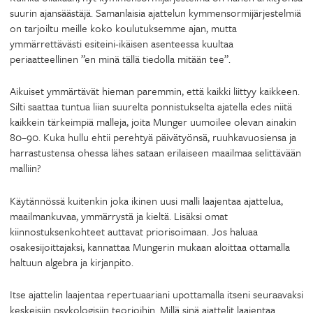
suurin ajansäästäjä. Samanlaisia ajattelun kymmensormijärjestelmiä
on tarjoiltu meille koko koulutuksemme ajan, mutta
ymmärrettävästi esiteini-ikäisen asenteessa kuultaa
periaatteellinen ”en minä tällä tiedolla mitään tee”.
Aikuiset ymmärtävät hieman paremmin, että kaikki liittyy kaikkeen.
Silti saattaa tuntua liian suurelta ponnistukselta ajatella edes niitä
kaikkein tärkeimpiä malleja, joita Munger uumoilee olevan ainakin
80–90. Kuka hullu ehtii perehtyä päivätyönsä, ruuhkavuosiensa ja
harrastustensa ohessa lähes sataan erilaiseen maailmaa selittävään
malliin?
Käytännössä kuitenkin joka ikinen uusi malli laajentaa ajattelua,
maailmankuvaa, ymmärrystä ja kieltä. Lisäksi omat
kiinnostuksenkohteet auttavat priorisoimaan. Jos haluaa
osakesijoittajaksi, kannattaa Mungerin mukaan aloittaa ottamalla
haltuun algebra ja kirjanpito.
Itse ajattelin laajentaa repertuaariani upottamalla itseni seuraavaksi
keskeisiin psykologisiin teorioihin. Millä sinä ajattelit laajentaa