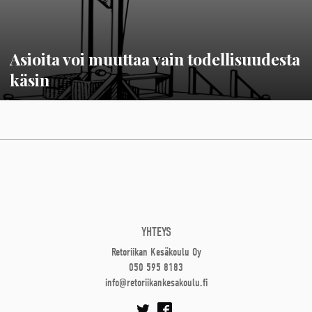
Asioita voi muuttaa vain todellisuudesta
käsin
YHTEYS
Retoriikan Kesäkoulu Oy
050 595 8183
info@retoriikankesakoulu.fi