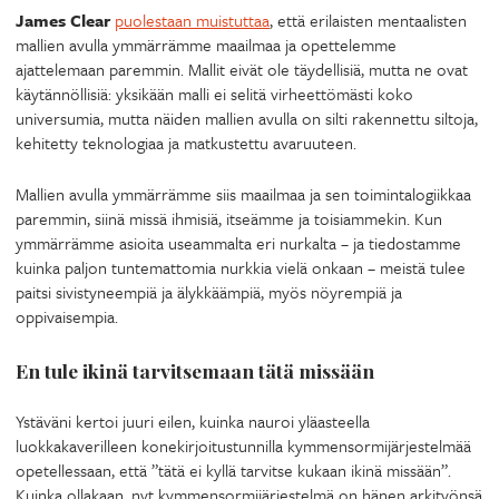
James Clear
puolestaan muistuttaa
, että erilaisten mentaalisten
mallien avulla ymmärrämme maailmaa ja opettelemme
ajattelemaan paremmin. Mallit eivät ole täydellisiä, mutta ne ovat
käytännöllisiä: yksikään malli ei selitä virheettömästi koko
universumia, mutta näiden mallien avulla on silti rakennettu siltoja,
kehitetty teknologiaa ja matkustettu avaruuteen.
Mallien avulla ymmärrämme siis maailmaa ja sen toimintalogiikkaa
paremmin, siinä missä ihmisiä, itseämme ja toisiammekin. Kun
ymmärrämme asioita useammalta eri nurkalta – ja tiedostamme
kuinka paljon tuntemattomia nurkkia vielä onkaan – meistä tulee
paitsi sivistyneempiä ja älykkäämpiä, myös nöyrempiä ja
oppivaisempia.
En tule ikinä tarvitsemaan tätä missään
Ystäväni kertoi juuri eilen, kuinka nauroi yläasteella
luokkakaverilleen konekirjoitustunnilla kymmensormijärjestelmää
opetellessaan, että ”tätä ei kyllä tarvitse kukaan ikinä missään”.
Kuinka ollakaan, nyt kymmensormijärjestelmä on hänen arkityönsä