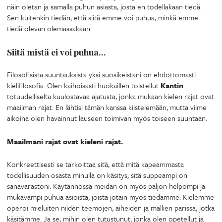
näin oletan ja samalla puhun asiasta, josta en todellakaan tiedä.
Sen kuitenkin tiedän, että siitä emme voi puhua, minkä emme
tiedä olevan olemassakaan.
Siitä mistä ei voi puhua…
Filosofisista suuntauksista yksi suosikeistani on ehdottomasti
kielifilosofia. Olen kaihoisasti huokaillen toistellut
Kantin
totuudelliselta kuulostavaa ajatusta, jonka mukaan kielen rajat ovat
maailman rajat. En lähtisi tämän kanssa kiistelemään, mutta viime
aikoina olen havainnut lauseen toimivan myös toiseen suuntaan.
Maailmani rajat ovat kieleni rajat.
Konkreettisesti se tarkoittaa sitä, että mitä kapeammasta
todellisuuden osasta minulla on käsitys, sitä suppeampi on
sanavarastoni. Käytännössä meidän on myös paljon helpompi ja
mukavampi puhua asioista, joista jotain myös tiedämme. Kielemme
operoi mieluiten niiden teemojen, aiheiden ja mallien parissa, jotka
käsitämme. Ja se, mihin olen tutustunut, jonka olen opetellut ja