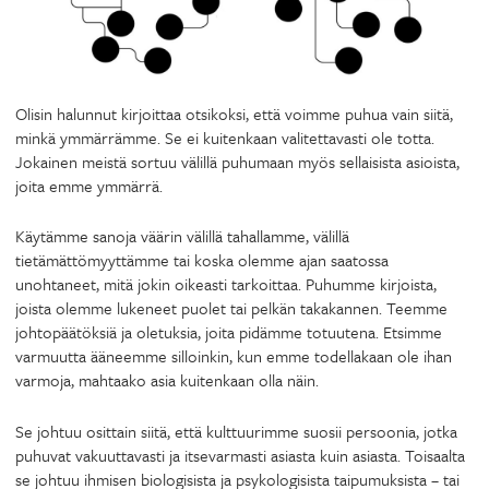
Olisin halunnut kirjoittaa otsikoksi, että voimme puhua vain siitä,
minkä ymmärrämme. Se ei kuitenkaan valitettavasti ole totta.
Jokainen meistä sortuu välillä puhumaan myös sellaisista asioista,
joita emme ymmärrä.
Käytämme sanoja väärin välillä tahallamme, välillä
tietämättömyyttämme tai koska olemme ajan saatossa
unohtaneet, mitä jokin oikeasti tarkoittaa. Puhumme kirjoista,
joista olemme lukeneet puolet tai pelkän takakannen. Teemme
johtopäätöksiä ja oletuksia, joita pidämme totuutena. Etsimme
varmuutta ääneemme silloinkin, kun emme todellakaan ole ihan
varmoja, mahtaako asia kuitenkaan olla näin.
Se johtuu osittain siitä, että kulttuurimme suosii persoonia, jotka
puhuvat vakuuttavasti ja itsevarmasti asiasta kuin asiasta. Toisaalta
se johtuu ihmisen biologisista ja psykologisista taipumuksista – tai