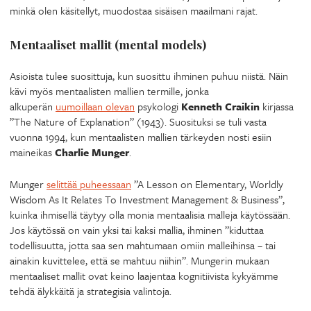
minkä olen käsitellyt, muodostaa sisäisen maailmani rajat.
Mentaaliset mallit (mental models)
Asioista tulee suosittuja, kun suosittu ihminen puhuu niistä. Näin
kävi myös mentaalisten mallien termille, jonka
alkuperän
uumoillaan olevan
psykologi
Kenneth Craikin
kirjassa
”The Nature of Explanation” (1943). Suosituksi se tuli vasta
vuonna 1994, kun mentaalisten mallien tärkeyden nosti esiin
maineikas
Charlie Munger
.
Munger
selittää puheessaan
”A Lesson on Elementary, Worldly
Wisdom As It Relates To Investment Management & Business”,
kuinka ihmisellä täytyy olla monia mentaalisia malleja käytössään.
Jos käytössä on vain yksi tai kaksi mallia, ihminen ”kiduttaa
todellisuutta, jotta saa sen mahtumaan omiin malleihinsa – tai
ainakin kuvittelee, että se mahtuu niihin”. Mungerin mukaan
mentaaliset mallit ovat keino laajentaa kognitiivista kykyämme
tehdä älykkäitä ja strategisia valintoja.