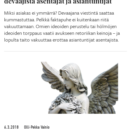
devaajista asentajat ja asiantuntijat
Miksi asiakas ei ymmärrä? Devaajana viestintä saattaa
kummastuttaa. Pelkkä faktapuhe ei kuitenkaan riitä
vakuuttamaan. Omien ideoiden perustelu tai hölmöjen
ideoiden torppaus vaatii avukseen retoriikan keinoja – ja
lopulta taito vakuuttaa erottaa asiantuntijat asentajista.
6.3.2018
Olli-Pekka Vainio