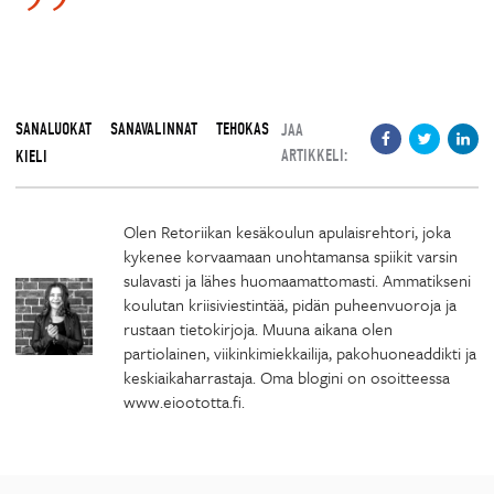
SANALUOKAT
SANAVALINNAT
TEHOKAS
JAA
ARTIKKELI:
KIELI
Olen Retoriikan kesäkoulun apulaisrehtori, joka
kykenee korvaamaan unohtamansa spiikit varsin
sulavasti ja lähes huomaamattomasti. Ammatikseni
koulutan kriisiviestintää, pidän puheenvuoroja ja
rustaan tietokirjoja. Muuna aikana olen
partiolainen, viikinkimiekkailija, pakohuoneaddikti ja
keskiaikaharrastaja. Oma blogini on osoitteessa
www.eioototta.fi.