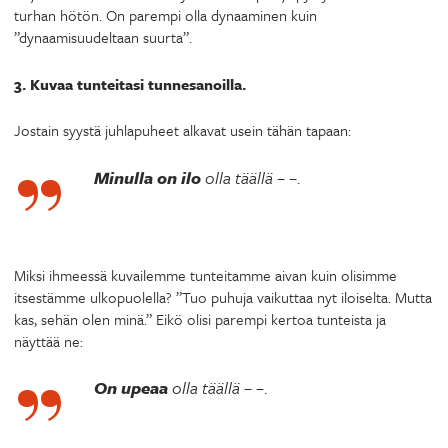
turhan hötön. On parempi olla dynaaminen kuin
”dynaamisuudeltaan suurta”.
3. Kuvaa tunteitasi tunnesanoilla.
Jostain syystä juhlapuheet alkavat usein tähän tapaan:
Minulla on ilo
olla täällä – –
.
Miksi ihmeessä kuvailemme tunteitamme aivan kuin olisimme
itsestämme ulkopuolella? ”Tuo puhuja vaikuttaa nyt iloiselta. Mutta
kas, sehän olen minä.” Eikö olisi parempi kertoa tunteista ja
näyttää ne:
On upeaa
olla täällä – –
.