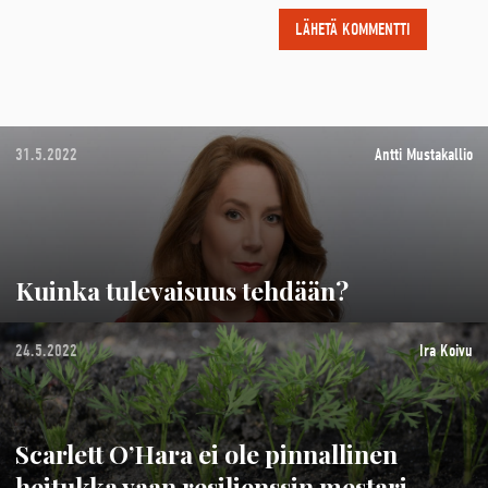
31.5.2022
Antti Mustakallio
Kuinka tulevaisuus tehdään?
24.5.2022
Ira Koivu
Scarlett O’Hara ei ole pinnallinen
heitukka vaan resilienssin mestari