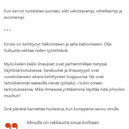
Kun kerrot tunteistasi suoraan, olet uskottavampi, rehellisempi ja
avoimempi.
* * *
Kirves on kehittynyt halkomiseen ja saha katkomiseen. Olisi
hulluutta vaihtaa niiden työtehtäviä.
Myös kielen kaikki ilmaukset ovat parhaimmillaan tietyssä
käyttötarkoituksessa. Sanaluokat ja ilmaustyypit ovat
vuosituhansien aikana kehittyneet huippuunsa. Ne ovat
tehokkaimmat saatavilla olevat työkalut – kukin omaan
tarkoitukseensa. Miksi ihmeessä yrittäisimme käyttää niitä johonkin
muuhun?
Sinä päivänä kannattaa huolestua, kun kumppanisi sanoo sinulle:
Minulla on rakkautta sinua kohtaan.