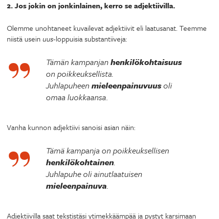
2. Jos jokin on jonkinlainen, kerro se adjektiivilla.
Olemme unohtaneet kuvailevat adjektiivit eli laatusanat. Teemme
niistä usein
uus
-loppuisia substantiiveja:
Tämän kampanjan
henkilökohtaisuus
on poikkeuksellista.
Juhlap
uheen
mieleenpainuvuus
oli
omaa luokkaansa
.
Vanha kunnon adjektiivi sanoisi asian näin:
Tämä kampanja on poikkeuksellisen
henkilökohtainen
.
Juhlap
uhe oli ainutlaatuisen
mieleenpainuva
.
Adjektiivilla saat tekstistäsi ytimekkäämpää ja pystyt karsimaan