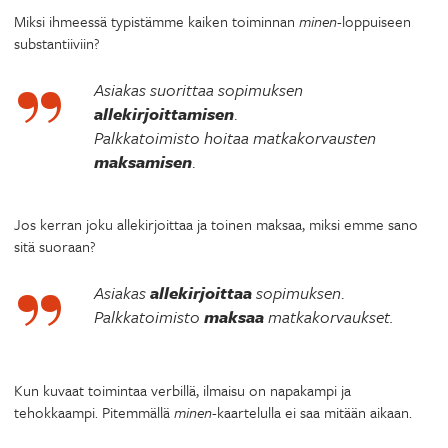
Miksi ihmeessä typistämme kaiken toiminnan
minen
-loppuiseen
substantiiviin?
Asiakas suorittaa sopimuksen
allekirjoittamisen
.
Palkkatoimisto hoitaa matkakorvausten
maksamisen
.
Jos kerran joku allekirjoittaa ja toinen maksaa, miksi emme sano
sitä suoraan?
Asiakas
allekirjoittaa
sopimuksen
.
Palkkatoimisto
maksaa
matkakorvaukset.
Kun kuvaat toimintaa verbillä, ilmaisu on napakampi ja
tehokkaampi. Pitemmällä
minen
-kaartelulla ei saa mitään aikaan.