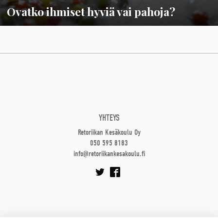
Ovatko ihmiset hyviä vai pahoja?
YHTEYS
Retoriikan Kesäkoulu Oy
050 595 8183
info@retoriikankesakoulu.fi