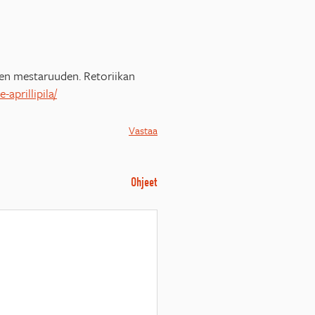
omen mestaruuden. Retoriikan
-aprillipila/
Vastaa
Ohjeet