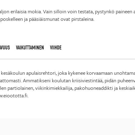
aljon erilaisia mokia. Vain silloin voin testata, pystynkö paineen
oskelleen ja pääsiäismunat ovat pirstaleina.
AVUUS
VAIKUTTAMINEN
VIIHDE
 kesäkoulun apulaisrehtori, joka kykenee korvaamaan unohtamansa
tomasti. Ammatikseni koulutan kriisiviestintää, pidän puheenvuo
en partiolainen, viikinkimiekkailija, pakohuoneaddikti ja keskia
.eioototta.fi.