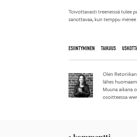
Toivottavasti treeneissä tulee p
sanottavaa, kun temppu menee p
ESIINTYMINEN
TAIKUUS
USKOTT
Olen Retoriikan
lähes huomaamat
Muuna aikana ol
osoitteessa www