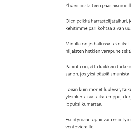
Yhden niistä teen pääsiäismunill
Olen pelkkä harrastelijataikuri,
kehitimme pari kohtaa aivan uusi
Minulla on jo hallussa tekniika
hiljaisten hetkien varapuhe sekä
Pahinta on, että kaikkein tärkei
sanon, jos yksi pääsiäismunista 
Toisin kuin monet luulevat, ta
yksinkertaisia taikatemppuja kirj
lopuksi kumartaa.
Esiintymään oppii vain esiintym
ventovieraille.