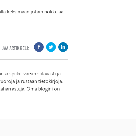
 alla keksimään jotain nokkelaa
JAA ARTIKKELI:
 spiikit varsin sulavasti ja
roja ja rustaan tietokirjoja.
ikaharrastaja. Oma blogini on