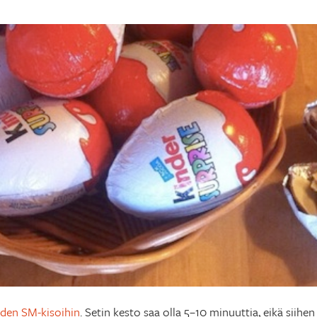
uden SM-kisoihin
. Setin kesto saa olla 5–10 minuuttia, eikä sii