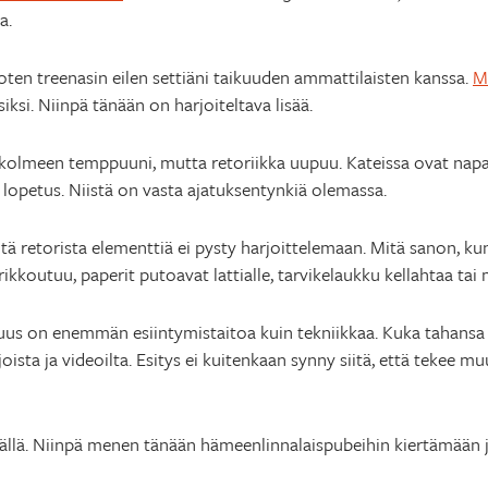
a.
 joten treenasin eilen settiäni taikuuden ammattilaisten kanssa.
M
ksi. Niinpä tänään on harjoiteltava lisää.
t kolmeen temppuuni, mutta retoriikka uupuu. Kateissa ovat napak
 lopetus. Niistä on vasta ajatuksentynkiä olemassa.
ntä retorista elementtiä ei pysty harjoittelemaan. Mitä sanon, k
rikkoutuu, paperit putoavat lattialle, tarvikelaukku kellahtaa t
ikuus on enemmän esiintymistaitoa kuin tekniikkaa. Kuka tahans
oista ja videoilta. Esitys ei kuitenkaan synny siitä, että tekee m
ällä. Niinpä menen tänään hämeenlinnalaispubeihin kiertämään j