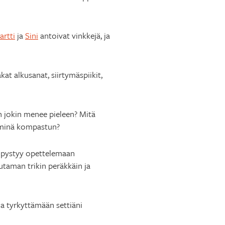
artti
ja
Sini
antoivat vinkkejä, ja
at alkusanat, siirtymäspiikit,
un jokin menee pieleen? Mitä
ai minä kompastun?
a pystyy opettelemaan
uutaman trikin peräkkäin ja
a tyrkyttämään settiäni