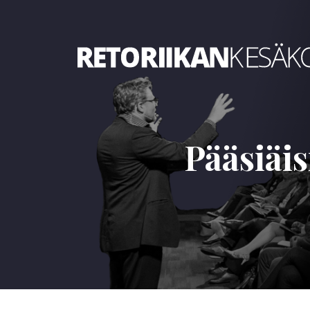
Retoriikan kesäkoulu 2022
Pääsiäi