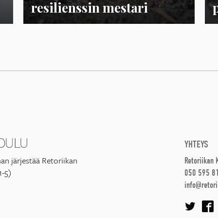
resilienssin mestari
YHTEYS
an järjestää Retoriikan
Retoriikan
1-5)
050 595 8
info@retori