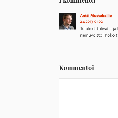
1 kommentti
Antti Mustakallio
2.4.2013 01.02
Tulokset tulivat – j
riemuvoitto! Koko ta
Kommentoi