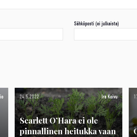
Sähköposti (ei julkaista)
io
24.5.2022
Ira Koivu
1
Scarlett O’Hara ei ole
pinnallinen heitukka vaan