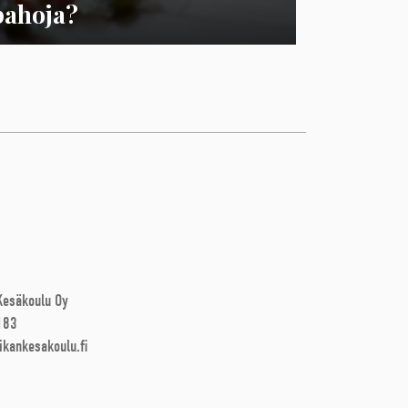
pahoja?
 Kesäkoulu Oy
183
ikankesakoulu.fi