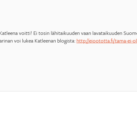
a Katleena voitti! Ei tosin lähitaikuuden vaan lavataikuuden Su
rinan voi lukea Katleenan blogista:
http://eioototta.fi/tama-ei-ole