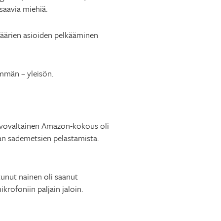
saavia miehiä.
 Väärien asioiden pelkääminen
eimmän – yleisön.
arvovaltainen Amazon-kokous oli
an sademetsien pelastamista.
unut nainen oli saanut
ikrofoniin paljain jaloin.