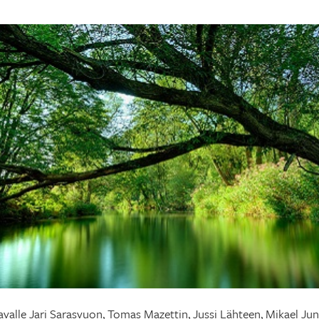
avalle Jari Sarasvuon, Tomas Mazettin, Jussi Lähteen, Mikael Jun