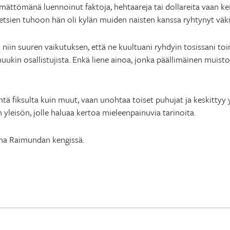
ttömänä luennoinut faktoja, hehtaareja tai dollareita vaan ker
etsien tuhoon hän oli kylän muiden naisten kanssa ryhtynyt väk
niin suuren vaikutuksen, että ne kuultuani ryhdyin tosissani to
uukin osallistujista. Enkä liene ainoa, jonka päällimäinen muist
htä fiksulta kuin muut, vaan unohtaa toiset puhujat ja keskittyy 
yleisön, jolle haluaa kertoa mieleenpainuvia tarinoita.
na Raimundan kengissä.