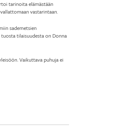
toi tarinoita elämästään
ivallattomaan vastarintaan.
imiin sademetsien
o tuosta tilaisuudesta on Donna
yleisöön. Vaikuttava puhuja ei