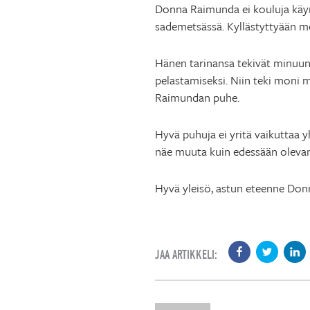
Donna Raimunda ei kouluja käymä
sademetsässä. Kyllästyttyään m
Hänen tarinansa tekivät minuun 
pelastamiseksi. Niin teki moni m
Raimundan puhe.
Hyvä puhuja ei yritä vaikuttaa y
näe muuta kuin edessään olevan 
Hyvä yleisö, astun eteenne Don
JAA ARTIKKELI: