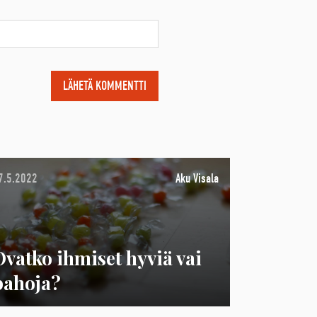
7.5.2022
Aku Visala
Ovatko ihmiset hyviä vai
pahoja?