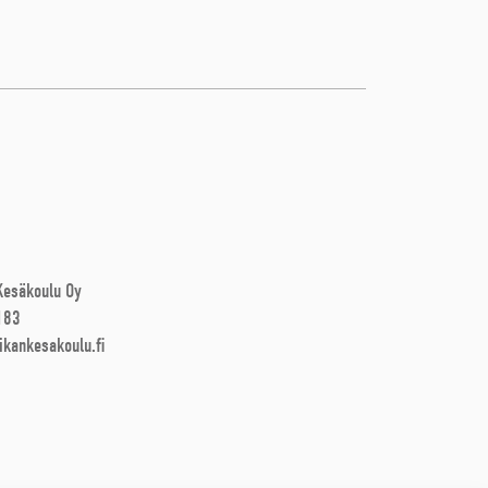
 Kesäkoulu Oy
183
ikankesakoulu.fi