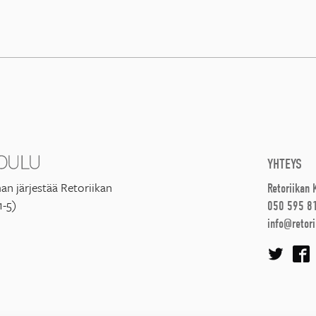
YHTEYS
an järjestää Retoriikan
Retoriikan
1-5)
050 595 8
info@retori