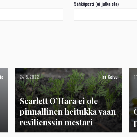
Sähköposti (ei julkaista)
io
24.5.2022
Ira Koivu
1
Scarlett O’Hara ei ole
pinnallinen heitukka vaan
resilienssin mestari