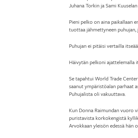
Juhana Torkin ja Sami Kuuselan 
Pieni pelko on aina paikallaan e
tuottaa jähmettyneen puhujan, 
Puhujan ei pitäisi vertailla itse
Häivytän pelkoni ajattelemalla 
Se tapahtui World Trade Centeri
saanut ympäristöalan parhaat a
Puhujalista oli vakuuttava.
Kun Donna Raimundan vuoro viim
puristavista korkokengistä kyllik
Arvokkaan yleisön edessä hän ol