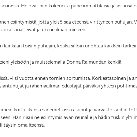
seurassa. He ovat niin kokeneita puheammattilaisia ja asiansa o
nnen esiintymistä, jotta yleisö saa eteensä virittyneen puhujan.
jonka sanat eivät jää kenenkään mieleen.
ään lainkaan toisiin puhujiin, koska silloin unohtaa kaikkein tärk
itseni yleisöön ja muistelemalla Donna Raimundan kenkiä.
ssä, viisi vuotta ennen tornien sortumista. Korkeatasoinen ja 
siantuntijat ja rahamaailman edustajat päiväksi yhteen pohtima
ein koitti, ikänsä sademetsässä asunut ja varvastossuihin tott
seen. Hän riisui ne esiintymislavan reunalle ja hädin tuskin ylti m
i täysin oma itsensä.