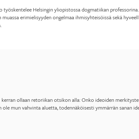
io työskentelee Helsingin yliopistossa dogmatiikan professorin
n muassa erimielisyyden ongelmaa ihmisyhteisöissä sekä hyveel
.
 kerran ollaan retoriikan otsikon alla: Onko ideoiden merkitysten
n ole mun vahvinta aluetta, todennäköisesti ymmärrän sanan ide