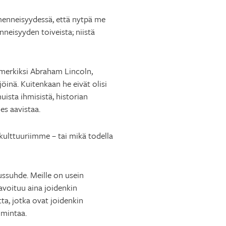
 menneisyydessä, että nytpä me
eisyyden toiveista; niistä
imerkiksi Abraham Lincoln,
öinä. Kuitenkaan he eivät olisi
ista ihmisistä, historian
es aavistaa.
kulttuuriimme – tai mikä todella
ussuhde. Meille on usein
navoituu aina joidenkin
tta, jotka ovat joidenkin
oimintaa.