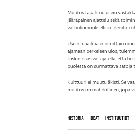
Muutos tapahtuu usein vastakkai
jääräpäinen ajattelu sekä toimin
vallankumouksellisia ideoita ko
Usein maailma ei nimittäin muu
ajamaan perkeleen ulos, tulemme
tuskin osasivat ajatella, että h
puolesta on surmattava satoja t
Kulttuuri ei muutu äkisti. Se va
muutos on mahdollinen, jopa v
HISTORIA
IDEAT
INSTITUUTIOT