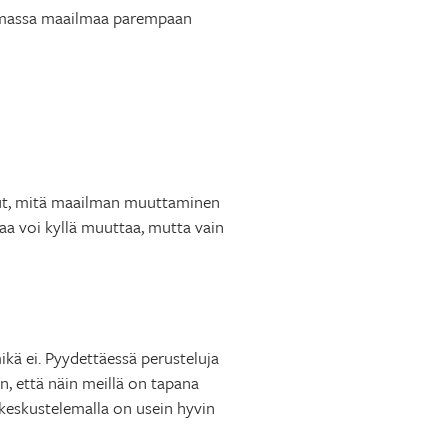
ttamassa maailmaa parempaan
ut, mitä maailman muuttaminen
aa voi kyllä muuttaa, mutta vain
ikä ei. Pyydettäessä perusteluja
en, että näin meillä on tapana
ä keskustelemalla on usein hyvin