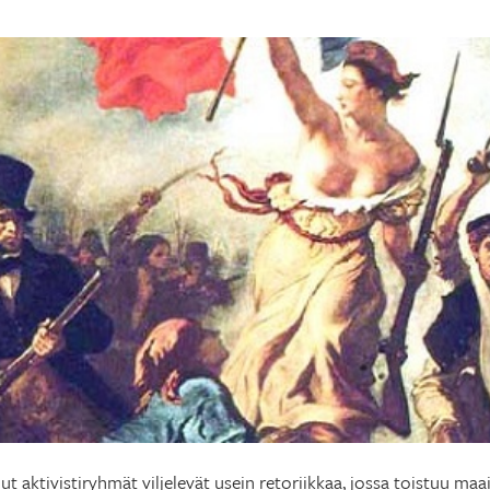
muut aktivistiryhmät viljelevät usein retoriikkaa, jossa toistuu m