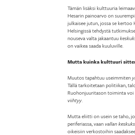
Tämän lisäksi kulttuuria leimaava
Hesarin painoarvo on suurempi 
julkaisee jutun, jossa se kert
Helsingissä tehdystä tutkimuks
nouseva valta jakaantuu
keskuks
on vaikea saada kuuluville.
Mutta kuinka kulttuuri sitt
Muutos tapahtuu useimmiten
y
Tällä tarkoitetaan politiikan, t
Ruohonjuuritason toiminta voi 
viihtyy
.
Mutta eliitti on usein se taho, j
periferiassa, vaan
vallan keskuk
oikeisiin verkostoihin saadaks