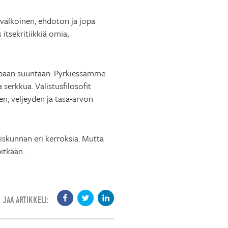
avalkoinen, ehdoton ja jopa
itsekritiikkiä omia,
mpaan suuntaan. Pyrkiessämme
serkkua. Valistusfilosofit
en, veljeyden ja tasa-arvon
teiskunnan eri kerroksia. Mutta
itkään.
JAA ARTIKKELI: