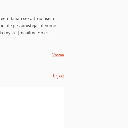
teen. Tähän sekoittuu usein
mme ole pessimistejä, olemme
näkemystä (maailma on ei-
Vastaa
Ohjeet