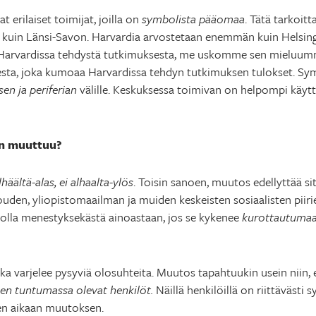
t erilaiset toimijat, joilla on
symbolista pääomaa
. Tätä tarkoitt
kuin Länsi-Savon. Harvardia arvostetaan enemmän kuin Helsingi
oo Harvardissa tehdystä tutkimuksesta, me uskomme sen mieluum
esta, joka kumoaa Harvardissa tehdyn tutkimuksen tulokset. Sym
en ja periferian
välille. Keskuksessa toimivan on helpompi käyttä
en muuttuu?
lhäältä-alas, ei alhaalta-ylös
. Toisin sanoen, muutos edellyttää sitä,
alouden, yliopistomaailman ja muiden keskeisten sosiaalisten piir
olla menestyksekästä ainoastaan, jos se kykenee
kurottautumaan,
oka varjelee pysyviä olosuhteita. Muutos tapahtuukin usein niin, et
sen tuntumassa olevat henkilöt.
Näillä henkilöillä on riittävästi
een aikaan muutoksen.