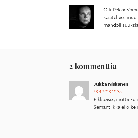
Olli-Pekka Vain
käsitelleet muu
mahdollisuuksia
2 kommenttia
Jukka Niskanen
23.4.2013 10.35
Pikkuasia, mutta kun
Semantiikka ei oikei