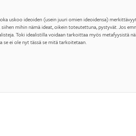
, joka uskoo ideoiden (usein juuri omien ideoidensa) merkittävyy
 siihen mihin nämä ideat, oikein toteutettuna, pystyvät. Jos e
listeja. Toki idealistilla voidaan tarkoittaa myös metafyysistä 
 se ei ole nyt tässä se mitä tarkoitetaan.