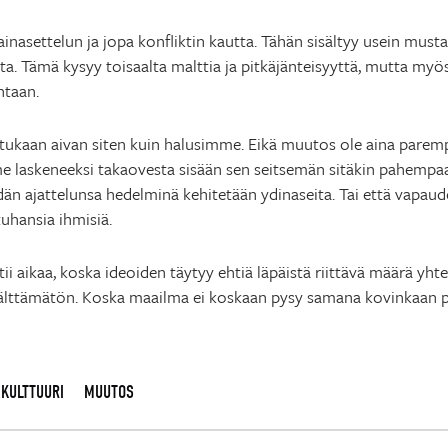
nasettelun ja jopa konfliktin kautta. Tähän sisältyy usein must
ta. Tämä kysyy toisaalta malttia ja pitkäjänteisyyttä, mutta myös 
htaan.
tukaan aivan siten kuin halusimme. Eikä muutos ole aina pare
 laskeneeksi takaovesta sisään sen seitsemän sitäkin pahempaa 
eidän ajattelunsa hedelminä kehitetään ydinaseita. Tai että vapaud
uhansia ihmisiä.
atii aikaa, koska ideoiden täytyy ehtiä läpäistä riittävä määrä yh
älttämätön. Koska maailma ei koskaan pysy samana kovinkaan p
KULTTUURI
MUUTOS