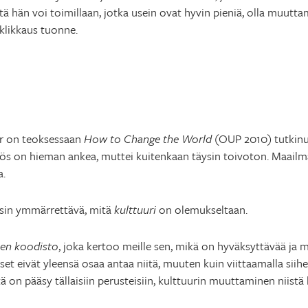
tä hän voi toimillaan, jotka usein ovat hyvin pieniä, olla muu
 klikkaus tuonne.
r on teoksessaan
How to Change the World
(OUP 2010) tutkin
äätös on hieman ankea, muttei kuitenkaan täysin toivoton. Maailm
a.
sin ymmärrettävä, mitä
kulttuuri
on olemukseltaan.
inen koodisto
, joka kertoo meille sen, mikä on hyväksyttävää ja m
set eivät yleensä osaa antaa niitä, muuten kuin viittaamalla siih
ä on pääsy tällaisiin perusteisiin, kulttuurin muuttaminen niist