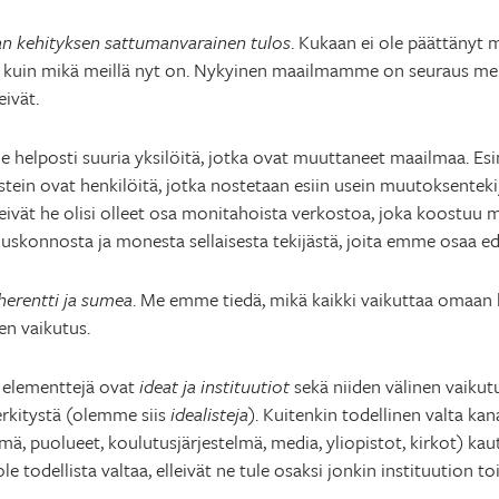
an kehityksen sattumanvarainen tulos
. Kukaan ei ole päättänyt
 kuin mikä meillä nyt on. Nykyinen maailmamme on seuraus menn
eivät.
me helposti suuria yksilöitä, jotka ovat muuttaneet maailmaa. Es
stein ovat henkilöitä, jotka nostetaan esiin usein muutoksentekij
ivät he olisi olleet osa monitahoista verkostoa, joka koostuu mu
a, uskonnosta ja monesta sellaisesta tekijästä, joita emme osaa ed
erentti ja sumea
. Me emme tiedä, mikä kaikki vaikuttaa omaan 
en vaikutus.
 elementtejä ovat
ideat ja instituutiot
sekä niiden välinen vaikut
erkitystä (olemme siis
idealisteja
). Kuitenkin todellinen valta ka
mä, puolueet, koulutusjärjestelmä, media, yliopistot, kirkot) kau
ole todellista valtaa, elleivät ne tule osaksi jonkin instituution t