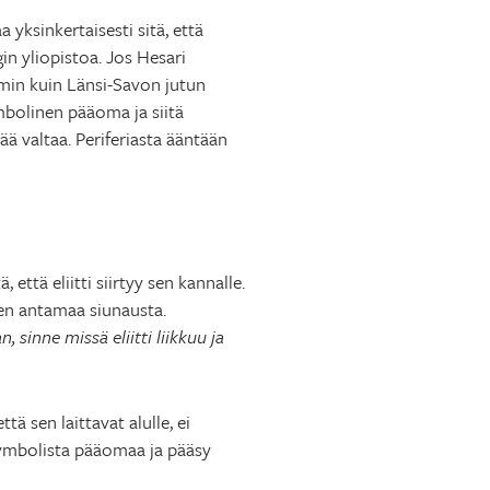
aa yksinkertaisesti sitä, että
n yliopistoa. Jos Hesari
min kuin Länsi-Savon jutun
bolinen pääoma ja siitä
ä valtaa. Periferiasta ääntään
 että eliitti siirtyy sen kannalle.
ien antamaa siunausta.
 sinne missä eliitti liikkuu ja
tä sen laittavat alulle, ei
 symbolista pääomaa ja pääsy