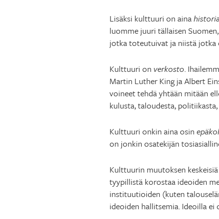
Lisäksi kulttuuri on aina
histori
luomme juuri tällaisen Suomen,
jotka toteutuivat ja niistä jotka 
Kulttuuri on
verkosto
. Ihailem
Martin Luther King ja Albert Ein
voineet tehdä yhtään mitään elle
kulusta, taloudesta, politiikast
Kulttuuri onkin aina osin
epäkoh
on jonkin osatekijän tosiasiallin
Kulttuurin muutoksen keskeisiä
tyypillistä korostaa ideoiden m
instituutioiden (kuten talouselä
ideoiden hallitsemia. Ideoilla ei 