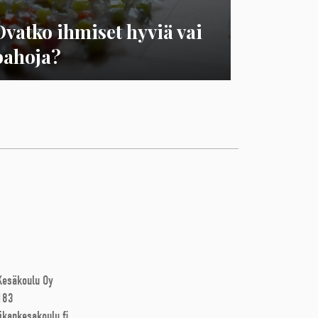
Ovatko ihmiset hyviä vai
pahoja?
 Kesäkoulu Oy
183
ikankesakoulu.fi