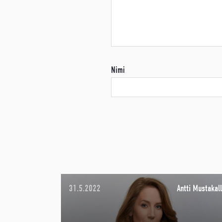
Nimi
31.5.2022
Antti Mustakall