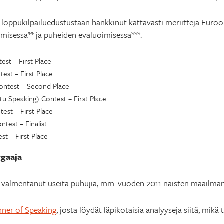
 loppukilpailuedustustaan hankkinut kattavasti meriittejä Euro
isessa** ja puheiden evaluoimisessa***.
st – First Place
st – First Place
ontest – Second Place
u Speaking) Contest – First Place
st – First Place
test – Finalist
st – First Place
ggaaja
on valmentanut useita puhujia, mm. vuoden 2011 naisten maailm
ner of Speaking
, josta löydät läpikotaisia analyyseja siitä, mik