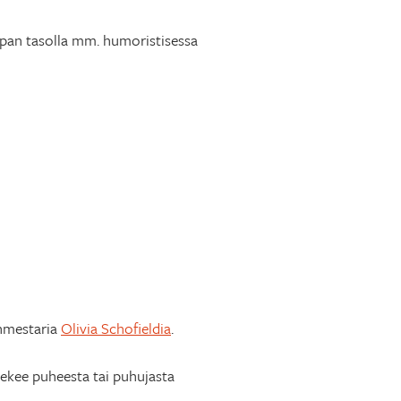
opan tasolla mm. humoristisessa
anmestaria
Olivia Schofieldia
.
ä tekee puheesta tai puhujasta