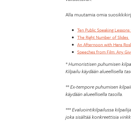
Alla muutamia omia suosikkikirj
Ten Public Speaking Lessons
The Right Number of Slides
An Afternoon with Hans Ros
Speeches from Film: Any Gi
* Humoristisen puhumisen kilpai
Kilpailu käydään alueellisella tas
** Ex-tempore puhumisen kilpailu
käydään alueellisella tasolla.
*** Evaluointikilpailussa kilpai
joka sisältää konkreettisia vinkk