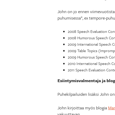
John on jo ennen viimevuotista
puhumisessa*, ex tempore-puhum
2008 Speech Evaluation Conte
2008 Humorous Speech Conte
2009 International Speech C
2009 Table Topics (Imprompt
2009 Humorous Speech Conte
2010 International Speech Con
2011 Speech Evaluation Conte
Esiintymisvalmentaja ja blo
Puhekilpailuiden lisäksi John 
John kirjoittaa myös blogia
Man
vakuuttavan.