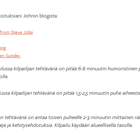
oituksiani Johnin blogista:
 from Steve Jobs
ling
ven Sunday
lussa kilpailijan tehtävänä on pitää 6-8 minuutin humoristinen 
olla.
ssa kilpailijan tehtävänä on pitää 1,5-2,5 minuutin puhe aiheesta,
lijan tehtävänä on antaa toisen puheelle 2-3 minuutin mittainen ra
ejä ja kehitysehdotuksia. Kilpailu käydään alueellisella tasolla.