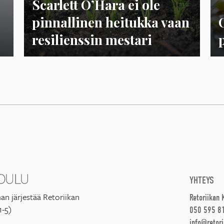
Scarlett O’Hara ei ole
pinnallinen heitukka vaan
resilienssin mestari
YHTEYS
an järjestää Retoriikan
Retoriikan
1-5)
050 595 8
info@retori