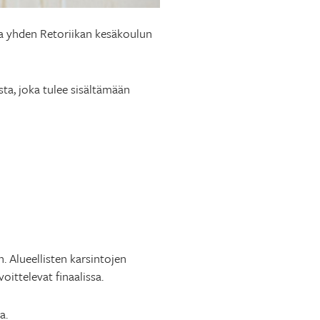
ja yhden Retoriikan kesäkoulun
ta, joka tulee sisältämään
. Alueellisten karsintojen
ittelevat finaalissa.
a.