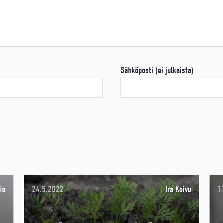
Sähköposti (ei julkaista)
io
24.5.2022
Ira Koivu
1