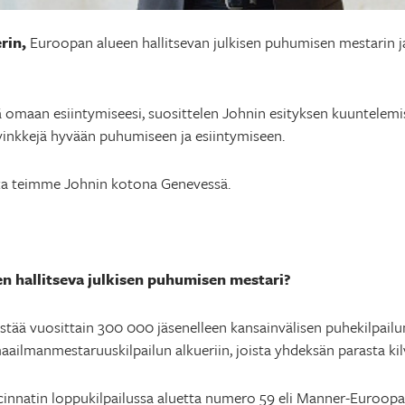
rin,
Euroopan alueen hallitsevan julkisen puhumisen mestarin 
 omaan esiintymiseesi, suosittelen Johnin esityksen kuuntelemis
vinkkejä hyvään puhumiseen ja esiintymiseen.
onka teimme Johnin kotona Genevessä.
 hallitseva julkisen puhumisen mestari?
estää vuosittain 300 000 jäsenelleen kansainvälisen puhekilpailun
ailmanmestaruuskilpailun alkueriin, joista yhdeksän parasta kilvo
cinnatin loppukilpailussa aluetta numero 59 eli Manner-Euroopa