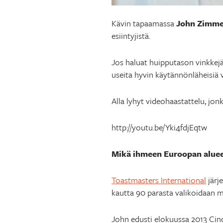
Kävin tapaamassa
John Zimme
esiintyjistä.
Jos haluat huipputason vinkkejä
useita hyvin käytännönläheisiä 
Alla lyhyt videohaastattelu, j
http://youtu.be/Yki4fdjEqtw
Mikä ihmeen Euroopan alueen
Toastmasters International
järj
kautta 90 parasta valikoidaan ma
John edusti elokuussa 2013 Cin