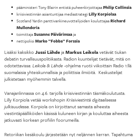
pääministeri Tony Blairin entistä puheenkirjoittajaa
Philip Collinsia
kriisiviestinnän asiantuntijaa mediastrategi
Lilly Korpiolaa
Scotland Yardin panttivankineuvottelijoiden kouluttajaa
Richard
Mullenderia
toimittaja
Susanne Päivärintaa
ja
nettipoliisi
Marko ”Fobba” Forssia
Lisäksi kaksikko
Jussi Lähde
ja
Markus Leikola
vetävät tiukan
debatin turvallisuuspolitiikasta. Radion kuuntelijat tietävät, mitä on
odotettavissa:
Leikola & Lähde
-ohjelma ruotii viikoittain Radio 1:llä
suomalaisia yhteiskunnallisia ja poliittisia ilmiöitä. Keskustelijat
julkistetaan myöhemmin talvella.
Vanajanlinnassa on 4.6. tarjolla kriisiviestinnän täsmäkoulutusta.
Lilly Korpiola vetää workshopin
Kriisiviestintä digitaalisessa
julkisuudessa
. Korpiola on kirjoittanut samasta aiheesta
viestintäpäälliköiden käsissä kuluneen kirjan ja kouluttaa aiheesta
jatkuvasti korkean profiilin foorumeilla.
Retoriikan kesäkoulu järjestetään nyt neljännen kerran. Tapahtuma