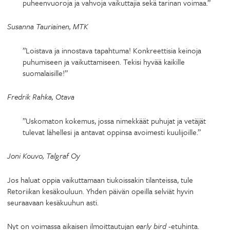
puheenvuoroja ja vahvoja vaikuttajia sekä tarinan voimaa.”
Susanna Tauriainen, MTK
”Loistava ja innostava tapahtuma! Konkreettisia keinoja
puhumiseen ja vaikuttamiseen. Tekisi hyvää kaikille
suomalaisille!”
Fredrik Rahka, Otava
”Uskomaton kokemus, jossa nimekkäät puhujat ja vetäjät
tulevat lähellesi ja antavat oppinsa avoimesti kuulijoille.”
Joni Kouvo, Talgraf Oy
Jos haluat oppia vaikuttamaan tiukoissakin tilanteissa, tule
Retoriikan kesäkouluun. Yhden päivän opeilla selviät hyvin
seuraavaan kesäkuuhun asti.
Nyt on voimassa aikaisen ilmoittautujan
early bird
-etuhinta.