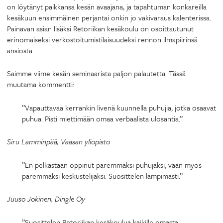
on löytänyt paikkansa kesän avaajana, ja tapahtuman konkareilla
kesäkuun ensimmäinen perjantai onkin jo vakivaraus kalenterissa.
Painavan asian lisäksi Retoriikan kesäkoulu on osoittautunut
erinomaiseksi verkostoitumistilaisuudeksi rennon ilmapiirinsä
ansiosta.
Saimme viime kesän seminaarista paljon palautetta. Tässä
muutama kommentti:
”Vapauttavaa kerrankin livenä kuunnella puhujia, jotka osaavat
puhua. Pisti miettimään omaa verbaalista ulosantia.”
Siru Lamminpää, Vaasan yliopisto
”En pelkästään oppinut paremmaksi puhujaksi, vaan myös
paremmaksi keskustelijaksi. Suosittelen lämpimästi.”
Juuso Jokinen, Dingle Oy
”Suosittelen Retoriikan kesäkoulua kaikille omasta