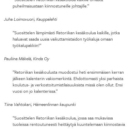
puheilmaisustaan kiinnostuneille johtajille.”
Juha Loimovuori, Kauppalehti
”Suosittelen lämpimästi Retoriikan kesäkoulua kaikille, jotka
haluavat saada uusia vaikuttamistaidon työkaluja omaan
työkalupakkiin!”
Pauliina Mäkelä, Kinda Oy
”Retoriikan kesäkoulusta muodostui heti ensimmäisen kerran
jälkeen kalenterin vakiomerkintä. Ehdottomasti yksi parhaista
koulutus- ja verkostoitumistilaisuuksista missä olen ollut. Ensi
vuosi on jo kalenterissa.”
Tiina Vahtokari, Hämeenlinnan kaupunki
”Suosittelen Retoriikan kesäkoulua, jossa saa mukavissa
tuoleissa rentoutuneesti heittäytyä kuuntelemaan kiinnostavia