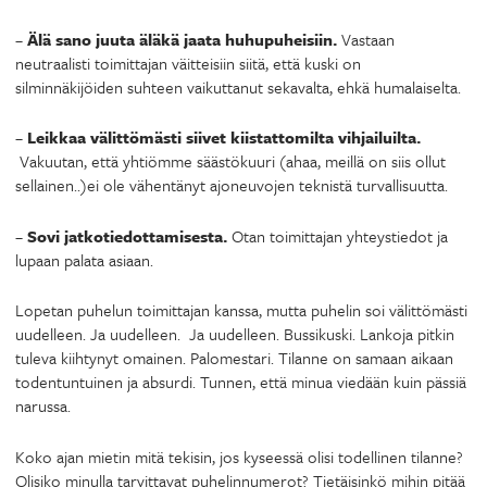
–
Älä sano juuta äläkä jaata huhupuheisiin.
Vastaan
neutraalisti toimittajan väitteisiin siitä, että kuski on
silminnäkijöiden suhteen vaikuttanut sekavalta, ehkä humalaiselta.
–
Leikkaa välittömästi siivet kiistattomilta vihjailuilta.
Vakuutan, että yhtiömme säästökuuri (ahaa, meillä on siis ollut
sellainen..)ei ole vähentänyt ajoneuvojen teknistä turvallisuutta.
–
Sovi jatkotiedottamisesta.
Otan toimittajan yhteystiedot ja
lupaan palata asiaan.
Lopetan puhelun toimittajan kanssa, mutta puhelin soi välittömästi
uudelleen. Ja uudelleen. Ja uudelleen. Bussikuski. Lankoja pitkin
tuleva kiihtynyt omainen. Palomestari. Tilanne on samaan aikaan
todentuntuinen ja absurdi. Tunnen, että minua viedään kuin pässiä
narussa.
Koko ajan mietin mitä tekisin, jos kyseessä olisi todellinen tilanne?
Olisiko minulla tarvittavat puhelinnumerot? Tietäisinkö mihin pitää