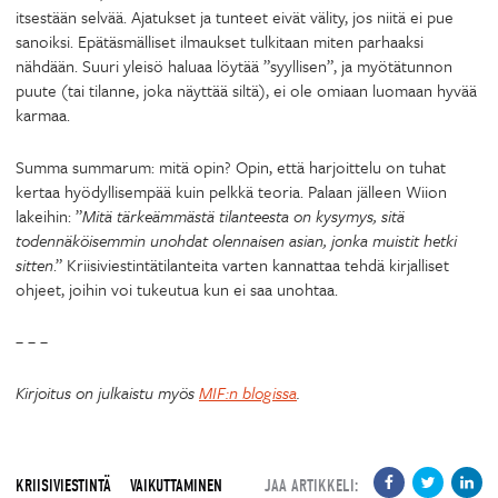
itsestään selvää. Ajatukset ja tunteet eivät välity, jos niitä ei pue
sanoiksi. Epätäsmälliset ilmaukset tulkitaan miten parhaaksi
nähdään. Suuri yleisö haluaa löytää ”syyllisen”, ja myötätunnon
puute (tai tilanne, joka näyttää siltä), ei ole omiaan luomaan hyvää
karmaa.
Summa summarum: mitä opin? Opin, että harjoittelu on tuhat
kertaa hyödyllisempää kuin pelkkä teoria. Palaan jälleen Wiion
lakeihin: ”
Mitä tärkeämmästä tilanteesta on kysymys, sitä
todennäköisemmin unohdat olennaisen asian, jonka muistit hetki
sitten
.” Kriisiviestintätilanteita varten kannattaa tehdä kirjalliset
ohjeet, joihin voi tukeutua kun ei saa unohtaa.
– – –
Kirjoitus on julkaistu myös
MIF:n blogissa
.
KRIISIVIESTINTÄ
VAIKUTTAMINEN
JAA ARTIKKELI: