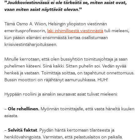
”
Joukkoviestinnässä ei ole tärkeätä se, miten asiat ovat,
vaan miten asiat näyttävät olevan
.”
Tämä Osmo A. Wiion, Helsingin yliopiston viestinnän
emeritusprofessorin,
laki inhimillisestä viestinnästä
tuli mieleeni,
kun pääsin elämäni ensimmäistä kertaa osallistumaan
kriisiviestintäharjoitukseen.
Minulle kerrotaan, että olen bussiyhtiön toimitusjohtaja ja saan
puhelimen käteeni. Siinä kaikki. Sitten puhelin soi. Vedän syvää
henkeä ja vastaan. Toimittaja soittaa, on tapahtunut onnettomuus.
Bussin moottori on räjähtänyt aamuruuhkassa. HUH!
Hyppään rooliini ja ainakin seuraavat asiat tulivat mieleeni:
–
Ole rehellinen.
Myönnän toimittajalle, että vasta häneltä kuulen
asiasta.
–
Selvitä faktat
. Pyydän häntä kertomaan tilanteesta ja
henkilövahingoista. Varmistan, että pelastuslaitos on paikalla.