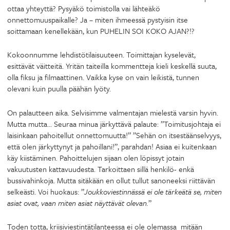
ottaa yhteyttä? Pysyäkö toimistolla vai lähteäkö
onnettomuuspaikalle? Ja – miten ihmeessä pystyisin itse
soittamaan kenellekään, kun PUHELIN SOI KOKO AJAN?!?
Kokoonnumme lehdistötilaisuuteen. Toimittajan kyselevät,
esittävät väitteitä. Yritän taiteilla kommentteja kieli keskellä suuta,
olla fiksu ja filmaattinen. Vaikka kyse on vain leikistä, tunnen
olevani kuin puulla päähän lyöty.
On palautteen aika. Selvisimme valmentajan mielestä varsin hyvin.
Mutta mutta… Seuraa minua järkyttävä palaute: ”Toimitusjohtaja ei
laisinkaan pahoitellut onnettomuutta!” ”Sehän on itsestäänselvyys,
että olen järkyttynyt ja pahoillani!”, parahdan! Asiaa ei kuitenkaan
käy kiistäminen. Pahoittelujen sijaan olen löpissyt jotain
vakuutusten kattavuudesta. Tarkoittaen sillä henkilö- enkä
bussivahinkoja. Mutta sitäkään en ollut tullut sanoneeksi riittävän
selkeästi. Voi huokaus: ”
Joukkoviestinnässä ei ole tärkeätä se, miten
asiat ovat, vaan miten asiat näyttävät olevan.
”
Toden totta, kriisiviestintätilanteessa ei ole olemassa mitään