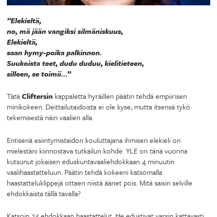
”Elekieltä,
no, mä jään vangiksi silmäniskuus,
Elekieltä,
saan hymy-poika palkinnon.
Suukoista teet, dudu duduu, kielitieteen,
silleen, se toimii…”
Tätä
Cliftersin
kappaletta hyräillen päätin tehdä empiirisen
minikokeen. Deittailutaidoista ei ole kyse, mutta itsensä tykö
tekemisestä näin vaalien alla.
Entisenä esiintymistaidon kouluttajana ihmisen elekieli on
mielestäni kiinnostava tutkailun kohde. YLE on tänä vuonna
kutsunut jokaisen eduskuntavaaliehdokkaan 4 minuutin
vaalihaastatteluun. Päätin tehdä kokeeni katsomalla
haastatteluklippejä ottaen niistä äänet pois. Mitä saisin selville
ehdokkaista tällä tavalla?
Katsoin 24 ehdokkaan haastattelut. He edustivat varsin kattavasti