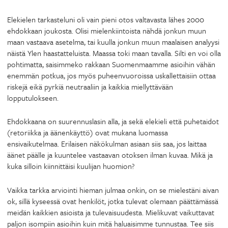
Elekielen tarkasteluni oli vain pieni otos valtavasta lähes 2000
ehdokkaan joukosta. Olisi mielenkiintoista nähdä jonkun muun
maan vastaava asetelma, tai kuulla jonkun muun maalaisen analyysi
näistä Ylen haastatteluista. Maassa toki maan tavalla. Silti en voi olla
pohtimatta, saisimmeko rakkaan Suomenmaamme asioihin vähän
enemmän potkua, jos myös puheenvuoroissa uskallettaisiin ottaa
riskejä eikä pyrkiä neutraaliin ja kaikkia miellyttävään
lopputulokseen.
Ehdokkaana on suurennuslasin alla, ja sekä elekieli että puhetaidot
(retoriikka ja äänenkäyttö) ovat mukana luomassa
ensivaikutelmaa. Erilaisen näkökulman asiaan siis saa, jos laittaa
äänet päälle ja kuuntelee vastaavan otoksen ilman kuvaa. Mikä ja
kuka silloin kiinnittäisi kuulijan huomion?
Vaikka tarkka arviointi hieman julmaa onkin, on se mielestäni aivan
ok, sillä kyseessä ovat henkilöt, jotka tulevat olemaan päättämässä
meidän kaikkien asioista ja tulevaisuudesta. Mielikuvat vaikuttavat
paljon isompiin asioihin kuin mitä haluaisimme tunnustaa. Tee siis