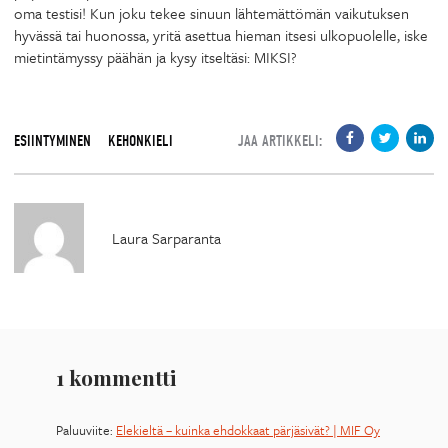
oma testisi! Kun joku tekee sinuun lähtemättömän vaikutuksen
hyvässä tai huonossa, yritä asettua hieman itsesi ulkopuolelle, iske
mietintämyssy päähän ja kysy itseltäsi: MIKSI?
ESIINTYMINEN
KEHONKIELI
JAA ARTIKKELI:
Laura Sarparanta
1 kommentti
Paluuviite:
Elekieltä – kuinka ehdokkaat pärjäsivät? | MIF Oy