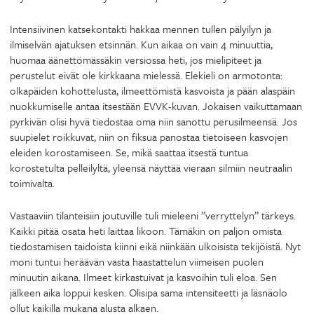
Intensiivinen katsekontakti hakkaa mennen tullen pälyilyn ja
ilmiselvän ajatuksen etsinnän. Kun aikaa on vain 4 minuuttia,
huomaa äänettömässäkin versiossa heti, jos mielipiteet ja
perustelut eivät ole kirkkaana mielessä. Elekieli on armotonta:
olkapäiden kohottelusta, ilmeettömistä kasvoista ja pään alaspäin
nuokkumiselle antaa itsestään EVVK-kuvan. Jokaisen vaikuttamaan
pyrkivän olisi hyvä tiedostaa oma niin sanottu perusilmeensä. Jos
suupielet roikkuvat, niin on fiksua panostaa tietoiseen kasvojen
eleiden korostamiseen. Se, mikä saattaa itsestä tuntua
korostetulta pelleilyltä, yleensä näyttää vieraan silmiin neutraalin
toimivalta.
Vastaaviin tilanteisiin joutuville tuli mieleeni ”verryttelyn” tärkeys.
Kaikki pitää osata heti laittaa likoon. Tämäkin on paljon omista
tiedostamisen taidoista kiinni eikä niinkään ulkoisista tekijöistä. Nyt
moni tuntui heräävän vasta haastattelun viimeisen puolen
minuutin aikana. Ilmeet kirkastuivat ja kasvoihin tuli eloa. Sen
jälkeen aika loppui kesken. Olisipa sama intensiteetti ja läsnäolo
ollut kaikilla mukana alusta alkaen.