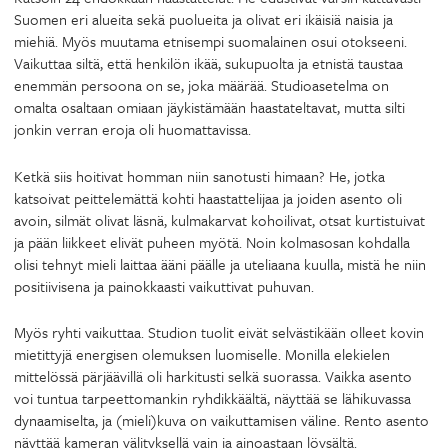
Suomen eri alueita sekä puolueita ja olivat eri ikäisiä naisia ja
miehiä. Myös muutama etnisempi suomalainen osui otokseeni.
Vaikuttaa siltä, että henkilön ikää, sukupuolta ja etnistä taustaa
enemmän persoona on se, joka määrää. Studioasetelma on
omalta osaltaan omiaan jäykistämään haastateltavat, mutta silti
jonkin verran eroja oli huomattavissa.
Ketkä siis hoitivat homman niin sanotusti himaan? He, jotka
katsoivat peittelemättä kohti haastattelijaa ja joiden asento oli
avoin, silmät olivat läsnä, kulmakarvat kohoilivat, otsat kurtistuivat
ja pään liikkeet elivät puheen myötä. Noin kolmasosan kohdalla
olisi tehnyt mieli laittaa ääni päälle ja uteliaana kuulla, mistä he niin
positiivisena ja painokkaasti vaikuttivat puhuvan.
Myös ryhti vaikuttaa. Studion tuolit eivät selvästikään olleet kovin
mietittyjä energisen olemuksen luomiselle. Monilla elekielen
mittelössä pärjäävillä oli harkitusti selkä suorassa. Vaikka asento
voi tuntua tarpeettomankin ryhdikkäältä, näyttää se lähikuvassa
dynaamiselta, ja (mieli)kuva on vaikuttamisen väline. Rento asento
näyttää kameran välityksellä vain ja ainoastaan löysältä.