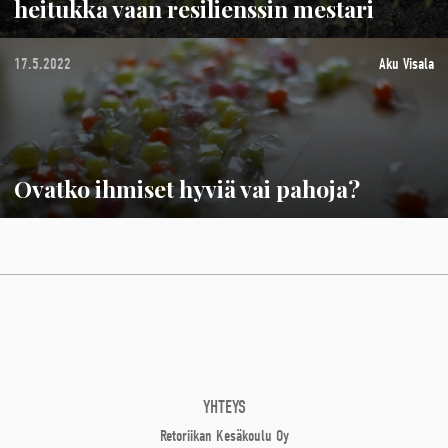
heitukka vaan resilienssin mestari
17.5.2022
Aku Visala
Ovatko ihmiset hyviä vai pahoja?
YHTEYS
Retoriikan Kesäkoulu Oy