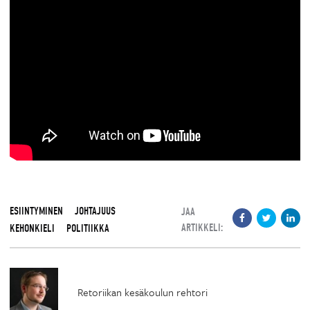
ESIINTYMINEN
JOHTAJUUS
JAA
ARTIKKELI:
KEHONKIELI
POLITIIKKA
Retoriikan kesäkoulun rehtori