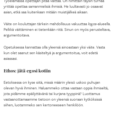
Työelämässä opettajan pitää väittää. On nimittäin täysin turhaa
yrittää opettaa samanmielisiä ihmisiä. He luultavasti jo osaavat
asian, etkä saa kuitenkaan mitään muistijälkeä aikaan.
Väite on kouluttajan tärkein mahdollisuus vakuuttaa
logos
-alueella.
Pelkkä väittäminen ei tietenkään riitä. Sinun on myös perusteltava,
argumentoitava.
Opetuksessa kannattaa olla yleensä ainoastaan yksi väite. Vasta
kun olet saanut sen käsiteltyä ja argumentoitua, voit edetä
asiassasi.
Ethos: jätä egosi kotiin
Eetoksessa on kyse siitä, missä määrin yleisö uskoo puhujan
olevan hyvä ihminen. Haluammeko ottaa vastaan oppia ihmiseltä,
jota pidämme epäilyttävänä tai kurjana tyyppinä? Luottamus
vastaanottamaamme tietoon on yleensä suoraan kytköksissä
siihen, luotammeko sen kertoneeseen henkilöön.