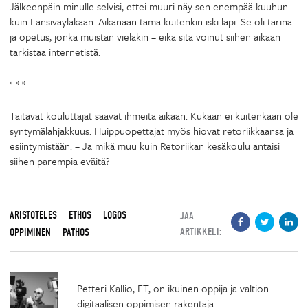
Jälkeenpäin minulle selvisi, ettei muuri näy sen enempää kuuhun
kuin Länsiväyläkään. Aikanaan tämä kuitenkin iski läpi. Se oli tarina
ja opetus, jonka muistan vieläkin – eikä sitä voinut siihen aikaan
tarkistaa internetistä.
* * *
Taitavat kouluttajat saavat ihmeitä aikaan. Kukaan ei kuitenkaan ole
syntymälahjakkuus. Huippuopettajat myös hiovat retoriikkaansa ja
esiintymistään. – Ja mikä muu kuin Retoriikan kesäkoulu antaisi
siihen parempia eväitä?
ARISTOTELES
ETHOS
LOGOS
JAA
ARTIKKELI:
OPPIMINEN
PATHOS
Petteri Kallio, FT, on ikuinen oppija ja valtion
digitaalisen oppimisen rakentaja.