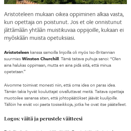
Aristoteleen mukaan oikea oppiminen alkaa vasta,
kun opettaja on poistunut. Jos et ole onnistunut
jättämään yhtään muistikuvaa oppijoille, kukaan ei
myöskään muista opetuksiasi.
Aristoteleen
kanssa samoilla linjoilla oli myös Iso-Britannian
suurmies
Winston Churchill
. Tämä taitava puhuja sanoi: “Olen
aina halukas oppimaan, mutta en aina pidä siitä, että minua
opetetaan.”
Aivomme toimivat monesti niin, että oma idea on paras idea.
Tämän takia hyvät kouluttajat oivalluttavat meitä. Taitava opettaja
muotoilee sanansa siten, että johtopäätökset jäävät kuulijoille.
Tällöin he eivät voi paeta tosiseikkoja, jotka he ovat itse päätelleet.
Logos: väitä ja perustele väitteesi