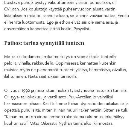
Loistava puhuja pystyy vakuuttamaan yleisön puheellaan, ei
CV:llaan. Jos kouluttaja käyttää puheenvuoron alusta vartin
listatakseen mitä on saanut aikaan, se lähinnä vaivaannuttaa. Egoilu
ei herätä luottamusta. Ego ja ethos eivät siis ole sama asia, ja
ensimmäinen kannattaa jättää kotiin. Pysyvästi.
Pathos: tarina synnyttää tunteen
Me kaikki tiedämme, mikä merkitys on voimakkailla tunteilla:
pelolla, vihalla, rakkaudella. Oppimisessa kannattaa kuitenkin
muistaa myös ne pienemmät tunteet: yllätys, hämmästys, oivallus,
ilahtuminen. Näitä saat aikaan tarinoilla.
Oli vuosi 1992 ja minä istuin hiukan tylsistyneenä historian tunnilla.
Oli syys- tai lokakuu, ja vettä satoi Puu-Anttilan jo valmiiksi
harmaaseen pihaan. Käsittelimme Kiinan dynastioiden aikakausia ja
opettaja puhui siitä, miten Kiinan muuri rakennettiin. Sitten se tuli:
“Kiinan muuri on ainoa ihmisen rakentama rakennus, joka näkyy
kuuhun asti”. Mitä? Oikeasti? Nythän tämä alkoi kiinnostaa.