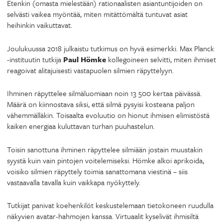
Etenkin (omasta mielestään) rationaalisten asiantuntijoiden on
selvästi vaikea myöntää, miten mitättömältä tuntuvat asiat
heihinkin vaikuttavat.
Joulukuussa 2018 julkaistu tutkimus on hyvä esimerkki. Max Planck
-instituutin tutkija
Paul Hömke
kollegoineen selvitti, miten ihmiset
reagoivat alitajuisesti vastapuolen silmien räpyttelyyn.
Ihminen räpyttelee silmäluomiaan noin 13 500 kertaa päivässä.
Määrä on kiinnostava siksi, että silmä pysyisi kosteana paljon
vähemmälläkin. Toisaalta evoluutio on hionut ihmisen elimistöstä
kaiken energiaa kuluttavan turhan puuhastelun.
Toisin sanottuna ihminen räpyttelee silmiään jostain muustakin
syystä kuin vain pintojen voitelemiseksi. Hömke alkoi aprikoida,
voisiko silmien räpyttely toimia sanattomana viestinä – siis
vastaavalla tavalla kuin vaikkapa nyökyttely.
Tutkijat panivat koehenkilöt keskustelemaan tietokoneen ruudulla
näkyvien avatar-hahmojen kanssa. Virtuaalit kyselivät ihmisiltä