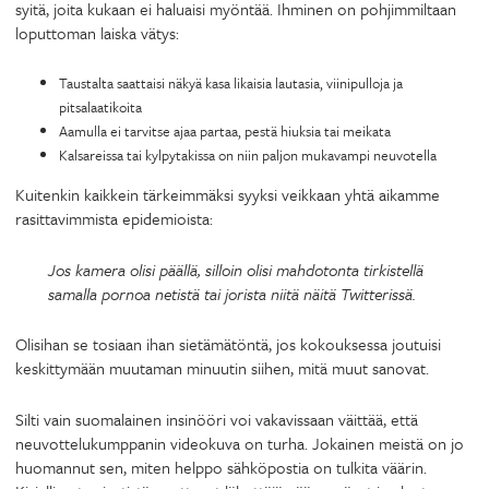
syitä, joita kukaan ei haluaisi myöntää. Ihminen on pohjimmiltaan
loputtoman laiska vätys:
Taustalta saattaisi näkyä kasa likaisia lautasia, viinipulloja ja
pitsalaatikoita
Aamulla ei tarvitse ajaa partaa, pestä hiuksia tai meikata
Kalsareissa tai kylpytakissa on niin paljon mukavampi neuvotella
Kuitenkin kaikkein tärkeimmäksi syyksi veikkaan yhtä aikamme
rasittavimmista epidemioista:
Jos kamera olisi päällä, silloin olisi mahdotonta tirkistellä
samalla pornoa netistä tai jorista niitä näitä Twitterissä.
Olisihan se tosiaan ihan sietämätöntä, jos kokouksessa joutuisi
keskittymään muutaman minuutin siihen, mitä muut sanovat.
Silti vain suomalainen insinööri voi vakavissaan väittää, että
neuvottelukumppanin videokuva on turha. Jokainen meistä on jo
huomannut sen, miten helppo sähköpostia on tulkita väärin.