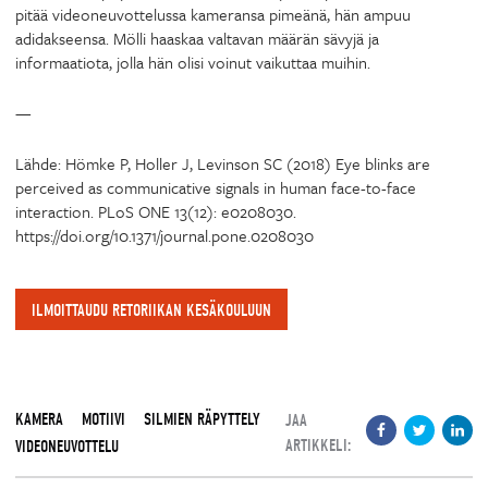
pitää videoneuvottelussa kameransa pimeänä, hän ampuu
adidakseensa. Mölli haaskaa valtavan määrän sävyjä ja
informaatiota, jolla hän olisi voinut vaikuttaa muihin.
—
Lähde: Hömke P, Holler J, Levinson SC (2018) Eye blinks are
perceived as communicative signals in human face-to-face
interaction. PLoS ONE 13(12): e0208030.
https://doi.org/10.1371/journal.pone.0208030
ILMOITTAUDU RETORIIKAN KESÄKOULUUN
KAMERA
MOTIIVI
SILMIEN RÄPYTTELY
JAA
ARTIKKELI:
VIDEONEUVOTTELU