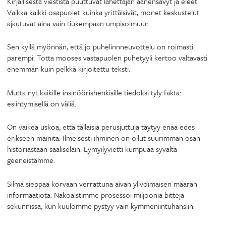
Kirjallisesta viestistä puuttuvat lähettäjän äänensävyt ja eleet.
Vaikka kaikki osapuolet kuinka yrittäisivät, monet keskustelut
ajautuvat aina vain tiukempaan umpisolmuun.
Sen kyllä myönnän, että jo puhelinnneuvottelu on roimasti
parempi. Totta mooses vastapuolen puhetyyli kertoo valtavasti
enemmän kuin pelkkä kirjoitettu teksti.
Mutta nyt kaikille insinöörishenkisille tiedoksi tyly fakta:
esiintymisellä on väliä.
On vaikea uskoa, että tällaisia perusjuttuja täytyy enää edes
erikseen mainita. Ilmeisesti ihminen on ollut suurimman osan
historiastaan saaliseläin. Lymyilyvietti kumpuaa syvältä
geeneistämme.
Silmä sieppaa korvaan verrattuna aivan ylivoimaisen määrän
informaatiota. Näköaistimme prosessoi miljoonia bittejä
sekunnissa, kun kuulomme pystyy vain kymmeniintuhansiin.