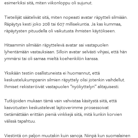
esimerkiksi sitä, miten viikonloppu oli sujunut.
Tieteilijät säätelivät sitä, miten nopeasti avatar räpytteli silmiään.
Räpäytys kesti joko 208 tai 607 millisekuntia. Ja kas kummaa,
räpäytysten pituudella oli vaikutusta ihmisten käytökseen.
Hitaammin silmiään räpyttelevä avatar sai vastapuolen
lyhentämään vastauksiaan. Silloin avatar selvästi vihjasi, että hän
ymmärsi tai oli samaa mieltä koehenkilön kanssa.
Yksikään testiin osallistuneista ei huomannut, että
keskustelukumppanin silmien räpyttely olisi jotenkin vaihdellut.
Ihmiset rekisteröivät vastapuolen ”nyökyttelyn” alitajuisesti.
Tutkijoiden mukaan tämä vain vahvistaa käsitystä siitä, että
kasvotusten keskustelevat lajitoverimme prosessoivat
tietämättään erittäin pieniä vinkkejä siitä, mitä kunkin korvien
välissä tapahtuu.
Viestintä on paljon muutakin kuin sanoja. Niinpä kun suomalainen