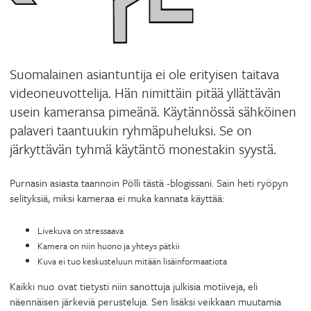
Suomalainen asiantuntija ei ole erityisen taitava
videoneuvottelija. Hän nimittäin pitää yllättävän
usein kameransa pimeänä. Käytännössä sähköinen
palaveri taantuukin ryhmäpuheluksi. Se on
järkyttävän tyhmä käytäntö monestakin syystä.
Purnasin asiasta taannoin Pölli tästä -blogissani. Sain heti ryöpyn
selityksiä, miksi kameraa ei muka kannata käyttää:
Livekuva on stressaava
Kamera on niin huono ja yhteys pätkii
Kuva ei tuo keskusteluun mitään lisäinformaatiota
Kaikki nuo ovat tietysti niin sanottuja julkisia motiiveja, eli
näennäisen järkeviä perusteluja. Sen lisäksi veikkaan muutamia