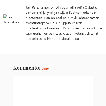
Jari Parantainen on DI vuosimallia 1989 Oulusta,
bisneskirjailija, yksinyrittäjä ja Suomen kokenein
tuotteistaja. Hän on osallistunut yli kahteensataan
asiantuntijapalvelun ja huipputekniikan
tuotteistushankkeeseen. Parantainen on suosittu ja
suorapuheinen esiintyjä, joka on vetänyt yli tuhat
tuotteistus- ja hinnoittelukoulutusta.
Kommentoi
Ohjeet