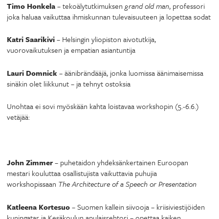
Timo Honkela
– tekoälytutkimuksen
grand old man
, professori
joka haluaa vaikuttaa ihmiskunnan tulevaisuuteen ja lopettaa sodat
Katri Saarikivi
– Helsingin yliopiston aivotutkija,
vuorovaikutuksen ja empatian asiantuntija
Lauri Domnick
– äänibrändääjä, jonka luomissa äänimaisemissa
sinäkin olet liikkunut – ja tehnyt ostoksia
Unohtaa ei sovi myöskään kahta loistavaa workshopin (5.-6.6.)
vetäjää:
John Zimmer
– puhetaidon yhdeksänkertainen Euroopan
mestari kouluttaa osallistujista vaikuttavia puhujia
workshopissaan
The Architecture of a Speech or Presentation
Katleena Kortesuo
– Suomen kallein siivooja – kriisiviestijöiden
kuningatar ja Kesäkoulun apulaisrehtori – opettaa kaiken