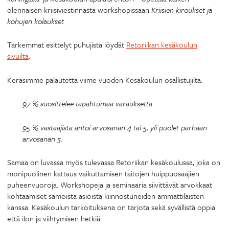
olennaisen kriisiviestinnästä workshopissaan
Kriisien kiroukset ja
kohujen kolaukset
Tarkemmat esittelyt puhujista löydät
Retoriikan kesäkoulun
sivuilta
.
Keräsimme palautetta viime vuoden Kesäkoulun osallistujilta.
97 % suosittelee tapahtumaa varauksetta.
95 % vastaajista antoi arvosanan 4 tai 5, yli puolet parhaan
arvosanan 5.
Samaa on luvassa myös tulevassa Retoriikan kesäkoulussa, joka on
monipuolinen kattaus vaikuttamisen taitojen huippuosaajien
puheenvuoroja. Workshopeja ja seminaaria siivittävät arvokkaat
kohtaamiset samoista asioista kiinnostuneiden ammattilaisten
kanssa. Kesäkoulun tarkoituksena on tarjota sekä syvällistä oppia
että ilon ja viihtymisen hetkiä.