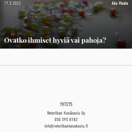
17.5.2022
Aku Visala
Ovatko ihmiset hyviä vai pahoja?
YHTEYS
Retoriikan Kesäkoulu Oy
050 595 8183
info@retoriikankesakoulu.fi