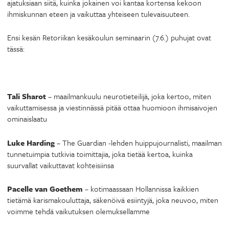
ajatuksiaan siitä, kuinka jokainen voi kantaa kortensa kekoon
ihmiskunnan eteen ja vaikuttaa yhteiseen tulevaisuuteen.
Ensi kesän Retoriikan kesäkoulun seminaarin (7.6.) puhujat ovat
tässä:
Tali Sharot
– maailmankuulu neurotieteilijä, joka kertoo, miten
vaikuttamisessa ja viestinnässä pitää ottaa huomioon ihmisaivojen
ominaislaatu
Luke Harding
– The Guardian -lehden huippujournalisti, maailman
tunnetuimpia tutkivia toimittajia, joka tietää kertoa, kuinka
suurvallat vaikuttavat kohteisiinsa
Pacelle van Goethem
– kotimaassaan Hollannissa kaikkien
tietämä karismakouluttaja, säkenöivä esiintyjä, joka neuvoo, miten
voimme tehdä vaikutuksen olemuksellamme