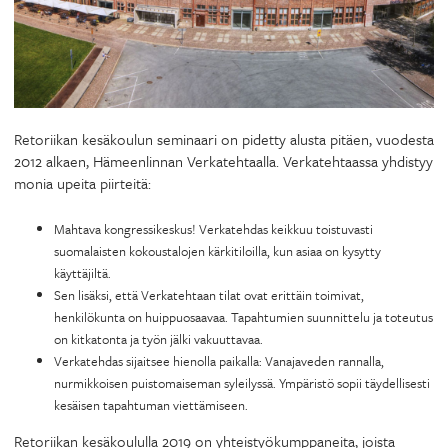
Retoriikan kesäkoulun seminaari on pidetty alusta pitäen, vuodesta
2012 alkaen, Hämeenlinnan Verkatehtaalla. Verkatehtaassa yhdistyy
monia upeita piirteitä:
Mahtava kongressikeskus! Verkatehdas keikkuu toistuvasti
suomalaisten kokoustalojen kärkitiloilla, kun asiaa on kysytty
käyttäjiltä.
Sen lisäksi, että Verkatehtaan tilat ovat erittäin toimivat,
henkilökunta on huippuosaavaa. Tapahtumien suunnittelu ja toteutus
on kitkatonta ja työn jälki vakuuttavaa.
Verkatehdas sijaitsee hienolla paikalla: Vanajaveden rannalla,
nurmikkoisen puistomaiseman syleilyssä. Ympäristö sopii täydellisesti
kesäisen tapahtuman viettämiseen.
Retoriikan kesäkoululla 2019 on yhteistyökumppaneita, joista