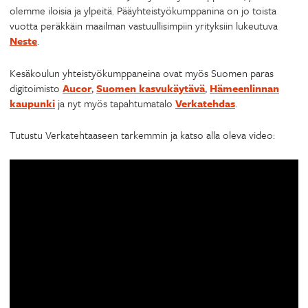
olemme iloisia ja ylpeitä. Pääyhteistyökumppanina on jo toista
vuotta peräkkäin maailman vastuullisimpiin yrityksiin lukeutuva
Neste
.
Kesäkoulun yhteistyökumppaneina ovat myös Suomen paras
digitoimisto
Aucor
,
Suomen kasvukäytävä
,
Hämeenlinnan
kaupunki
ja nyt myös tapahtumatalo
Verkatehdas
.
Tutustu Verkatehtaaseen tarkemmin ja katso alla oleva video: