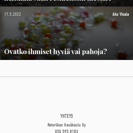
17.5.2022
Aku Visala
Ovatko ihmiset hyviä vai pahoja?
YHTEYS
Retoriikan Kesäkoulu Oy
050 595 8183