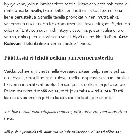
Nykyaikana, jolloin ihmiset tietoisesti tulkitsevat viestit pahimmalla
mahdollisella tavalla, tämänkaltainen luottamus kuulijaan ei aina
liene perusteltua. Samalla tavalla provokatiivinen, mutta ehkä
vähemmän riskialtis, on Kokoomuksen kuntavaalislogan: ”Sydän on
oikealla.” Erityisen suuri riski liittyy viesteihin, joista kuulija ei ole
varma, onko puhuja tosissaan vai ei. Hyvä esimerkki tästä on
Atte
Kalevan
”Helsinki ilman kommunisteja” -video.
Päätöksiä ei tehdä pelkän puheen perusteella
Vaikka puheella ja viestinnällä voi saada aikaan paljon sekä pahaa
että hyvää, retoriikan rajat tulevat melko nopeasti vastaan. Ihmiset
harvemmin vaihtavat puoluetta sen perusteella, mitä joku sanoo.
Paljon merkittävämpää on se, mitä joku tekee – tai ei tee. Tästä
kaikesta voimmekin johtaa kaksi yksinkertaista periaatetta:
Jos halveeraat vastustajaasi, tiedosta, että tämä voi voimaannuttaa
heitä.
Älä puhu ykseydestä, ellet ole valmis tekemään oikeasti töitä sen