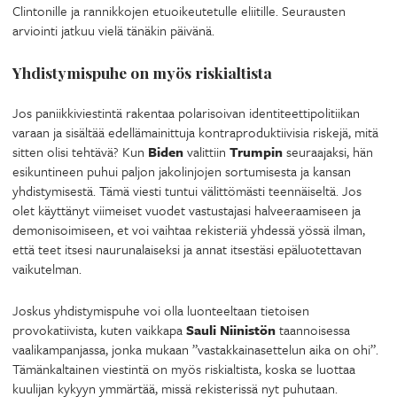
Clintonille ja rannikkojen etuoikeutetulle eliitille. Seurausten
arviointi jatkuu vielä tänäkin päivänä.
Yhdistymispuhe on myös riskialtista
Jos paniikkiviestintä rakentaa polarisoivan identiteettipolitiikan
varaan ja sisältää edellämainittuja kontraproduktiivisia riskejä, mitä
sitten olisi tehtävä? Kun
Biden
valittiin
Trumpin
seuraajaksi, hän
esikuntineen puhui paljon jakolinjojen sortumisesta ja kansan
yhdistymisestä. Tämä viesti tuntui välittömästi teennäiseltä. Jos
olet käyttänyt viimeiset vuodet vastustajasi halveeraamiseen ja
demonisoimiseen, et voi vaihtaa rekisteriä yhdessä yössä ilman,
että teet itsesi naurunalaiseksi ja annat itsestäsi epäluotettavan
vaikutelman.
Joskus yhdistymispuhe voi olla luonteeltaan tietoisen
provokatiivista, kuten vaikkapa
Sauli Niinistön
taannoisessa
vaalikampanjassa, jonka mukaan ”vastakkainasettelun aika on ohi”.
Tämänkaltainen viestintä on myös riskialtista, koska se luottaa
kuulijan kykyyn ymmärtää, missä rekisterissä nyt puhutaan.