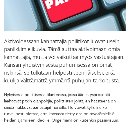
Aktivoidessaan kannattajia poliitikot luovat usein
paniikkimielikuvia. Tämä auttaa aktivoimaan omia
kannattajia, mutta voi vaikuttaa myös vastustajaan.
Kansan yhdistymisestä puhumisessa on omat
riskinsä: se tulkitaan helposti teennäiseksi, eikä
kuulija välttämättä ymmärrä puhujan tarkoitusta.
Nykyisessä poliittisessa tilanteessa, jossa äänestysprosentit
laahaavat pitkin ojanpohjia, poliittisten johtajien haasteena on
saada nukkuvat äänestäjät hereille. He voivat kyllä melko
turvallisesti olettaa, että kansasta tietty osa on myötämielisiä
heidän ajamilleen ideoille. Ongelmana on kuitenkin passiivisuus.