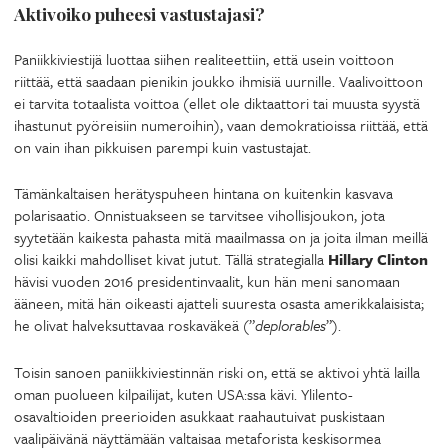
Aktivoiko puheesi vastustajasi?
Paniikkiviestijä luottaa siihen realiteettiin, että usein voittoon
riittää, että saadaan pienikin joukko ihmisiä uurnille. Vaalivoittoon
ei tarvita totaalista voittoa (ellet ole diktaattori tai muusta syystä
ihastunut pyöreisiin numeroihin), vaan demokratioissa riittää, että
on vain ihan pikkuisen parempi kuin vastustajat.
Tämänkaltaisen herätyspuheen hintana on kuitenkin kasvava
polarisaatio. Onnistuakseen se tarvitsee vihollisjoukon, jota
syytetään kaikesta pahasta mitä maailmassa on ja joita ilman meillä
olisi kaikki mahdolliset kivat jutut. Tällä strategialla
Hillary Clinton
hävisi vuoden 2016 presidentinvaalit, kun hän meni sanomaan
ääneen, mitä hän oikeasti ajatteli suuresta osasta amerikkalaisista;
he olivat halveksuttavaa roskaväkeä (”
deplorables
”).
Toisin sanoen paniikkiviestinnän riski on, että se aktivoi yhtä lailla
oman puolueen kilpailijat, kuten USA:ssa kävi. Ylilento-
osavaltioiden preerioiden asukkaat raahautuivat puskistaan
vaalipäivänä näyttämään valtaisaa metaforista keskisormea