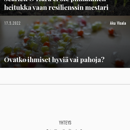
heitukka vaan resilienssin mestari
17.5.2022
Aku Visala
Ovatko ihmiset hyviä vai pahoja?
YHTEYS