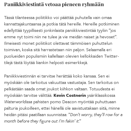
Paniikkiviestintä vetoaa pieneen ryhmään
Tässä tilanteessa poliitikko voi päättää puhutella vain omaa
kannattajakuntaansa ja potkia tätä hereille. Hereille potkiminen
edellyttää tyypillisesti jonkinlaista paniikkiviestintää tyyliin ”jos
emme nyt toimi niin ne tulee ja vie meidän naiset ja hevoset”.
Ilmeisesti monet poliitikot olettavat tämmöisen puhuttelun
toimivan, koska sitä harrastetaan niin paljon. Selaamalla eri
puolueiden populismiin kallellaan olevien kellokkaiden Twitter-
tilejä tästä löytää liiankin helposti esimerkkejä.
Paniikkiviestinnän ei tarvitse herättää koko kansaa. Sen ei
myöskään ole tarkoitus vakuuttaa vastustajia. Sen tarkoitus on
pelkästään saada omat joukot kiihkon valtaan. Totuudesta ei
myöskään tarvitse välittää.
Kevin Costnerin
ysäriklassikossa
Waterworldissa
pahisten pomo Deacon myöntää puhuttuaan
palturia joukoilleen, ettei hänellä ole aavistustakaan siitä, minne
heidän pitäisi paatillaan suunnistaa: ”
Don’t worry, they’ll row for a
month before they figure out I’m fakin’ it
.”