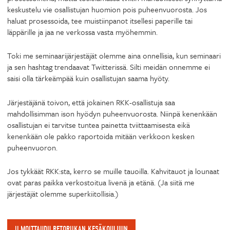
keskustelu vie osallistujan huomion pois puheenvuorosta. Jos
haluat prosessoida, tee muistiinpanot itsellesi paperille tai
läppärille ja jaa ne verkossa vasta myöhemmin.
Toki me seminaarijärjestäjät olemme aina onnellisia, kun seminaari
ja sen hashtag trendaavat Twitterissä. Silti meidän onnemme ei
saisi olla tärkeämpää kuin osallistujan saama hyöty.
Järjestäjänä toivon, että jokainen RKK-osallistuja saa
mahdollisimman ison hyödyn puheenvuorosta. Niinpä kenenkään
osallistujan ei tarvitse tuntea painetta tviittaamisesta eikä
kenenkään ole pakko raportoida mitään verkkoon kesken
puheenvuoron.
Jos tykkäät RKK:sta, kerro se muille tauoilla. Kahvitauot ja lounaat
ovat paras paikka verkostoitua livenä ja etänä. (Ja siitä me
järjestäjät olemme superkiitollisia.)
ILMOITTAUDU RETORIIKAN KESÄKOULUUN