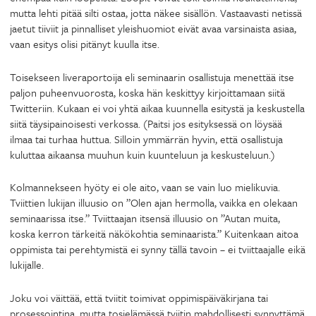
mutta lehti pitää silti ostaa, jotta näkee sisällön. Vastaavasti netissä
jaetut tiiviit ja pinnalliset yleishuomiot eivät avaa varsinaista asiaa,
vaan esitys olisi pitänyt kuulla itse.
Toisekseen liveraportoija eli seminaarin osallistuja menettää itse
paljon puheenvuorosta, koska hän keskittyy kirjoittamaan siitä
Twitteriin. Kukaan ei voi yhtä aikaa kuunnella esitystä ja keskustella
siitä täysipainoisesti verkossa. (Paitsi jos esityksessä on löysää
ilmaa tai turhaa huttua. Silloin ymmärrän hyvin, että osallistuja
kuluttaa aikaansa muuhun kuin kuunteluun ja keskusteluun.)
Kolmannekseen hyöty ei ole aito, vaan se vain luo mielikuvia.
Tviittien lukijan illuusio on ”Olen ajan hermolla, vaikka en olekaan
seminaarissa itse.” Tviittaajan itsensä illuusio on ”Autan muita,
koska kerron tärkeitä näkökohtia seminaarista.” Kuitenkaan aitoa
oppimista tai perehtymistä ei synny tällä tavoin – ei tviittaajalle eikä
lukijalle.
Joku voi väittää, että tviitit toimivat oppimispäiväkirjana tai
prosessointina, mutta tosielämässä tviitin mahdollisesti synnyttämä