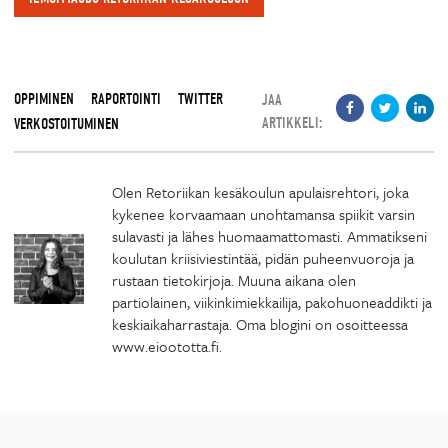
OPPIMINEN
RAPORTOINTI
TWITTER
JAA
ARTIKKELI:
VERKOSTOITUMINEN
Olen Retoriikan kesäkoulun apulaisrehtori, joka
kykenee korvaamaan unohtamansa spiikit varsin
sulavasti ja lähes huomaamattomasti. Ammatikseni
koulutan kriisiviestintää, pidän puheenvuoroja ja
rustaan tietokirjoja. Muuna aikana olen
partiolainen, viikinkimiekkailija, pakohuoneaddikti ja
keskiaikaharrastaja. Oma blogini on osoitteessa
www.eioototta.fi.