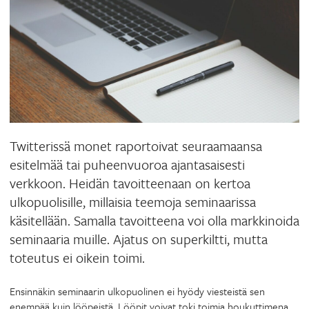
Twitterissä monet raportoivat seuraamaansa
esitelmää tai puheenvuoroa ajantasaisesti
verkkoon. Heidän tavoitteenaan on kertoa
ulkopuolisille, millaisia teemoja seminaarissa
käsitellään. Samalla tavoitteena voi olla markkinoida
seminaaria muille. Ajatus on superkiltti, mutta
toteutus ei oikein toimi.
Ensinnäkin seminaarin ulkopuolinen ei hyödy viesteistä sen
enempää kuin lööpeistä. Lööpit voivat toki toimia houkuttimena,