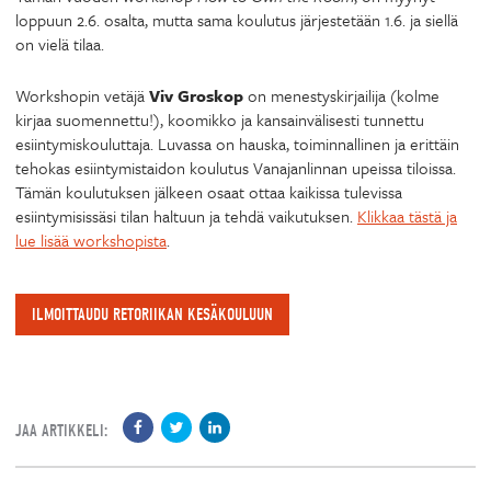
loppuun 2.6. osalta, mutta sama koulutus järjestetään 1.6. ja siellä
on vielä tilaa.
Workshopin vetäjä
Viv Groskop
on menestyskirjailija (kolme
kirjaa suomennettu!), koomikko ja kansainvälisesti tunnettu
esiintymiskouluttaja. Luvassa on hauska, toiminnallinen ja erittäin
tehokas esiintymistaidon koulutus Vanajanlinnan upeissa tiloissa.
Tämän koulutuksen jälkeen osaat ottaa kaikissa tulevissa
esiintymisissäsi tilan haltuun ja tehdä vaikutuksen.
Klikkaa tästä ja
lue lisää workshopista
.
ILMOITTAUDU RETORIIKAN KESÄKOULUUN
JAA ARTIKKELI: