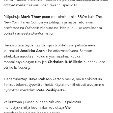
antavat meille tulevaisuuden rakennuspalikoita.
Pääpuhuja
Mark Thompson
on toiminut niin BBC:n kuin The
New York Times Companyn johtajana ja myös retoriikan
professorina Oxfordin yliopistossa. Hän puhuu kokemuksensa
pohjalta aiheesta
Disinformation
.
Hienosti tätä täydentää Venäjän trollitehtaan paljastaneen
journalisti
Jessikka Aron
aihe
informaatiosota
. Samaan
aihekokonaisuuteen kuluu myös maailmankuulun
moraalipsykologian tutkijan
Christian B. Millerin
puheenvuoro
otsikolla
Honesty
.
Tiedetoimittaja
Dave Robson
kertoo meille, miksi älykkäätkin
ihmiset tekevät typeriä virheitä. Käytännönläheisesti aivojamme
nyrjäyttää mentalisti
Pete Poskiparta
.
Vaikuttavan julkisen puheen tulevaisuus paljastuu
menestyskirjailija-koomikko-kouluttaja
Viv
Groskopin
aloituspuheenvuorossa.