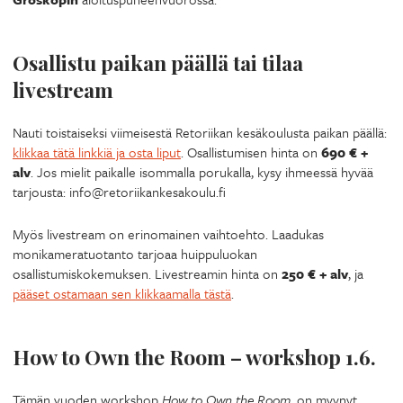
Osallistu paikan päällä tai tilaa
livestream
Nauti toistaiseksi viimeisestä Retoriikan kesäkoulusta paikan päällä:
klikkaa tätä linkkiä ja osta liput
. Osallistumisen hinta on
690 € +
alv
. Jos mielit paikalle isommalla porukalla, kysy ihmeessä hyvää
tarjousta: info@retoriikankesakoulu.fi
Myös livestream on erinomainen vaihtoehto. Laadukas
monikameratuotanto tarjoaa huippuluokan
osallistumiskokemuksen. Livestreamin hinta on
250 € + alv
, ja
pääset ostamaan sen klikkaamalla tästä
.
How to Own the Room – workshop 1.6.
Tämän vuoden workshop
How to Own the Room
, on myynyt