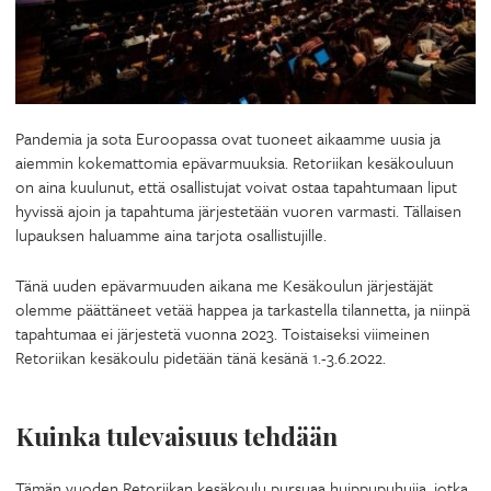
Pandemia ja sota Euroopassa ovat tuoneet aikaamme uusia ja
aiemmin kokemattomia epävarmuuksia. Retoriikan kesäkouluun
on aina kuulunut, että osallistujat voivat ostaa tapahtumaan liput
hyvissä ajoin ja tapahtuma järjestetään vuoren varmasti. Tällaisen
lupauksen haluamme aina tarjota osallistujille.
Tänä uuden epävarmuuden aikana me Kesäkoulun järjestäjät
olemme päättäneet vetää happea ja tarkastella tilannetta, ja niinpä
tapahtumaa ei järjestetä vuonna 2023. Toistaiseksi viimeinen
Retoriikan kesäkoulu pidetään tänä kesänä 1.-3.6.2022.
Kuinka tulevaisuus tehdään
Tämän vuoden Retoriikan kesäkoulu pursuaa huippupuhujia, jotka