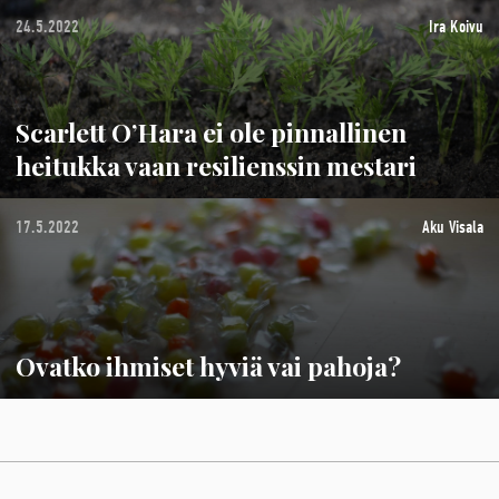
24.5.2022
Ira Koivu
Scarlett O’Hara ei ole pinnallinen
heitukka vaan resilienssin mestari
17.5.2022
Aku Visala
Ovatko ihmiset hyviä vai pahoja?