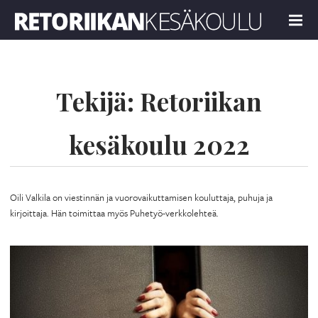
Retoriikan kesäkoulu 2022
MENU
Tekijä:
Retoriikan
kesäkoulu 2022
Oili Valkila on viestinnän ja vuorovaikuttamisen kouluttaja, puhuja ja
kirjoittaja. Hän toimittaa myös Puhetyö-verkkolehteä.