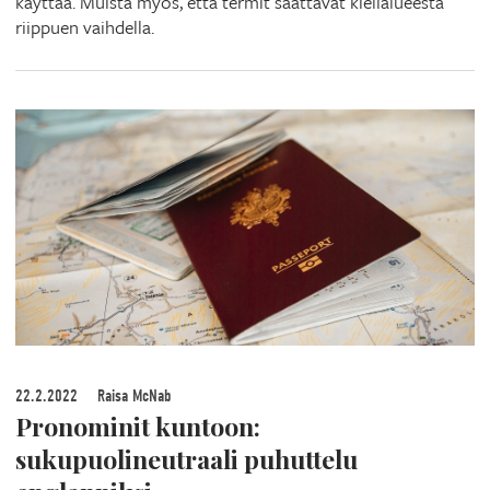
käyttää. Muista myös, että termit saattavat kielialueesta
riippuen vaihdella.
22.2.2022
Raisa McNab
Pronominit kuntoon:
sukupuolineutraali puhuttelu