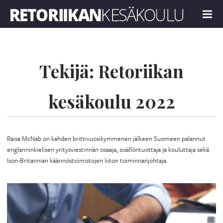
Retoriikan kesäkoulu 2022
MENU
Tekijä:
Retoriikan
kesäkoulu 2022
Raisa McNab on kahden brittivuosikymmenen jälkeen Suomeen palannut
englanninkielisen yritysviestinnän osaaja, sisällöntuottaja ja kouluttaja sekä
Ison-Britannian käännöstoimistojen liiton toiminnanjohtaja.