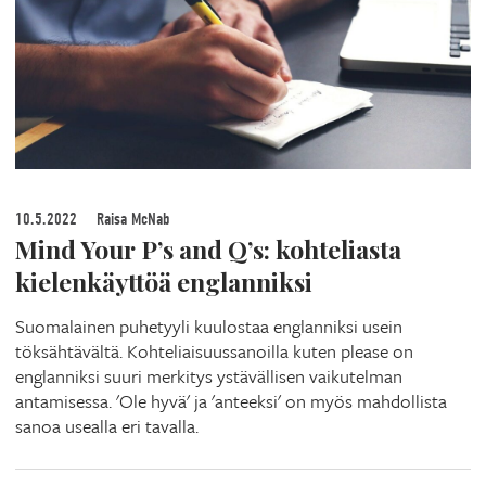
10.5.2022
Raisa McNab
Mind Your P’s and Q’s: kohteliasta
kielenkäyttöä englanniksi
Suomalainen puhetyyli kuulostaa englanniksi usein
töksähtävältä. Kohteliaisuussanoilla kuten please on
englanniksi suuri merkitys ystävällisen vaikutelman
antamisessa. 'Ole hyvä' ja 'anteeksi' on myös mahdollista
sanoa usealla eri tavalla.