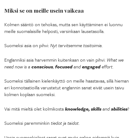
Miksi se on meille usein vaikeaa
Kolmen sääntö on tehokas, mutta sen käyttäminen ei luonnu
meille suomalaisille helposti, varsinkaan lausetasolla.
Suomeksi asia on pihvi:
Nyt tarvitsemme tositoimia
.
Englanniksi asia harvemmin kuitenkaan on vain pihvi:
What we
need now is a
conscious
,
focused
and
engaged
effort
.
Suomeksi tällainen kielenkäyttö on meille haastavaa, sillä hieman
eri konnotaatioilla varustetut englannin sanat eivät usein taivu
kolmen koplaan suomeksi.
Vai mitä mieltä olet kolmikosta
knowledge, skills
and
abilities
?
Suomeksi paremminkin
tiedot ja taidot
.
Usein suomenkieliset sanat ovat myös paljon pidempiä kuin