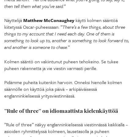
then tell them what you’ve said.
”
Näyttelijä
Matthew McConaughey
käytti kolmen sääntöä
kiitetyssä Oscar-puheessaan: ”
There’s a few things, about three
things to my account that I need each day. One of them is
something to look up to, another is something to look forward to,
and another is someone to chase.
”
Kolmen sääntö on vakiintunut puheen tehokeino. Se tukee
puheen rakennetta ja vie viestin varmasti perille.
Pidämme puheita kuitenkin harvoin. Onneksi hienolle kolmen
säännölle on käyttöä joka päivä – arkipäiväisessä
englanninkielisessä yritysviestinnässä.
”Rule of three” on idiomaattista kielenkäyttöä
”Rule of three” näkyy englanninkielisessä viestinnässä kaikkialla –
asioiden ryhmittelyssä kolmeen, lausetasolla ja puheen