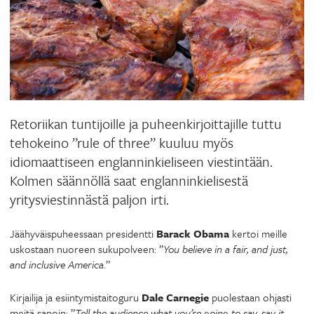
Retoriikan tuntijoille ja puheenkirjoittajille tuttu
tehokeino ”rule of three” kuuluu myös
idiomaattiseen englanninkieliseen viestintään.
Kolmen säännöllä saat englanninkielisestä
yritysviestinnästä paljon irti.
Jäähyväispuheessaan presidentti
Barack Obama
kertoi meille
uskostaan nuoreen sukupolveen: ”
You believe in a fair, and just,
and inclusive America.
”
Kirjailija ja esiintymistaitoguru
Dale Carnegie
puolestaan ohjasti
meitä sanoin: ”
Tell the audience what you’re going to say, say it,