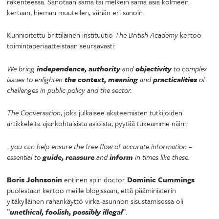
rakenteessa. Sanotaan sama tai melkein sama asia kolmeen
kertaan, hieman muutellen, vähän eri sanoin.
Kunnioitettu brittiläinen instituutio
The British Academy
kertoo
toimintaperiaatteistaan seuraavasti:
We bring
independence, authority
and
objectivity
to complex
issues to enlighten
the context, meaning
and
practicalities
of
challenges in public policy and the sector.
The Conversation
, joka julkaisee akateemisten tutkijoiden
artikkeleita ajankohtaisista asioista, pyytää tukeamme näin:
…you can help ensure the free flow of accurate information –
essential to
guide, reassure
and
inform
in times like these.
Boris Johnsonin
entinen spin doctor
Dominic Cummings
puolestaan kertoo meille blogissaan, että pääministerin
yltäkylläinen rahankäyttö virka-asunnon sisustamisessa oli
”
unethical, foolish, possibly illegal
”.