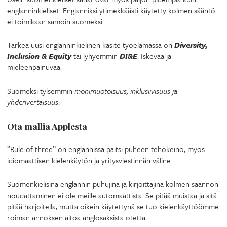
englanninkieliset. Englanniksi ytimekkäästi käytetty kolmen sääntö
ei toimikaan samoin suomeksi.
Tärkeä uusi englanninkielinen käsite työelämässä on
Diversity,
Inclusion & Equity
tai lyhyemmin
DI&E
. Iskevää ja
mieleenpainuvaa.
Suomeksi tylsemmin
monimuotoisuus, inklusiivisuus ja
yhdenvertaisuus
.
Ota mallia Applesta
”Rule of three” on englannissa paitsi puheen tehokeino, myös
idiomaattisen kielenkäytön ja yritysviestinnän väline.
Suomenkielisinä englannin puhujina ja kirjoittajina kolmen säännön
noudattaminen ei ole meille automaattista. Se pitää muistaa ja sitä
pitää harjoitella, mutta oikein käytettynä se tuo kielenkäyttöömme
roiman annoksen aitoa anglosaksista otetta.