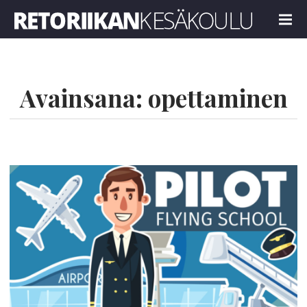
Retoriikan kesäkoulu 2022
MENU
Avainsana:
opettaminen