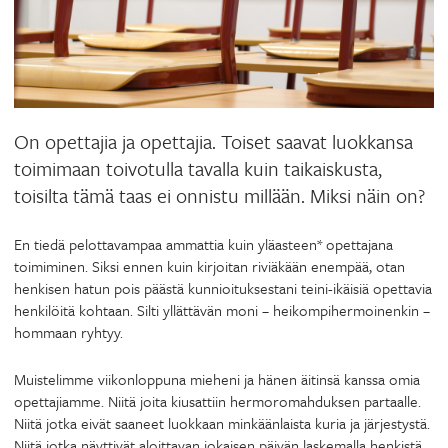
On opettajia ja opettajia. Toiset saavat luokkansa
toimimaan toivotulla tavalla kuin taikaiskusta,
toisilta tämä taas ei onnistu millään. Miksi näin on?
En tiedä pelottavampaa ammattia kuin yläasteen* opettajana
toimiminen. Siksi ennen kuin kirjoitan riviäkään enempää, otan
henkisen hatun pois päästä kunnioituksestani teini-ikäisiä opettavia
henkilöitä kohtaan. Silti yllättävän moni – heikompihermoinenkin –
hommaan ryhtyy.
Muistelimme viikonloppuna mieheni ja hänen äitinsä kanssa omia
opettajiamme. Niitä joita kiusattiin hermoromahduksen partaalle.
Niitä jotka eivät saaneet luokkaan minkäänlaista kuria ja järjestystä.
Niitä jotka näyttivät aloittavan jokaisen päivän laskemalla henkistä