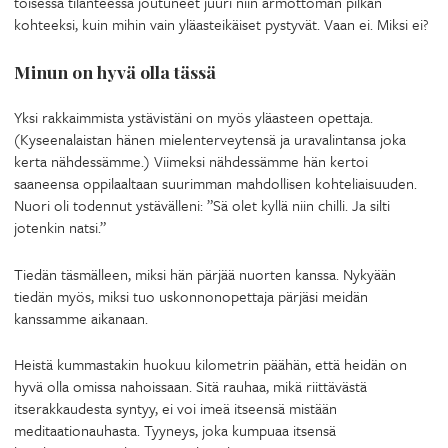
toisessa tilanteessa joutuneet juuri niin armottoman pilkan
kohteeksi, kuin mihin vain yläasteikäiset pystyvät. Vaan ei. Miksi ei?
Minun on hyvä olla tässä
Yksi rakkaimmista ystävistäni on myös yläasteen opettaja.
(Kyseenalaistan hänen mielenterveytensä ja uravalintansa joka
kerta nähdessämme.) Viimeksi nähdessämme hän kertoi
saaneensa oppilaaltaan suurimman mahdollisen kohteliaisuuden.
Nuori oli todennut ystävälleni: ”Sä olet kyllä niin chilli. Ja silti
jotenkin natsi.”
Tiedän täsmälleen, miksi hän pärjää nuorten kanssa. Nykyään
tiedän myös, miksi tuo uskonnonopettaja pärjäsi meidän
kanssamme aikanaan.
Heistä kummastakin huokuu kilometrin päähän, että heidän on
hyvä olla omissa nahoissaan. Sitä rauhaa, mikä riittävästä
itserakkaudesta syntyy, ei voi imeä itseensä mistään
meditaationauhasta. Tyyneys, joka kumpuaa itsensä