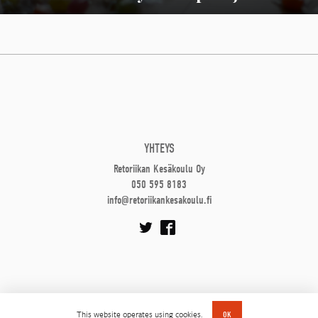
YHTEYS
Retoriikan Kesäkoulu Oy
050 595 8183
info@retoriikankesakoulu.fi
This website operates using cookies.
OK