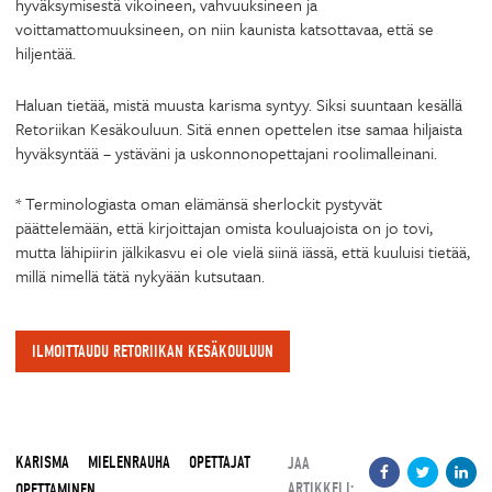
hyväksymisestä vikoineen, vahvuuksineen ja
voittamattomuuksineen, on niin kaunista katsottavaa, että se
hiljentää.
Haluan tietää, mistä muusta karisma syntyy. Siksi suuntaan kesällä
Retoriikan Kesäkouluun. Sitä ennen opettelen itse samaa hiljaista
hyväksyntää – ystäväni ja uskonnonopettajani roolimalleinani.
* Terminologiasta oman elämänsä sherlockit pystyvät
päättelemään, että kirjoittajan omista kouluajoista on jo tovi,
mutta lähipiirin jälkikasvu ei ole vielä siinä iässä, että kuuluisi tietää,
millä nimellä tätä nykyään kutsutaan.
ILMOITTAUDU RETORIIKAN KESÄKOULUUN
KARISMA
MIELENRAUHA
OPETTAJAT
JAA
ARTIKKELI:
OPETTAMINEN