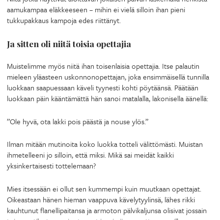
aamukampaa eläkkeeseen – mihin ei vielä silloin ihan pieni
tukkupakkaus kampoja edes riittänyt.
Ja sitten oli niitä toisia opettajia
Muistelimme myös niitä ihan toisenlaisia opettajia. Itse palautin
mieleen yläasteen uskonnonopettajan, joka ensimmäisellä tunnilla
luokkaan saapuessaan käveli tyynesti kohti pöytäänsä. Päätään
luokkaan päin kääntämättä hän sanoi matalalla, lakonisella äänellä:
”Ole hyvä, ota lakki pois päästä ja nouse ylös.”
Ilman mitään mutinoita koko luokka totteli välittömästi. Muistan
ihmetelleeni jo silloin, että miksi. Mikä sai meidät kaikki
yksinkertaisesti tottelemaan?
Mies itsessään ei ollut sen kummempi kuin muutkaan opettajat.
Oikeastaan hänen hieman vaappuva kävelytyylinsä, lähes rikki
kauhtunut flanellipaitansa ja armoton pälvikaljunsa olisivat jossain