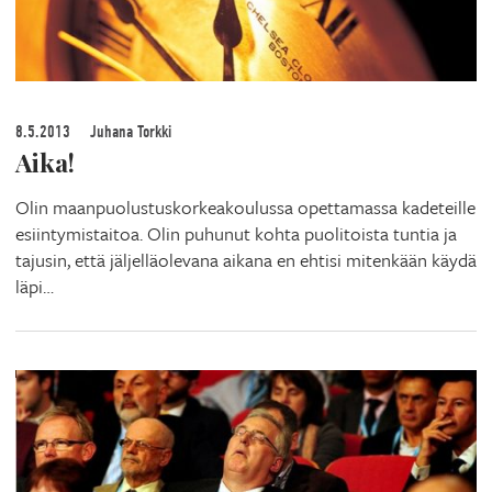
8.5.2013
Juhana Torkki
Aika!
Olin maanpuolustuskorkeakoulussa opettamassa kadeteille
esiintymistaitoa. Olin puhunut kohta puolitoista tuntia ja
tajusin, että jäljelläolevana aikana en ehtisi mitenkään käydä
läpi…