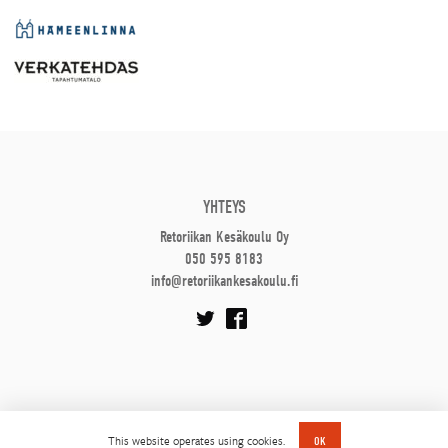
YHTEYS
Retoriikan Kesäkoulu Oy
050 595 8183
info@retoriikankesakoulu.fi
This website operates using cookies.
OK