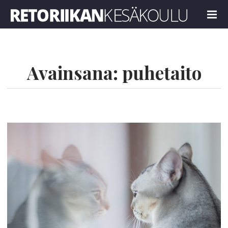
Retoriikan kesäkoulu 2022
MENU
Avainsana:
puhetaito