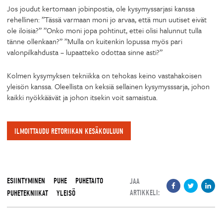
Jos joudut kertomaan jobinpostia, ole kysymyssarjasi kanssa
rehellinen: ”Tässä varmaan moni jo arvaa, että mun uutiset eivät
ole iloisia?” ”Onko moni jopa pohtinut, ettei olisi halunnut tulla
tänne ollenkaan?” ”Mulla on kuitenkin lopussa myös pari
valonpilkahdusta – lupaatteko odottaa sinne asti?”
Kolmen kysymyksen tekniikka on tehokas keino vastahakoisen
yleisön kanssa. Oleellista on keksiä sellainen kysymysssarja, johon
kaikki nyökkäävät ja johon itsekin voit samaistua.
ILMOITTAUDU RETORIIKAN KESÄKOULUUN
ESIINTYMINEN
PUHE
PUHETAITO
JAA
ARTIKKELI:
PUHETEKNIIKAT
YLEISÖ