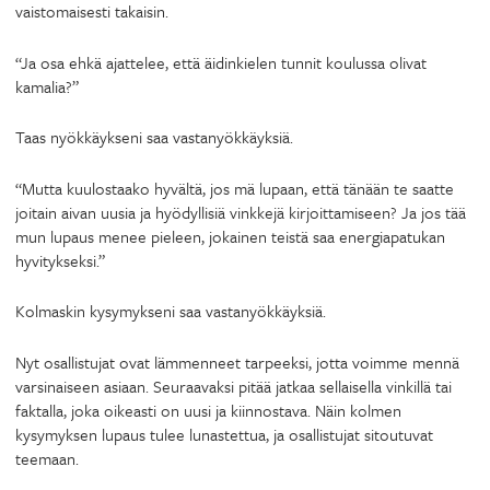
vaistomaisesti takaisin.
“Ja osa ehkä ajattelee, että äidinkielen tunnit koulussa olivat
kamalia?”
Taas nyökkäykseni saa vastanyökkäyksiä.
“Mutta kuulostaako hyvältä, jos mä lupaan, että tänään te saatte
joitain aivan uusia ja hyödyllisiä vinkkejä kirjoittamiseen? Ja jos tää
mun lupaus menee pieleen, jokainen teistä saa energiapatukan
hyvitykseksi.”
Kolmaskin kysymykseni saa vastanyökkäyksiä.
Nyt osallistujat ovat lämmenneet tarpeeksi, jotta voimme mennä
varsinaiseen asiaan. Seuraavaksi pitää jatkaa sellaisella vinkillä tai
faktalla, joka oikeasti on uusi ja kiinnostava. Näin kolmen
kysymyksen lupaus tulee lunastettua, ja osallistujat sitoutuvat
teemaan.