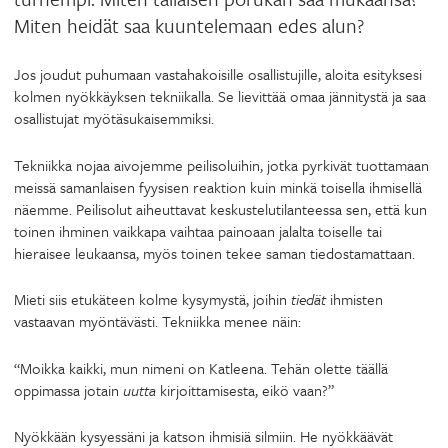
Miten heidät saa kuuntelemaan edes alun?
Jos joudut puhumaan vastahakoisille osallistujille, aloita esityksesi
kolmen nyökkäyksen tekniikalla. Se lievittää omaa jännitystä ja saa
osallistujat myötäsukaisemmiksi.
Tekniikka nojaa aivojemme peilisoluihin, jotka pyrkivät tuottamaan
meissä samanlaisen fyysisen reaktion kuin minkä toisella ihmisellä
näemme. Peilisolut aiheuttavat keskustelutilanteessa sen, että kun
toinen ihminen vaikkapa vaihtaa painoaan jalalta toiselle tai
hieraisee leukaansa, myös toinen tekee saman tiedostamattaan.
Mieti siis etukäteen kolme kysymystä, joihin
tiedät
ihmisten
vastaavan myöntävästi. Tekniikka menee näin:
“Moikka kaikki, mun nimeni on Katleena. Tehän olette täällä
oppimassa jotain
uutta
kirjoittamisesta, eikö vaan?”
Nyökkään kysyessäni ja katson ihmisiä silmiin. He nyökkäävät