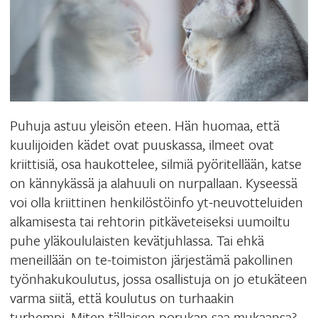
Puhuja astuu yleisön eteen. Hän huomaa, että
kuulijoiden kädet ovat puuskassa, ilmeet ovat
kriittisiä, osa haukottelee, silmiä pyöritellään, katse
on kännykässä ja alahuuli on nurpallaan.
Kyseessä
voi olla kriittinen henkilöstöinfo yt-neuvotteluiden
alkamisesta tai rehtorin pitkäveteiseksi uumoiltu
puhe yläkoululaisten kevätjuhlassa. Tai ehkä
meneillään on te-toimiston järjestämä pakollinen
työnhakukoulutus, jossa osallistuja on jo etukäteen
varma siitä, että koulutus on turhaakin
turhempi.
Miten tällaisen porukan saa mukaansa?