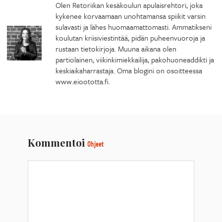
Olen Retoriikan kesäkoulun apulaisrehtori, joka
kykenee korvaamaan unohtamansa spiikit varsin
sulavasti ja lähes huomaamattomasti. Ammatikseni
koulutan kriisiviestintää, pidän puheenvuoroja ja
rustaan tietokirjoja. Muuna aikana olen
partiolainen, viikinkimiekkailija, pakohuoneaddikti ja
keskiaikaharrastaja. Oma blogini on osoitteessa
www.eioototta.fi.
Kommentoi
Ohjeet