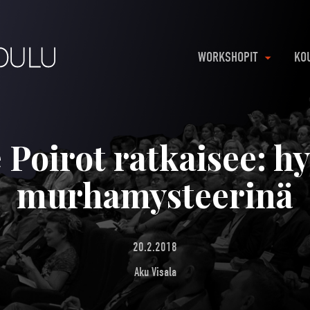
WORKSHOPIT
KO
 Poirot ratkaisee: h
murhamysteerinä
20.2.2018
Aku Visala