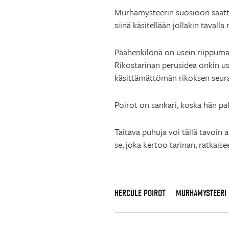
Murhamysteerin suosioon saatta
siinä käsitellään jollakin tavall
Päähenkilönä on usein riippumatt
Rikostarinan perusidea onkin us
käsittämättömän rikoksen seur
Poirot on sankari, koska hän pal
Taitava puhuja voi tällä tavoin 
se, joka kertoo tarinan, ratkaise
HERCULE POIROT
MURHAMYSTEERI