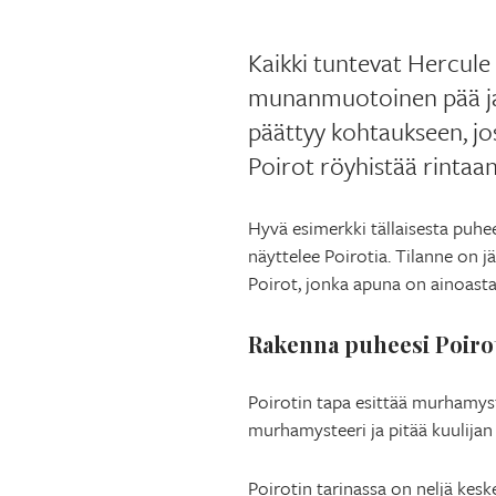
Kaikki tuntevat Hercule P
munanmuotoinen pää ja 
päättyy kohtaukseen, jos
Poirot röyhistää rintaa
Hyvä esimerkki tällaisesta puh
näyttelee Poirotia. Tilanne on jä
Poirot, jonka apuna on ainoast
Rakenna puheesi Poiro
Poirotin tapa esittää murhamys
murhamysteeri ja pitää kuulijan 
Poirotin tarinassa on neljä kesk