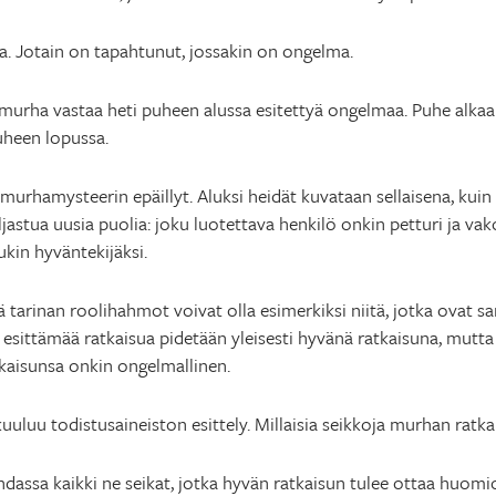
a. Jotain on tapahtunut, jossakin on ongelma.
urha vastaa heti puheen alussa esitettyä ongelmaa. Puhe alkaa si
uheen lopussa.
murhamysteerin epäillyt. Aluksi heidät kuvataan sellaisena, kuin
ljastua uusia puolia: joku luotettava henkilö onkin petturi ja vak
kin hyväntekijäksi.
arinan roolihahmot voivat olla esimerkiksi niitä, jotka ovat s
sittämää ratkaisua pidetään yleisesti hyvänä ratkaisuna, mutta n
tkaisunsa onkin ongelmallinen.
uuluu todistusaineiston esittely. Millaisia seikkoja murhan ratka
ohdassa kaikki ne seikat, jotka hyvän ratkaisun tulee ottaa hu