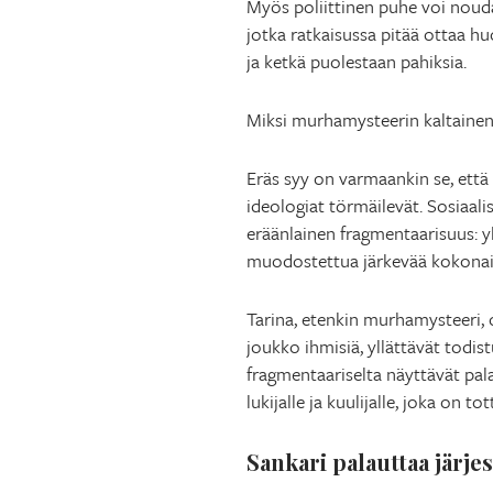
Myös poliittinen puhe voi noudat
jotka ratkaisussa pitää ottaa hu
ja ketkä puolestaan pahiksia.
Miksi murhamysteerin kaltainen 
Eräs syy on varmaankin se, ett
ideologiat törmäilevät. Sosiaal
eräänlainen fragmentaarisuus: yk
muodostettua järkevää kokonai
Tarina, etenkin murhamysteeri,
joukko ihmisiä, yllättävät todis
fragmentaariselta näyttävät pala
lukijalle ja kuulijalle, joka on
Sankari palauttaa järje