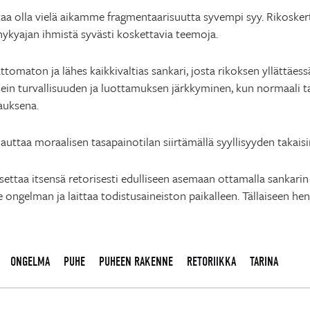
a olla vielä aikamme fragmentaarisuutta syvempi syy. Rikosker
a nykyajan ihmistä syvästi koskettavia teemoja.
omaton ja lähes kaikkivaltias sankari, josta rikoksen yllättäessä
ein turvallisuuden ja luottamuksen järkkyminen, kun normaali t
auksena.
auttaa moraalisen tasapainotilan siirtämällä syyllisyyden takais
asettaa itsensä retorisesti edulliseen asemaan ottamalla sankari
e ongelman ja laittaa todistusaineiston paikalleen. Tällaiseen hen
ONGELMA
PUHE
PUHEEN RAKENNE
RETORIIKKA
TARINA