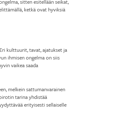
ngelma, sitten esitellään seikat,
littämällä, ketkä ovat hyviksiä
kulttuurit, tavat, ajatukset ja
uvun ihmisen ongelma on siis
 hyvin vaikea saada
heen, melkein sattumanvarainen
irotin tarina yhdistää
yttävää erityisesti sellaiselle