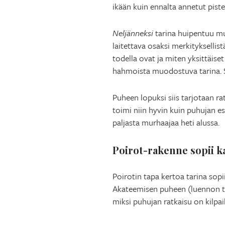
ikään kuin ennalta annetut pistee
Neljänneksi
tarina huipentuu mu
laitettava osaksi merkityksellist
todella ovat ja miten yksittäis
hahmoista muodostuva tarina. Se
Puheen lopuksi siis tarjotaan ra
toimi niin hyvin kuin puhujan e
paljasta murhaajaa heti alussa.
Poirot-rakenne sopii k
Poirotin tapa kertoa tarina sopi
Akateemisen puheen (luennon tai 
miksi puhujan ratkaisu on kilpai