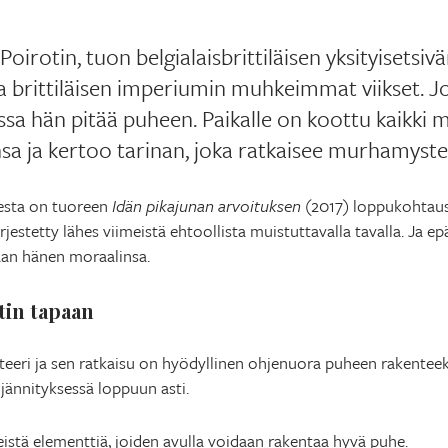
oirotin, tuon belgialaisbrittiläisen yksityisetsivä
brittiläisen imperiumin muhkeimmat viikset. Jo
sa hän pitää puheen. Paikalle on koottu kaikki m
nsa ja kertoo tarinan, joka ratkaisee murhamyste
eesta on tuoreen
Idän pikajunan arvoituksen
(2017) loppukohtaus
rjestetty lähes viimeistä ehtoollista muistuttavalla tavalla. Ja e
aan hänen moraalinsa.
tin tapaan
teeri ja sen ratkaisu on hyödyllinen ohjenuora puheen rakentee
jännityksessä loppuun asti.
eistä elementtiä, joiden avulla voidaan rakentaa hyvä puhe.