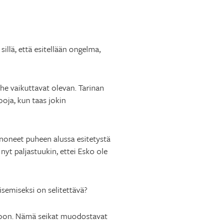
llä, että esitellään ongelma,
 he vaikuttavat olevan. Tarinan
ooja, kun taas jokin
anoneet puheen alussa esitetystä
yt paljastuukin, ettei Esko ole
isemiseksi on selitettävä?
omioon. Nämä seikat muodostavat