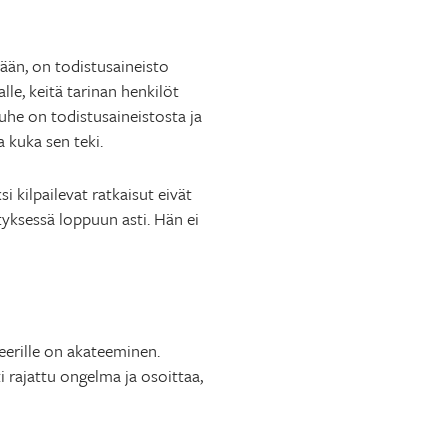
ään, on todistusaineisto
lle, keitä tarinan henkilöt
uhe on todistusaineistosta ja
 kuka sen teki.
 kilpailevat ratkaisut eivät
tyksessä loppuun asti. Hän ei
teerille on akateeminen.
i rajattu ongelma ja osoittaa,