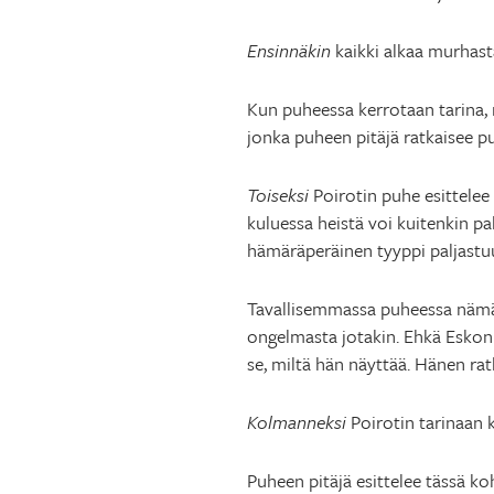
Ensinnäkin
kaikki alkaa murhast
Kun puheessa kerrotaan tarina, m
jonka puheen pitäjä ratkaisee p
Toiseksi
Poirotin puhe esittelee 
kuluessa heistä voi kuitenkin pa
hämäräperäinen tyyppi paljastuu
Tavallisemmassa puheessa nämä t
ongelmasta jotakin. Ehkä Eskon e
se, miltä hän näyttää. Hänen ra
Kolmanneksi
Poirotin tarinaan k
Puheen pitäjä esittelee tässä k