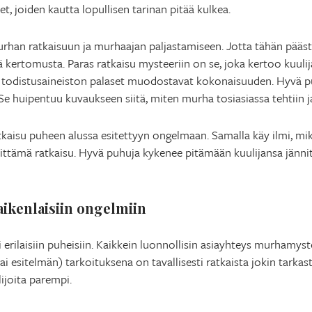
t, joiden kautta lopullisen tarinan pitää kulkea.
rhan ratkaisuun ja murhaajan paljastamiseen. Jotta tähän pääst
ä kertomusta. Paras ratkaisu mysteeriin on se, joka kertoo kuulija
et todistusaineiston palaset muodostavat kokonaisuuden. Hyvä p
 huipentuu kuvaukseen siitä, miten murha tosiasiassa tehtiin ja
tkaisu puheen alussa esitettyyn ongelmaan. Samalla käy ilmi, miksi
sittämä ratkaisu. Hyvä puhuja kykenee pitämään kuulijansa jänni
aikenlaisiin ongelmiin
i erilaisiin puheisiin. Kaikkein luonnollisin asiayhteys murhamys
esitelmän) tarkoituksena on tavallisesti ratkaista jokin tarkast
lijoita parempi.