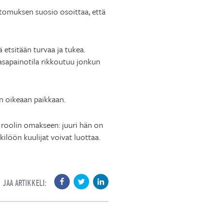
tomuksen suosio osoittaa, että
 etsitään turvaa ja tukea.
asapainotila rikkoutuu jonkun
in oikeaan paikkaan.
n roolin omakseen: juuri hän on
kilöön kuulijat voivat luottaa.
JAA ARTIKKELI: