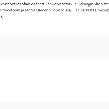
konnonfilosofian dosentti ja yliopistotutkija Helsingin yliopist
Princetonin ja Notre Damen yliopistoissa. Hän harrastaa musiikk
a.