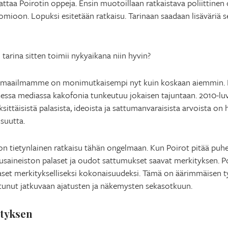
taa Poirotin oppeja. Ensin muotoillaan ratkaistava poliittinen o
omioon. Lopuksi esitetään ratkaisu. Tarinaan saadaan lisäväriä se
tarina sitten toimii nykyaikana niin hyvin?
ä maailmamme on monimutkaisempi nyt kuin koskaan aiemmin. Eri 
isessa mediassa kakofonia tunkeutuu jokaisen tajuntaan. 2010-l
sittäisistä palasista, ideoista ja sattumanvaraisista arvoista on
suutta.
 on tietynlainen ratkaisu tähän ongelmaan. Kun Poirot pitää pu
tusaineiston palaset ja oudot sattumukset saavat merkityksen. Po
set merkitykselliseksi kokonaisuudeksi. Tämä on äärimmäisen tyyd
 tottunut jatkuvaan ajatusten ja näkemysten sekasotkuun.
styksen