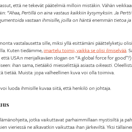
hassut, että ne tekevät päätelmiä milloin mistäkin. Vähän veikkaa
äin:
“Ahaa, Pertillä on aina vastaus kaikkiin kysymyksiin. Ja Pertti
argumentoida vastaan ihmisille, joilla on häntä enemmän tietoa ja
onta vastalausetta sille, miksi yllä esittämäni päättelyketju olisi
olla. Kuten tiedämme,
imartelu toimii, vaikka se olisi ilmiselvää
. 
, että USA:n merijalkaväen slogan on “A global force for good”?) j
iseen: ihan sama,
tietääkö
miesselittäjä asiasta
oikeasti
. Oleellis
tä tietää. Muista: jopa valheellinen kuva voi olla toimiva.
, voi luoda ihmisille kuvaa siitä, että henkilö
on
johtaja.
juus
 elämänohjeita, jotka vaikuttavat parhaimmillaan mystisiltä ja pah
en vieriessä ne alkavatkin vaikuttaa ihan järkeviltä. Yksi tällain