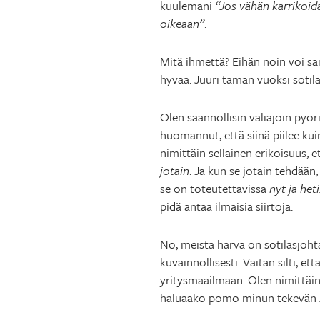
kuulemani
“Jos vähän karrikoid
oikeaan”
.
Mitä ihmettä? Eihän noin voi sa
hyvää. Juuri tämän vuoksi sotil
Olen säännöllisin väliajoin pyör
huomannut, että siinä piilee kuin
nimittäin sellainen erikoisuus, 
jotain
. Ja kun se jotain tehdään
se on toteutettavissa
nyt ja heti
pidä antaa ilmaisia siirtoja.
No, meistä harva on sotilasjoht
kuvainnollisesti. Väitän silti, 
yritysmaailmaan. Olen nimittäi
haluaako pomo minun tekevän A:n 