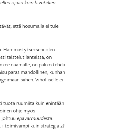
llen ojaan kuin hivutellen
ävät, että hosumalla ei tule
äni. Hämmästyksekseni olen
ti taistelutilanteissa, on
 tunkee naamalle, on pakko tehdä
tkaisu paras mahdollinen, kunhan
goimaan siihen. Viholliselle ei
ti tuota ruumiita kuin enintään
lpoinen ohje myös
ä johtuu
epävarmuudesta
:
 1 toimivampi kuin strategia 2?