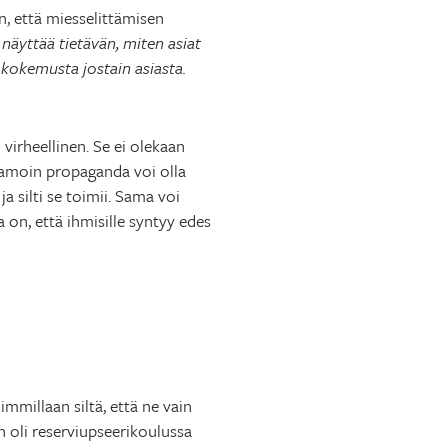
n, että miesselittämisen
 näyttää tietävän, miten asiat
 kokemusta jostain asiasta.
 virheellinen. Se ei olekaan
Samoin propaganda voi olla
a silti se toimii. Sama voi
ta on, että ihmisille syntyy edes
immillaan siltä, että ne vain
en oli reserviupseerikoulussa