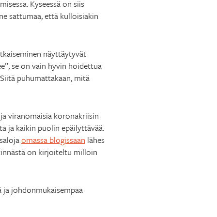
emisessa. Kyseessä on siis
ene sattumaa, että kulloisiakin
 ratkaiseminen näyttäytyvät
ee”, se on vain hyvin hoidettua
. Siitä puhumattakaan, mitä
 ja viranomaisia koronakriisin
a ja kaikin puolin epäilyttävää.
 saloja
omassa blogissaan
lähes
tinnästä on kirjoiteltu milloin
mpää ja johdonmukaisempaa