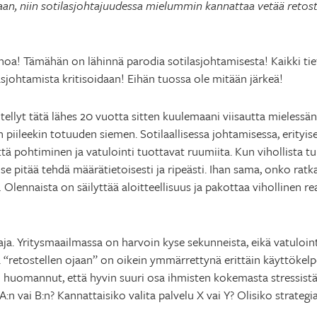
aan, niin sotilasjohtajuudessa mielummin kannattaa vetää retoste
noa! Tämähän on lähinnä parodia sotilasjohtamisesta! Kaikki tiet
asjohtamista kritisoidaan! Eihän tuossa ole mitään järkeä!
itellyt tätä lähes 20 vuotta sitten kuulemaani viisautta mieless
 piileekin totuuden siemen. Sotilaallisessa johtamisessa, erityises
että pohtiminen ja vatulointi tuottavat ruumiita. Kun vihollista
, se pitää tehdä määrätietoisesti ja ripeästi. Ihan sama, onko ra
.
Olennaista on säilyttää aloitteellisuus ja pakottaa vihollinen rea
aja. Yritysmaailmassa on harvoin kyse sekunneista, eikä vatuloin
että “retostellen ojaan” on oikein ymmärrettynä erittäin käyttöke
n huomannut, että hyvin suuri osa ihmisten kokemasta stressist
vai B:n? Kannattaisiko valita palvelu X vai Y? Olisiko strategia