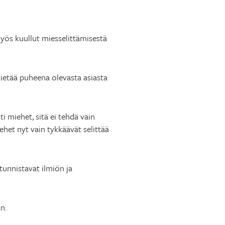
yös kuullut miesselittämisestä
a tietää puheena olevasta asiasta
i miehet, sitä ei tehdä vain
ehet nyt vain tykkäävät selittää
i tunnistavat ilmiön ja
n.