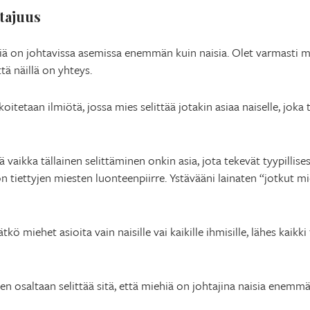
htajuus
hiä on johtavissa asemissa enemmän kuin naisia. Olet varmasti m
tä näillä on yhteys.
rkoitetaan ilmiötä, jossa mies selittää jotakin asiaa naiselle, jok
aikka tällainen selittäminen onkin asia, jota tekevät tyypillisest
 tiettyjen miesten luonteenpiirre. Ystävääni lainaten “jotkut mi
tkö miehet asioita vain naisille vai kaikille ihmisille, lähes kaikk
en osaltaan selittää sitä, että miehiä on johtajina naisia enemmä