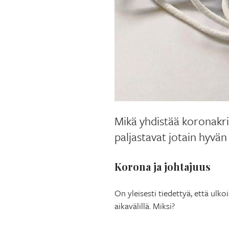
Mikä yhdistää koronakriis
paljastavat jotain hyvän
Korona ja johtajuus
On yleisesti tiedettyä, että ulko
aikavälillä. Miksi?