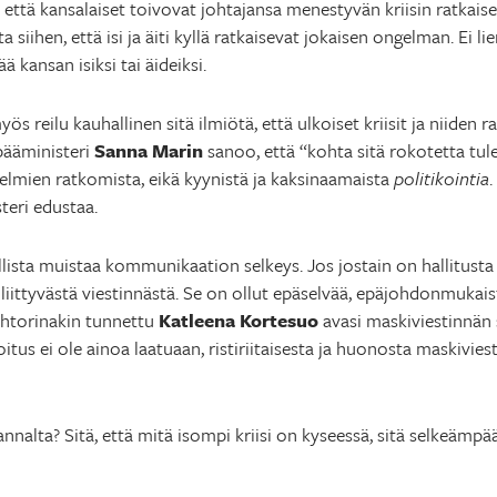
n, että kansalaiset toivovat johtajansa menestyvän kriisin ratkais
 siihen, että isi ja äiti kyllä ratkaisevat jokaisen ongelman. Ei li
ä kansan isiksi tai äideiksi.
ös reilu kauhallinen sitä ilmiötä, että ulkoiset kriisit ja niiden
pääministeri
Sanna Marin
sanoo, että “kohta sitä rokotetta tul
elmien ratkomista, eikä kyynistä ja kaksinaamaista
politikointia
teri edustaa.
llista muistaa kommunikaation selkeys. Jos jostain on hallitusta
 liittyvästä viestinnästä. Se on ollut epäselvää, epäjohdonmukaist
ehtorinakin tunnettu
Katleena Kortesuo
avasi maskiviestinnän
oitus ei ole ainoa laatuaan, ristiriitaisesta ja huonosta maskivies
annalta? Sitä, että mitä isompi kriisi on kyseessä, sitä selkeä