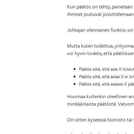
Kun päätös on tehty, painetaan 
ihmiset joutuvat jossittelemaan 
Johtajan olennainen funktio
on 
Mutta kuten todettua, yritysmaai
voi hyvin todeta, että päätöksen
Päätös siitä, että asia X tote
Päätös siitä, että asiaa X ei t
Päätös siitä, että asiasta X pä
Huomaa kuitenkin oleellinen ero:
minkäänlaista päätöstä. Vatvomi
On sitten kyseessä toimisto tai