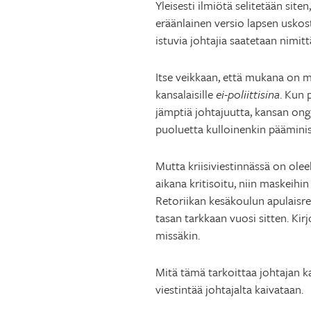
Yleisesti ilmiötä selitetään site
eräänlainen versio lapsen uskosta
istuvia johtajia saatetaan nimittä
Itse veikkaan, että mukana on my
kansalaisille
ei-poliittisina
. Kun 
jämptiä johtajuutta, kansan ong
puoluetta kulloinenkin pääminis
Mutta kriisiviestinnässä on olee
aikana kritisoitu, niin maskeihin
Retoriikan kesäkoulun apulaisr
tasan tarkkaan vuosi sitten. Kirj
missäkin.
Mitä tämä tarkoittaa johtajan k
viestintää johtajalta kaivataan.