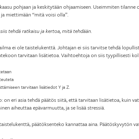
kaasu pohjaan ja keskitytään ohjaamiseen. Useimmiten tilanne o
ja miettimään “mitä voisi olla”.
siis tehdä ratkaisu ja kertoa, mitä tehdään
.
lma ei ole taistelukenttä. Johtajan ei siis tarvitse tehdä lopulli
tekoon tarvitaan lisätietoa. Vaihtoehtoja on siis tyypillisesti ko
utetaan
oteuteta
ättämiseen tarvitaan lisätiedot Y ja Z.
 on eri asia tehdä päätös siitä, että tarvitaan lisätietoa, kuin v
nen aiheuttaa epävarmuutta, ja se lisää stressiä.
 taistelukenttä, päätöksenteko kannattaa aina. Päätöskyvytön va