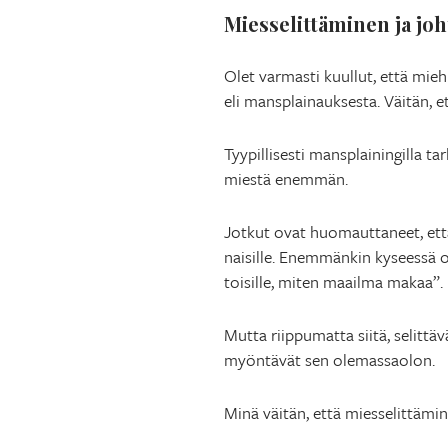
Miesselittäminen ja jo
Olet varmasti kuullut, että mie
eli mansplainauksesta. Väitän, et
Tyypillisesti mansplainingilla ta
miestä enemmän.
Jotkut ovat huomauttaneet, että v
naisille. Enemmänkin kyseessä on
toisille, miten maailma makaa”.
Mutta riippumatta siitä, selittävä
myöntävät sen olemassaolon.
Minä väitän, että miesselittämin