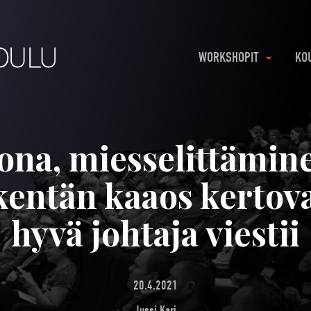
WORKSHOPIT
KO
ona, miesselittämine
kentän kaaos kertov
hyvä johtaja viestii
20.4.2021
Jussi Kari