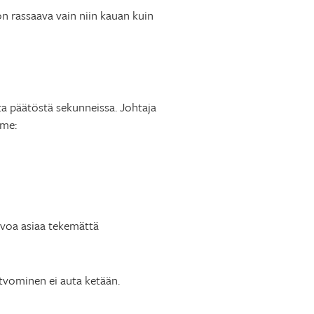
n rassaava vain niin kauan kuin
sta päätöstä sekunneissa. Johtaja
lme:
atvoa asiaa tekemättä
tvominen ei auta ketään.