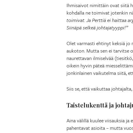
Ihmisaivot nimittäin ovat siitä 
kohdalla ne toimivat jotenkin n
toimivat. Ja Perttiä ei haittaa 
Siinäpä selkeä johtajatyyppi!”
Olet varmasti ehtinyt keksiä jo m
aukoton. Mutta sen ei tarvitse 
naurettavan ilmiselvää (tiesitkö
oikein hyvin päteä miesselittäm
jonkinlainen vaikutelma siitä, et
Siis se, että vaikuttaa johtajalta
Taistelukenttä ja johta
Aina välillä kuulee viisauksia ja
pahentavat asioita – mutta vuosi