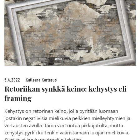
5.4.2022
Katleena Kortesuo
Retoriikan synkkä keino: kehystys eli
framing
Kehystys on retorinen keino, jolla pyritään luomaan
jostakin negatiivisia mielikuvia pelkkien mielleyhtymien ja
vertausten avulla. Tämä voi tuntua pikkujutulta, mutta
kehystys pyrkii kuitenkin vääristämään lukijan mielikuvia.
Siksi se ei kuulu neutraaliin tekstiin.