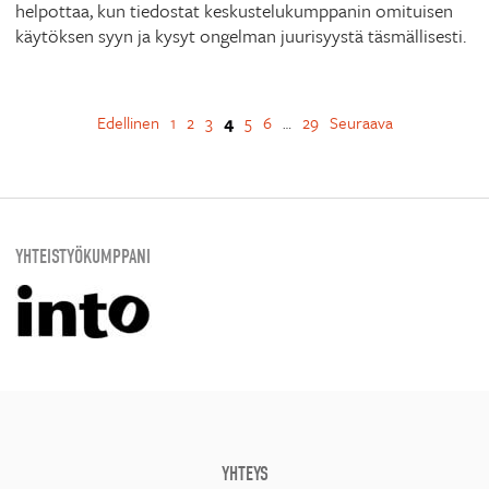
helpottaa, kun tiedostat keskustelukumppanin omituisen
käytöksen syyn ja kysyt ongelman juurisyystä täsmällisesti.
Edellinen
1
2
3
4
5
6
29
Seuraava
…
YHTEISTYÖKUMPPANI
YHTEYS