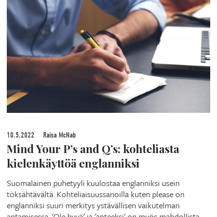
10.5.2022
Raisa McNab
Mind Your P’s and Q’s: kohteliasta
kielenkäyttöä englanniksi
Suomalainen puhetyyli kuulostaa englanniksi usein
töksähtävältä. Kohteliaisuussanoilla kuten please on
englanniksi suuri merkitys ystävällisen vaikutelman
antamisessa. 'Ole hyvä' ja 'anteeksi' on myös mahdollista