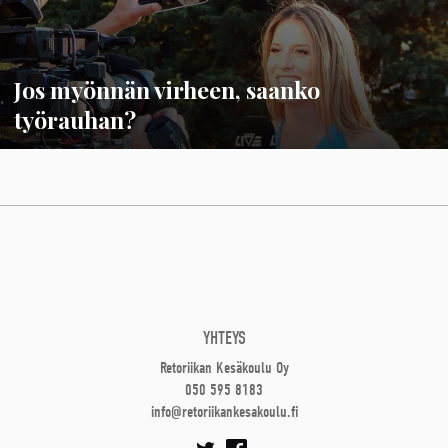
Jos myönnän virheen, saanko
työrauhan?
YHTEYS
Retoriikan Kesäkoulu Oy
050 595 8183
info@retoriikankesakoulu.fi