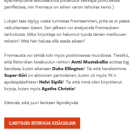
pamfletissa, niin freimaus on siihen varsin tehokas keino.)
Lukijan taas täytyy osata tunnistaa freimaaminen, jotta se ei pääse
vaikuttamaan itseen. Sen jälkeen voi analysoida freimauksen
tarkoitusta. Miksi kirjoittaja on halunnut tuoda tämän mielikuvan
tekstiin? Mitä hän haluaa sillä saada aikaan?
Freimausta voi tehdä toki myös positiivisessa muodossa. Tiesitkö,
että Retoriikan kesäkoulun rehtori
Antti Mustakallio
soittaa big
bandissa, kuten aikanaan
Duke Ellington
? Tai että kanslistimme
Super-Siiri
on aktiivinen partiolainen, kuten oli myös YK:n
apulaispääsihteeri
Helvi Sipilä
? Tai että minä olen kirjoittanut
kirjoja, kuten myös
Agatha Christie
?
Kätevää, eikä juuri lainkaan läpinäkyvää.
ILMOITTAUDU RETORIIKAN KESÄKOULUUN