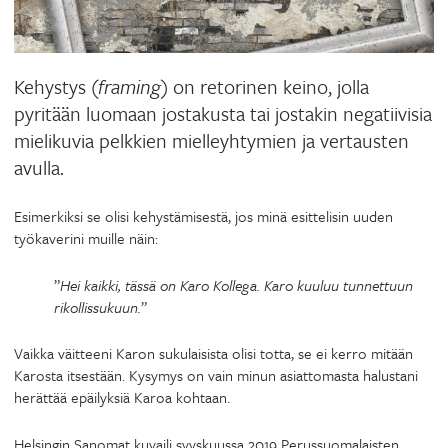
Kehystys (
framing
) on retorinen keino, jolla
pyritään luomaan jostakusta tai jostakin negatiivisia
mielikuvia pelkkien mielleyhtymien ja vertausten
avulla.
Esimerkiksi se olisi kehystämisestä, jos minä esittelisin uuden
työkaverini muille näin:
”
Hei kaikki, tässä on Karo Kollega. Karo kuuluu tunnettuun
rikollissukuun.
”
Vaikka väitteeni Karon sukulaisista olisi totta, se ei kerro mitään
Karosta itsestään. Kysymys on vain minun asiattomasta halustani
herättää epäilyksiä Karoa kohtaan.
Helsingin Sanomat kuvaili syyskuussa 2019 Perussuomalaisten