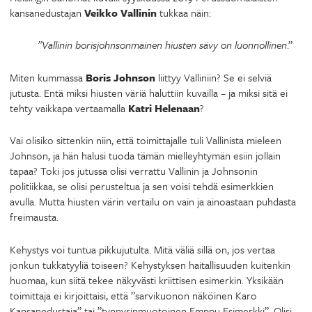
kansanedustajan
Veikko Vallinin
tukkaa näin:
”Vallinin borisjohnsonmainen hiusten sävy on luonnollinen
.”
Miten kummassa
Boris Johnson
liittyy Valliniin? Se ei selviä
jutusta. Entä miksi hiusten väriä haluttiin kuvailla – ja miksi sitä ei
tehty vaikkapa vertaamalla
Katri Helenaan
?
Vai olisiko sittenkin niin, että toimittajalle tuli Vallinista mieleen
Johnson, ja hän halusi tuoda tämän mielleyhtymän esiin jollain
tapaa? Toki jos jutussa olisi verrattu Vallinin ja Johnsonin
politiikkaa, se olisi perusteltua ja sen voisi tehdä esimerkkien
avulla. Mutta hiusten värin vertailu on vain ja ainoastaan puhdasta
freimausta.
Kehystys voi tuntua pikkujutulta. Mitä väliä sillä on, jos vertaa
jonkun tukkatyyliä toiseen? Kehystyksen haitallisuuden kuitenkin
huomaa, kun siitä tekee näkyvästi kriittisen esimerkin. Yksikään
toimittaja ei kirjoittaisi, että ”sarvikuonon näköinen Karo
Kansanedustaja” tai ”tynnyrinmuotoinen Emppu Esimerkki”. Olisi