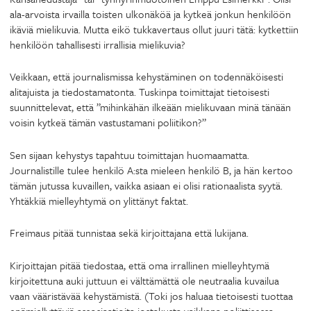
ala-arvoista irvailla toisten ulkonäköä ja kytkeä jonkun henkilöön
ikäviä mielikuvia. Mutta eikö tukkavertaus ollut juuri tätä: kytkettiin
henkilöön tahallisesti irrallisia mielikuvia?
Veikkaan, että journalismissa kehystäminen on todennäköisesti
alitajuista ja tiedostamatonta. Tuskinpa toimittajat tietoisesti
suunnittelevat, että ”mihinkähän ilkeään mielikuvaan minä tänään
voisin kytkeä tämän vastustamani poliitikon?”
Sen sijaan kehystys tapahtuu toimittajan huomaamatta.
Journalistille tulee henkilö A:sta mieleen henkilö B, ja hän kertoo
tämän jutussa kuvaillen, vaikka asiaan ei olisi rationaalista syytä.
Yhtäkkiä mielleyhtymä on ylittänyt faktat.
Freimaus pitää tunnistaa sekä kirjoittajana että lukijana.
Kirjoittajan pitää tiedostaa, että oma irrallinen mielleyhtymä
kirjoitettuna auki juttuun ei välttämättä ole neutraalia kuvailua
vaan vääristävää kehystämistä. (Toki jos haluaa tietoisesti tuottaa
epämiellyttäviä assosiaatioita jostakusta vaikkapa poliittisessa