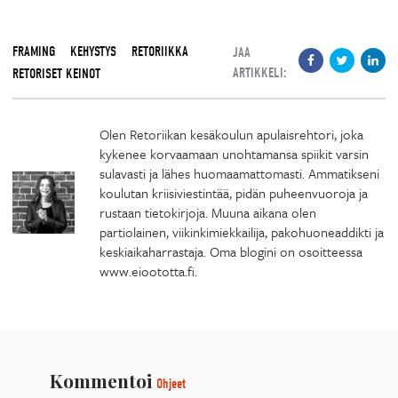
FRAMING
KEHYSTYS
RETORIIKKA
JAA
ARTIKKELI:
RETORISET KEINOT
Olen Retoriikan kesäkoulun apulaisrehtori, joka
kykenee korvaamaan unohtamansa spiikit varsin
sulavasti ja lähes huomaamattomasti. Ammatikseni
koulutan kriisiviestintää, pidän puheenvuoroja ja
rustaan tietokirjoja. Muuna aikana olen
partiolainen, viikinkimiekkailija, pakohuoneaddikti ja
keskiaikaharrastaja. Oma blogini on osoitteessa
www.eioototta.fi.
Kommentoi
Ohjeet